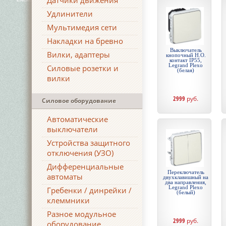
Датчики движения
Удлинители
Мультимедия сети
Накладки на бревно
Выключатель
Вилки, адаптеры
кнопочный Н.О.
контакт IP55,
Legrand Plexo
Силовые розетки и
(белая)
вилки
2999
руб.
Силовое оборудование
Автоматические
выключатели
Устройства защитного
отключения (УЗО)
Дифференциальные
Переключатель
автоматы
двухклавишный на
два направления,
Legrand Plexo
Гребенки / динрейки /
(белый)
клеммники
Разное модульное
2999
руб.
оборудование