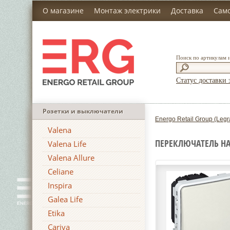
О магазине
Монтаж электрики
Доставка
Сам
Поиск по артикулам 
Статус доставки 
Розетки и выключатели
Energo Retail Group (Legr
Valena
ПЕРЕКЛЮЧАТЕЛЬ НА 
Valena Life
Valena Allure
Celiane
Inspira
Galea Life
Etika
Cariva