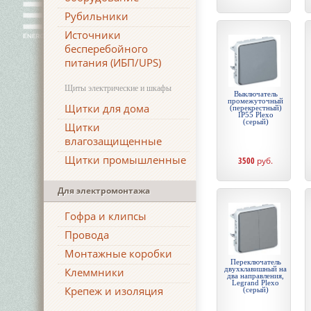
Рубильники
Источники
бесперебойного
питания (ИБП/UPS)
Щиты электрические и шкафы
Выключатель
промежуточный
Щитки для дома
(перекрестный)
IP55 Plexo
(серый)
Щитки
влагозащищенные
Щитки промышленные
3500
руб.
Для электромонтажа
Гофра и клипсы
Провода
Монтажные коробки
Переключатель
двухклавишный на
Клеммники
два направления,
Legrand Plexo
Крепеж и изоляция
(серый)