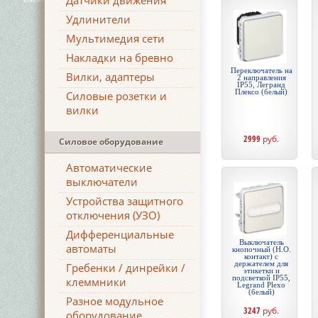
Датчики движения
Удлинители
Мультимедия сети
Накладки на бревно
Переключатель на
Вилки, адаптеры
2 направления
IP55, Легранд
Плексо (белый)
Силовые розетки и
вилки
2999
руб.
Силовое оборудование
Автоматические
выключатели
Устройства защитного
отключения (УЗО)
Дифференциальные
Выключатель
автоматы
кнопочный (Н.О.
контакт) с
держателем для
Гребенки / динрейки /
этикетки и
подсветкой IP55,
клеммники
Legrand Plexo
(белый)
Разное модульное
3247
руб.
оборудование