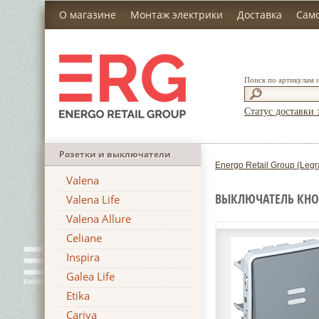
О магазине
Монтаж электрики
Доставка
Сам
Поиск по артикулам 
Статус доставки 
Розетки и выключатели
Energo Retail Group (Legr
Valena
ВЫКЛЮЧАТЕЛЬ КНОП
Valena Life
Valena Allure
Celiane
Inspira
Galea Life
Etika
Cariva