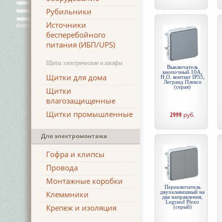
Рубильники
Источники
бесперебойного
питания (ИБП/UPS)
Щиты электрические и шкафы
Выключатель
кнопочный 10А,
Щитки для дома
Н.О. контакт IP55,
Легранд Плексо
(серая)
Щитки
влагозащищенные
Щитки промышленные
2999
руб.
Для электромонтажа
Гофра и клипсы
Провода
Монтажные коробки
Переключатель
двухклавишный на
Клеммники
два направления,
Legrand Plexo
Крепеж и изоляция
(серый)