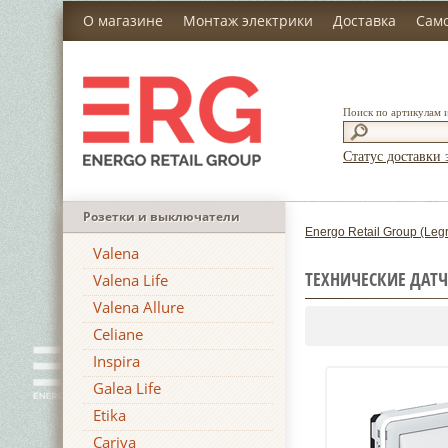
О магазине
Монтаж электрики
Доставка
Сам
Поиск по артикулам 
Статус доставки 
Розетки и выключатели
Energo Retail Group (Leg
Valena
ТЕХНИЧЕСКИЕ ДАТЧ
Valena Life
Valena Allure
Celiane
Inspira
Galea Life
Etika
Cariva