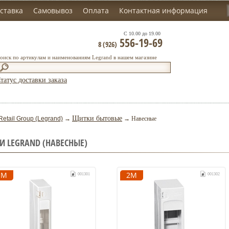
ставка
Самовывоз
Оплата
Контактная информация
С 10.00 до 19.00
556-19-69
8 (926)
оиск по артикулам и наименованиям Legrand в нашем магазине
татус доставки заказа
Щитки бытовые
Retail Group (Legrand)
→
→ Навесные
 LEGRAND (НАВЕСНЫЕ)
1М
2М
001301
001302