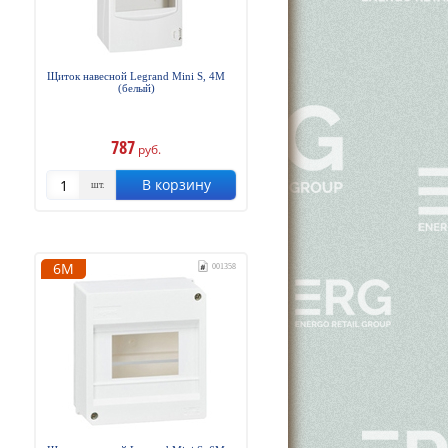
Щиток навесной Legrand Mini S, 4М
(белый)
787
руб.
В корзину
шт.
6М
001358