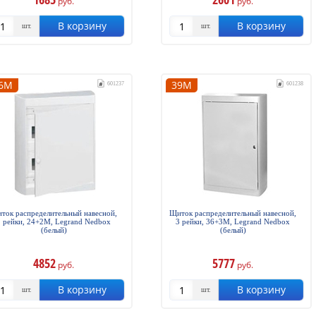
руб.
руб.
В корзину
В корзину
шт.
шт.
6М
39М
601237
601238
ток распределительный навесной,
Щиток распределительный навесной,
2 рейки, 24+2М, Legrand Nedbox
3 рейки, 36+3М, Legrand Nedbox
(белый)
(белый)
4852
5777
руб.
руб.
В корзину
В корзину
шт.
шт.