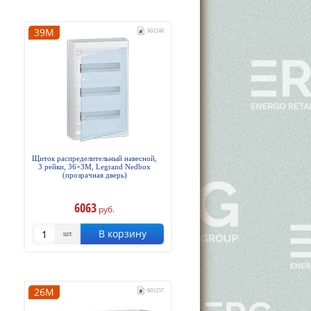
39М
601248
Щиток распределительный навесной,
3 рейки, 36+3М, Legrand Nedbox
(прозрачная дверь)
6063
руб.
В корзину
шт.
26М
601257