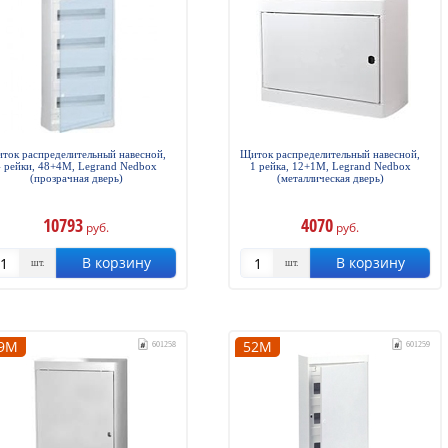
ток распределительный навесной,
Щиток распределительный навесной,
4 рейки, 48+4М, Legrand Nedbox
1 рейка, 12+1М, Legrand Nedbox
(прозрачная дверь)
(металлическая дверь)
10793
4070
руб.
руб.
В корзину
В корзину
шт.
шт.
9М
52М
601258
601259