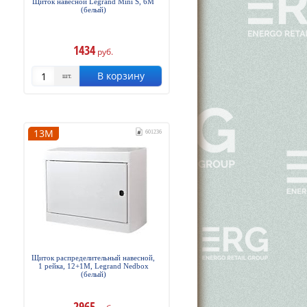
Щиток навесной Legrand Mini S, 6М
(белый)
1434
руб.
В корзину
шт.
13М
601236
Щиток распределительный навесной,
1 рейка, 12+1М, Legrand Nedbox
(белый)
2965