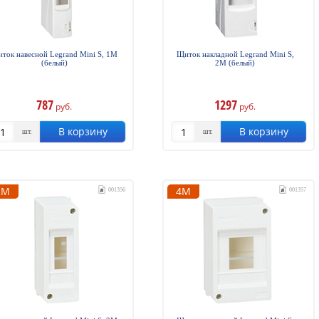
ток навесной Legrand Mini S, 1М
Щиток накладной Legrand Mini S,
(белый)
2М (белый)
787
1297
руб.
руб.
В корзину
В корзину
шт.
шт.
2М
4М
001356
001357