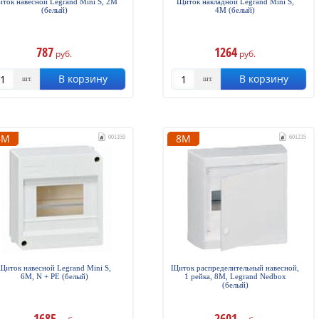
ток навесной Legrand Mini S, 2М
Щиток накладной Legrand Mini S,
(белый)
4М (белый)
787
1264
руб.
руб.
В корзину
В корзину
шт.
шт.
6М
8М
001359
601235
Щиток навесной Legrand Mini S,
Щиток распределительный навесной,
6М, N + PE (белый)
1 рейка, 8М, Legrand Nedbox
(белый)
1685
2601