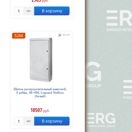
руб.
В корзину
шт.
52М
601239
Щиток распределительный навесной,
4 рейки, 48+4М, Legrand Nedbox
(белый)
10507
руб.
В корзину
шт.