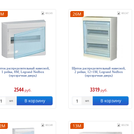
8М
26М
601245
601247
ток распределительный навесной,
Щиток распределительный навесной,
1 рейка, 8М, Legrand Nedbox
2 рейки, 12+1М, Legrand Nedbox
(прозрачная дверь)
(прозрачная дверь)
2544
3319
руб.
руб.
В корзину
В корзину
шт.
шт.
2М
13М
601249
601256