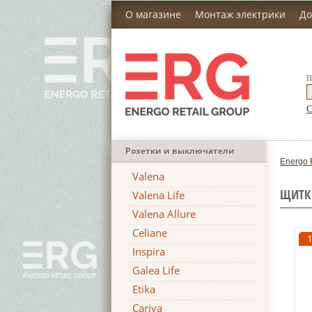
О магазине
Монтаж электрики
До
П
С
Розетки и выключатели
Energo 
Valena
ЩИТКИ
Valena Life
Valena Allure
Celiane
Inspira
Galea Life
Etika
Cariva