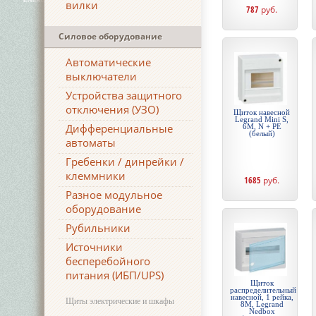
вилки
787
руб.
Силовое оборудование
Автоматические
выключатели
Устройства защитного
отключения (УЗО)
Щиток навесной
Legrand Mini S,
Дифференциальные
6М, N + PE
(белый)
автоматы
Гребенки / динрейки /
клеммники
1685
руб.
Разное модульное
оборудование
Рубильники
Источники
бесперебойного
питания (ИБП/UPS)
Щиток
распределительный
навесной, 1 рейка,
Щиты электрические и шкафы
8М, Legrand
Nedbox