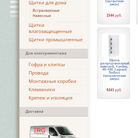
(прозрачная
Щитки для дома
дверь)
Встраиваемые
2544
руб.
Навесные
Щитки
влагозащищенные
Щитки промышленные
Для электромонтажа
Щиток
Гофра и клипсы
распределительный
навесной, 4 рейки,
48+4М, Legrand
Провода
Nedbox
(металлическая
дверь)
Монтажные коробки
Клеммники
9243
руб.
Крепеж и изоляция
Доставка