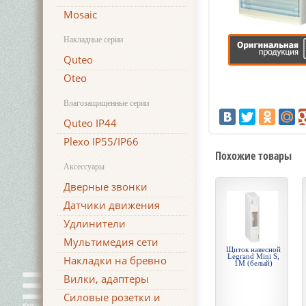
Mosaic
Накладные серии
Quteo
Oteo
Влагозащищенные серии
Quteo IP44
Plexo IP55/IP66
Похожие товары
Аксессуары
Дверные звонки
Датчики движения
Удлинители
Мультимедия сети
Щиток навесной
Legrand Mini S,
Накладки на бревно
1М (белый)
Вилки, адаптеры
Силовые розетки и