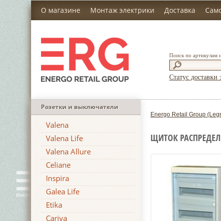
О магазине
Монтаж электрики
Доставка
Сам
Поиск по артикулам 
Статус доставки 
Розетки и выключатели
Energo Retail Group (Leg
Valena
ЩИТОК РАСПРЕДЕЛИ
Valena Life
Valena Allure
Celiane
Inspira
Galea Life
Etika
Cariva