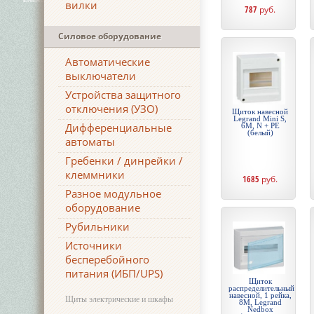
вилки
787
руб.
Силовое оборудование
Автоматические
выключатели
Устройства защитного
отключения (УЗО)
Щиток навесной
Legrand Mini S,
Дифференциальные
6М, N + PE
(белый)
автоматы
Гребенки / динрейки /
клеммники
1685
руб.
Разное модульное
оборудование
Рубильники
Источники
бесперебойного
питания (ИБП/UPS)
Щиток
распределительный
навесной, 1 рейка,
Щиты электрические и шкафы
8М, Legrand
Nedbox