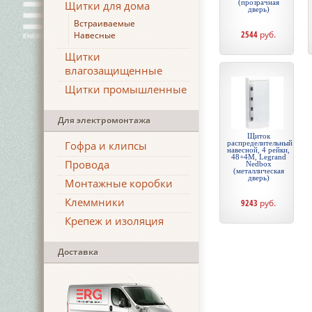
(прозрачная
Щитки для дома
дверь)
Встраиваемые
2544
руб.
Навесные
Щитки
влагозащищенные
Щитки промышленные
Для электромонтажа
Щиток
Гофра и клипсы
распределительный
навесной, 4 рейки,
48+4М, Legrand
Провода
Nedbox
(металлическая
дверь)
Монтажные коробки
Клеммники
9243
руб.
Крепеж и изоляция
Доставка