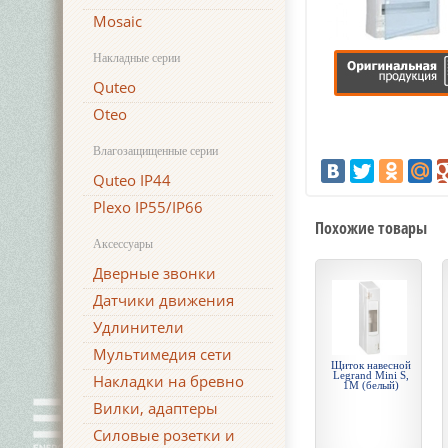
Mosaic
Накладные серии
Quteo
Oteo
Влагозащищенные серии
Quteo IP44
Plexo IP55/IP66
Похожие товары
Аксессуары
Дверные звонки
Датчики движения
Удлинители
Мультимедия сети
Щиток навесной
Legrand Mini S,
Накладки на бревно
1М (белый)
Вилки, адаптеры
Силовые розетки и