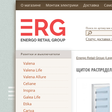
О магазине
Монтаж электрики
Доставка
Сам
Поиск по артикулам 
Статус доставки 
Розетки и выключатели
Energo Retail Group (Leg
Valena
ЩИТОК РАСПРЕДЕЛИ
Valena Life
Valena Allure
Celiane
Inspira
Galea Life
Etika
Cariva