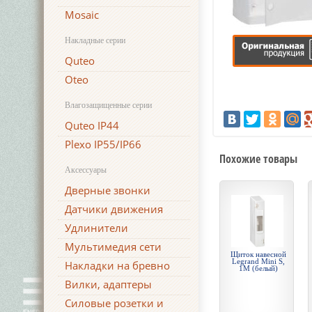
Mosaic
Накладные серии
Quteo
Oteo
Влагозащищенные серии
Quteo IP44
Plexo IP55/IP66
Похожие товары
Аксессуары
Дверные звонки
Датчики движения
Удлинители
Мультимедия сети
Щиток навесной
Legrand Mini S,
Накладки на бревно
1М (белый)
Вилки, адаптеры
Силовые розетки и