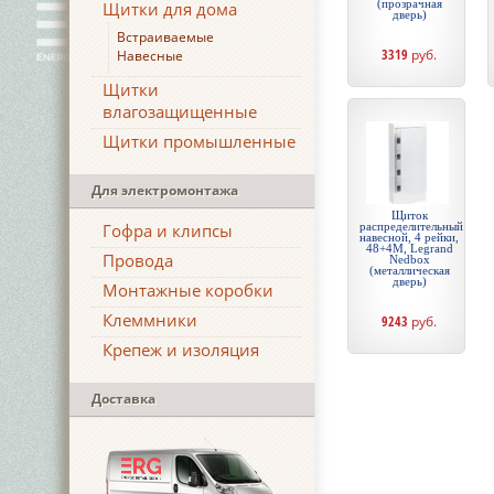
(прозрачная
Щитки для дома
дверь)
Встраиваемые
3319
руб.
Навесные
Щитки
влагозащищенные
Щитки промышленные
Для электромонтажа
Щиток
Гофра и клипсы
распределительный
навесной, 4 рейки,
48+4М, Legrand
Провода
Nedbox
(металлическая
дверь)
Монтажные коробки
Клеммники
9243
руб.
Крепеж и изоляция
Доставка