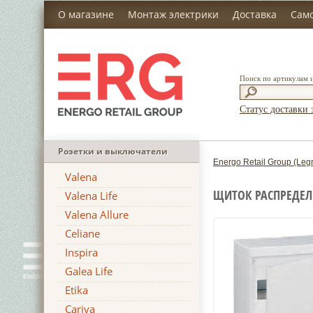
О магазине
Монтаж электрики
Доставка
Сам
Поиск по артикулам 
Статус доставки 
Розетки и выключатели
Energo Retail Group (Leg
Valena
ЩИТОК РАСПРЕДЕЛИ
Valena Life
Valena Allure
Celiane
Inspira
Galea Life
Etika
Cariva