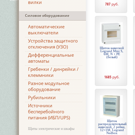
вилки
787
руб.
Силовое оборудование
Автоматические
выключатели
Устройства защитного
отключения (УЗО)
Щиток навесной
Legrand Mini S,
Дифференциальные
6М, N + PE
(белый)
автоматы
Гребенки / динрейки /
клеммники
1685
руб.
Разное модульное
оборудование
Рубильники
Источники
бесперебойного
питания (ИБП/UPS)
Щиток
распределительный
навесной, 2 рейки,
Щиты электрические и шкафы
12+1М, Legrand
Nedbox