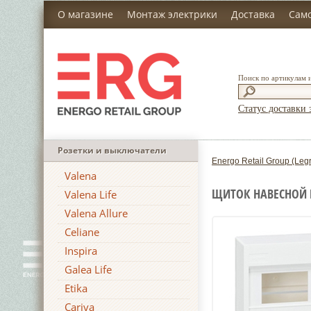
О магазине
Монтаж электрики
Доставка
Сам
Поиск по артикулам 
Статус доставки 
Розетки и выключатели
Energo Retail Group (Leg
Valena
ЩИТОК НАВЕСНОЙ L
Valena Life
Valena Allure
Celiane
Inspira
Galea Life
Etika
Cariva