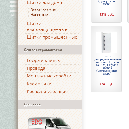
(прозрачная
Щитки для дома
дверь)
Встраиваемые
3319
руб.
Навесные
Щитки
влагозащищенные
Щитки промышленные
Для электромонтажа
Щиток
Гофра и клипсы
распределительный
навесной, 4 рейки,
48+4М, Legrand
Провода
Nedbox
(металлическая
дверь)
Монтажные коробки
Клеммники
9243
руб.
Крепеж и изоляция
Доставка