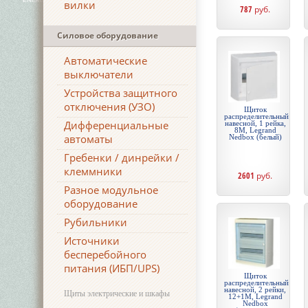
вилки
787
руб.
Силовое оборудование
Автоматические
выключатели
Устройства защитного
отключения (УЗО)
Щиток
распределительный
Дифференциальные
навесной, 1 рейка,
8М, Legrand
автоматы
Nedbox (белый)
Гребенки / динрейки /
клеммники
2601
руб.
Разное модульное
оборудование
Рубильники
Источники
бесперебойного
питания (ИБП/UPS)
Щиток
распределительный
навесной, 2 рейки,
Щиты электрические и шкафы
12+1М, Legrand
Nedbox