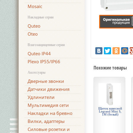
Mosaic
Накладные серии
Quteo
Oteo
Влагозащищенные серии
Quteo IP44
Plexo IP55/IP66
Похожие товары
Аксессуары
Дверные звонки
Датчики движения
Удлинители
Мультимедия сети
Щиток навесной
Legrand Mini S,
Накладки на бревно
1М (белый)
Вилки, адаптеры
Силовые розетки и