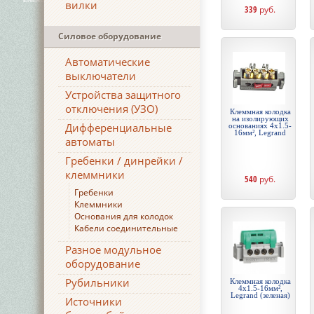
вилки
339
руб.
Силовое оборудование
Автоматические
выключатели
Устройства защитного
отключения (УЗО)
Клеммная колодка
на изолирующих
Дифференциальные
основаниях 4х1.5-
16мм², Legrand
автоматы
Гребенки / динрейки /
клеммники
540
руб.
Гребенки
Клеммники
Основания для колодок
Кабели соединительные
Разное модульное
оборудование
Рубильники
Клеммная колодка
4х1.5-16мм²,
Legrand (зеленая)
Источники