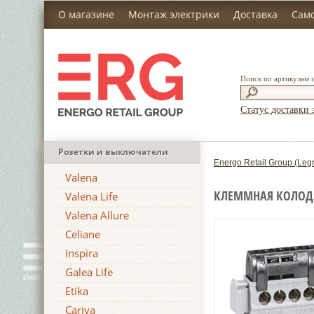
О магазине
Монтаж электрики
Доставка
Сам
Поиск по артикулам 
Статус доставки 
Розетки и выключатели
Energo Retail Group (Leg
Valena
КЛЕММНАЯ КОЛОДКА
Valena Life
Valena Allure
Celiane
Inspira
Galea Life
Etika
Cariva