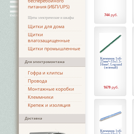
бесперебойного
питания (ИБП/UPS)
744
руб.
Щиты электрические и шкафы
Щитки для дома
Щитки
влагозащищенные
Щитки промышленные
Клеммник 1х6-
Для электромонтажа
25мм²+33х1.5-
16мм², Legrand
(зеленый)
Гофра и клипсы
Провода
1679
руб.
Монтажные коробки
Клеммники
Крепеж и изоляция
Доставка
Клеммник 1х6-
25мм²+33х1.5-