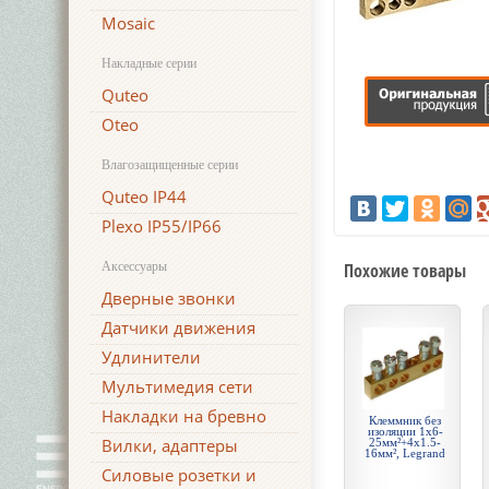
Mosaic
Накладные серии
Quteo
Oteo
Влагозащищенные серии
Quteo IP44
Plexo IP55/IP66
Аксессуары
Похожие товары
Дверные звонки
Датчики движения
Удлинители
Мультимедия сети
Накладки на бревно
Клеммник без
изоляции 1х6-
Вилки, адаптеры
25мм²+4х1.5-
16мм², Legrand
Силовые розетки и