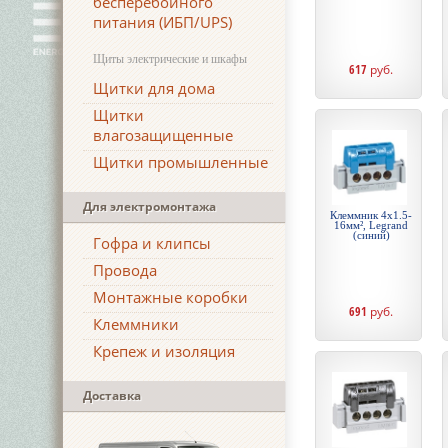
бесперебойного
питания (ИБП/UPS)
Щиты электрические и шкафы
617
руб.
Щитки для дома
Щитки
влагозащищенные
Щитки промышленные
Для электромонтажа
Клеммник 4х1.5-
16мм², Legrand
(синий)
Гофра и клипсы
Провода
Монтажные коробки
691
руб.
Клеммники
Крепеж и изоляция
Доставка