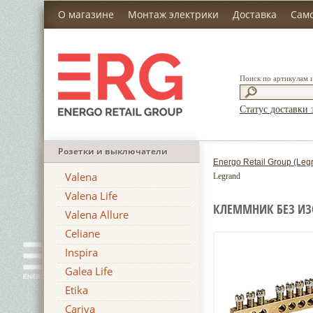
О магазине
Монтаж электрики
Доставка
Сам
Поиск по артикулам 
Статус доставки 
Розетки и выключатели
Energo Retail Group (Leg
Valena
Legrand
Valena Life
КЛЕММНИК БЕЗ ИЗ
Valena Allure
Celiane
Inspira
Galea Life
Etika
Cariva