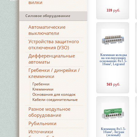
вилки
339
руб.
Силовое оборудование
Автоматические
выключатели
Устройства защитного
отключения (УЗО)
Дифференциальные
Клеммная колодка
на изолирующих
автоматы
основаниях 8х1.5-
16мм², Legrand
Гребенки / динрейки /
клеммники
Гребенки
565
руб.
Клеммники
Основания для колодок
Кабели соединительные
Разное модульное
оборудование
Рубильники
Клеммник 8х1.5-
Источники
16мм², Легран
(зеленый)