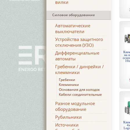
вилки
Силовое оборудование
Автоматические
выключатели
Устройства защитного
отключения (УЗО)
Дифференциальные
Клем
на 
автоматы
осно
16м
Гребенки / динрейки /
клеммники
Гребенки
Клеммники
Основания для колодок
Кабели соединительные
Разное модульное
оборудование
Рубильники
Клем
Источники
4х
Legr