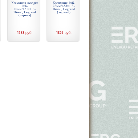
Клеммная колодка
Клеммник 1х6-
1х6-
25мм²+33х1.5-
25мм²+21х1.5-
16мм², Legrand
16мм², Legrand
(черный)
(черная)
1538
руб.
1805
руб.