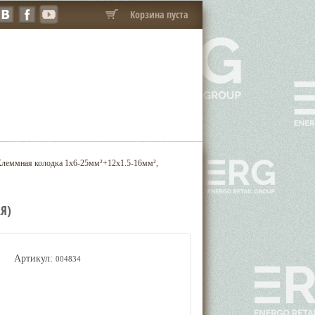
Корзина пуста
еммная колодка 1х6-25мм²+12х1.5-16мм²,
Я)
Артикул:
004834