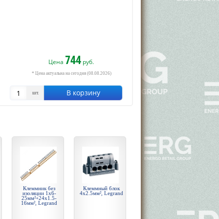
744
Цена
руб.
* Цена актуальна на сегодня (08.08.2026)
В корзину
шт.
Клеммник без
Клеммный блок
изоляции 1х6-
4х2.5мм², Legrand
25мм²+24х1.5-
16мм², Legrand