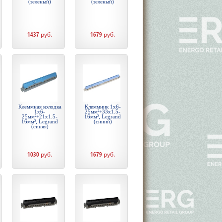
(зеленый)
(зеленый)
1437
руб.
1679
руб.
Клеммная колодка
Клеммник 1х6-
1х6-
25мм²+33х1.5-
25мм²+21х1.5-
16мм², Legrand
16мм², Legrand
(синий)
(синяя)
1030
руб.
1679
руб.