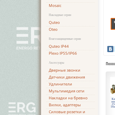
Mosaic
Накладные серии
Quteo
Oteo
Влагозащищенные серии
Quteo IP44
Plexo IP55/IP66
Аксессуары
Похо
Дверные звонки
Датчики движения
Удлинители
Мультимедия сети
Накладки на бревно
Кл
из
Вилки, адаптеры
25
16м
Силовые розетки и