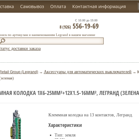
ставка
Самовывоз
Оплата
Контактная информация
С 10.00 до 19.00
556-19-69
8 (926)
оиск по артикулам и наименованиям Legrand в нашем магазине
татус доставки заказа
Аксессуары для автоматических выключателей
Retail Group (Legrand)
→
→ Кл
(зеленая)
НАЯ КОЛОДКА 1Х6-25ММ²+12Х1.5-16ММ², ЛЕГРАНД (ЗЕЛЕНА
Клеммная колодка на 13 контактов, Легранд.
Характеристики
Тип: земля