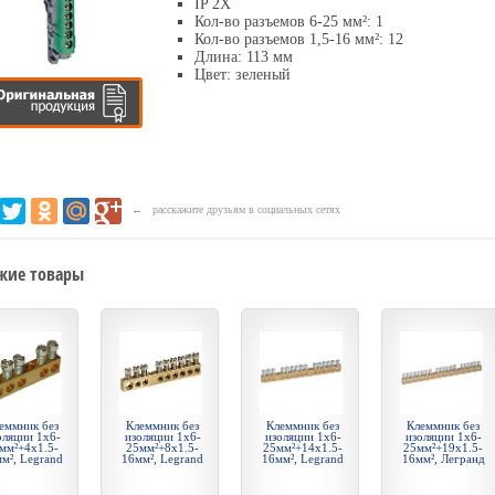
IP 2X
Кол-во разъемов 6-25 мм²: 1
Кол-во разъемов 1,5-16 мм²: 12
Длина: 113 мм
Цвет: зеленый
← расскажите друзьям в социальных сетях
жие товары
еммник без
Клеммник без
Клеммник без
Клеммник без
оляции 1х6-
изоляции 1х6-
изоляции 1х6-
изоляции 1х6-
мм²+4х1.5-
25мм²+8х1.5-
25мм²+14х1.5-
25мм²+19х1.5-
м², Legrand
16мм², Legrand
16мм², Legrand
16мм², Легранд