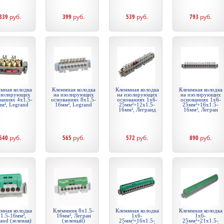
339
руб.
399
руб.
539
руб.
793
руб.
мная колодка
Клеммная колодка
Клеммная колодка
Клеммная колодка
изолирующих
на изолирующих
на изолирующих
на изолирующих
ваниях 4х1.5-
основаниях 8х1.5-
основаниях 1х6-
основаниях 1х6-
м², Legrand
16мм², Legrand
25мм²+12х1.5-
25мм²+16х1.5-
16мм², Легранд
16мм², Легран
540
руб.
565
руб.
572
руб.
890
руб.
мная колодка
Клеммник 8х1.5-
Клеммная колодка
Клеммная колодка
1.5-16мм²,
16мм², Легран
1х6-
1х6-
and (зеленая)
(зеленый)
25мм²+16х1.5-
25мм²+21х1.5-