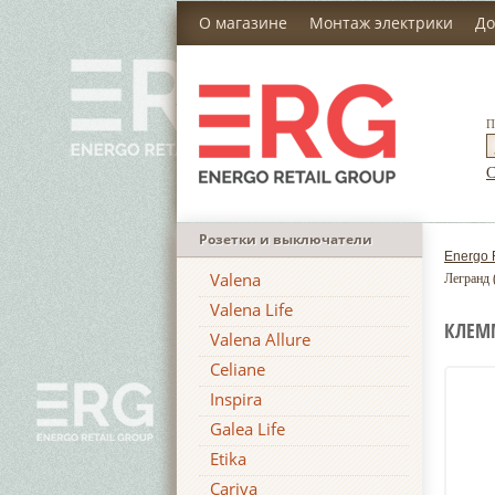
О магазине
Монтаж электрики
До
П
С
Розетки и выключатели
Energo 
Valena
Легранд 
Valena Life
КЛЕММ
Valena Allure
Celiane
Inspira
Galea Life
Etika
Cariva