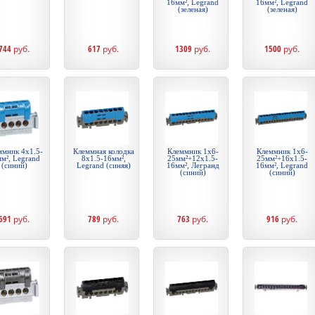
16мм², Legrand
16мм², Legrand
(зеленая)
(зеленая)
744
руб.
617
руб.
1309
руб.
1500
руб.
ммник 4х1.5-
Клеммная колодка
Клеммник 1х6-
Клеммник 1х6-
м², Legrand
8х1.5-16мм²,
25мм²+12х1.5-
25мм²+16х1.5-
(синий)
Legrand (синяя)
16мм², Легранд
16мм², Legrand
(синий)
(синий)
691
руб.
789
руб.
763
руб.
916
руб.