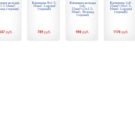
мная колодка
Клеммник 8х1.5-
Клеммная колодка
Клеммник 1х6-
1.5-16мм²,
16мм², Legrand
1х6-
25мм²+16х1.5-
анд (черная)
(черный)
25мм²+12х1.5-
16мм², Legrand
16мм², Легранд
(черный)
(черная)
547
руб.
789
руб.
998
руб.
1170
руб.