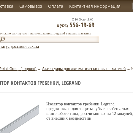
ставка
Самовывоз
Оплата
Контактная информация
С 10.00 до 19.00
556-19-69
8 (926)
оиск по артикулам и наименованиям Legrand в нашем магазине
татус доставки заказа
Аксессуары для автоматических выключателей
Retail Group (Legrand)
→
→ Из
ТОР КОНТАКТОВ ГРЕБЕНКИ, LEGRAND
Изолятор контактов гребенки Legrand
предназначен для защиты зубьев гребенчатых
шин любого типа, рассчитанных на 12 модулей
от внешних воздействий.