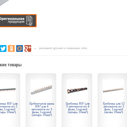
← расскажите друзьям в социальных сетях
жие товары
енка HX³ для
Гребенчатая шина
Гребенка HX³ для
Гребенка для 12
томатов по 2
HX³ для 4
3 автоматов по 4
автоматов по 1
зы, Legrand
автоматов по 3
фазы, Legrand
фазе, Legrand
тырь 10мм²)
фазы, Legrand
(штырь 10мм²)
(вилка 10мм²)
(штырь 10мм²)