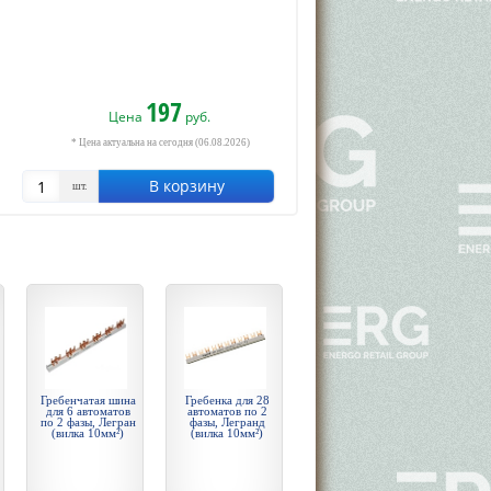
197
Цена
руб.
* Цена актуальна на сегодня (06.08.2026)
В корзину
шт.
Гребенчатая шина
Гребенка для 28
для 6 автоматов
автоматов по 2
по 2 фазы, Легран
фазы, Легранд
(вилка 10мм²)
(вилка 10мм²)