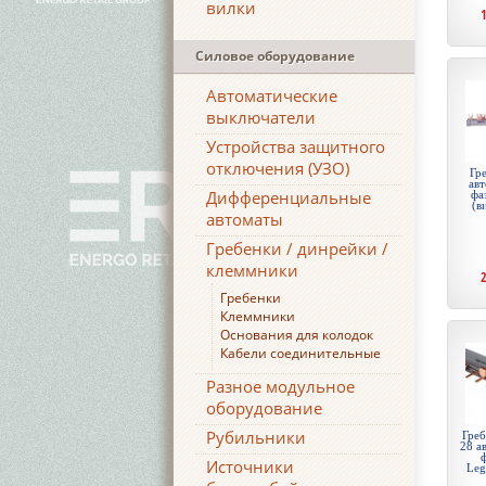
вилки
Силовое оборудование
Автоматические
выключатели
Устройства защитного
отключения (УЗО)
Гре
авт
Дифференциальные
фа
(в
автоматы
Гребенки / динрейки /
клеммники
Гребенки
Клеммники
Основания для колодок
Кабели соединительные
Разное модульное
оборудование
Рубильники
Греб
28 а
ф
Источники
Leg