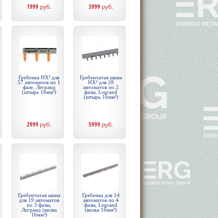
1999
руб.
3999
руб.
Гребенка HX³ для
Гребенчатая шина
57 автоматов по 1
HX³ для 28
фазе, Легранд
автоматов по 2
(штырь 16мм²)
фазы, Legrand
(штырь 16мм²)
2999
руб.
5999
руб.
Гребенчатая шина
Гребенка для 14
для 19 автоматов
автоматов по 4
по 3 фазы,
фазы, Legrand
Легранд (вилка
(вилка 16мм²)
16мм²)