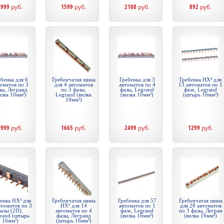
1999
руб.
1599
руб.
2100
руб.
892
руб.
бенка для 6
Гребенчатая шина
Гребенка для 3
Гребенка HX³ для
оматов по 3
для 4 автоматов
автоматов по 4
13 автоматов по 1
зы, Легранд
по 3 фазы,
фазы, Legrand
фазе, Legrand
илка 10мм²)
Legrand (вилка
(вилка 10мм²)
(штырь 16мм²)
10мм²)
2999
руб.
1665
руб.
2499
руб.
1299
руб.
енка HX³ для
Гребенчатая шина
Гребенка для 57
Гребенчатая шина
втоматов по 3
HX³ для 14
автоматов по 1
для 28 автоматов
азы (2П),
автоматов по 4
фазе, Legrand
по 3 фазы, Легран
rand (штырь
фазы, Легранд
(вилка 16мм²)
(вилка 16мм²)
16мм²)
(штырь 16мм²)