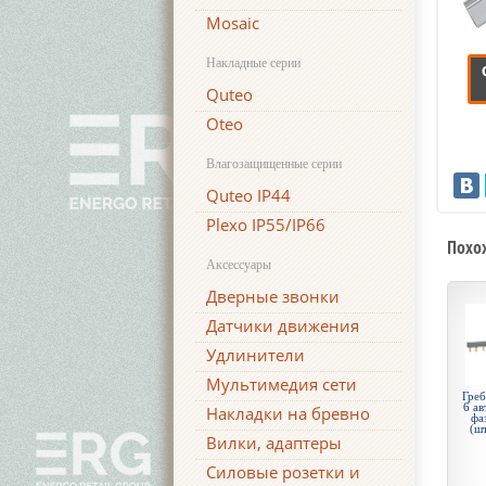
Mosaic
Накладные серии
Quteo
Oteo
Влагозащищенные серии
Quteo IP44
Plexo IP55/IP66
Похо
Аксессуары
Дверные звонки
Датчики движения
Удлинители
Мультимедия сети
Греб
6 ав
Накладки на бревно
фа
(ш
Вилки, адаптеры
Силовые розетки и