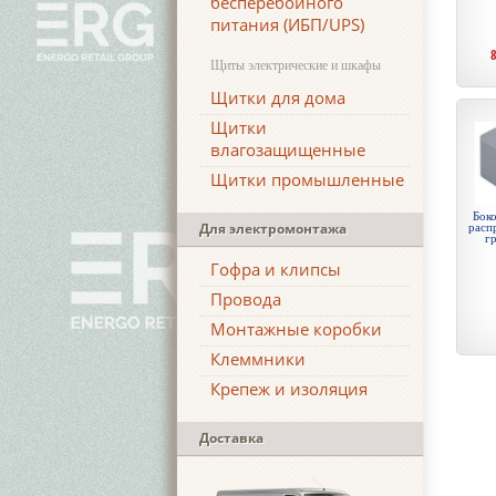
бесперебойного
питания (ИБП/UPS)
Щиты электрические и шкафы
Щитки для дома
Щитки
влагозащищенные
Щитки промышленные
Боко
Для электромонтажа
расп
гр
Гофра и клипсы
Провода
Монтажные коробки
Клеммники
Крепеж и изоляция
Доставка