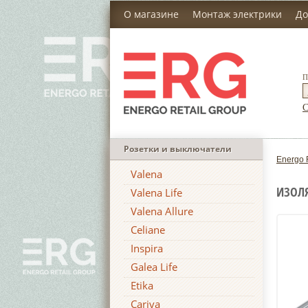
О магазине
Монтаж электрики
До
П
С
Розетки и выключатели
Energo 
Valena
ИЗОЛЯ
Valena Life
Valena Allure
Celiane
Inspira
Galea Life
Etika
Cariva