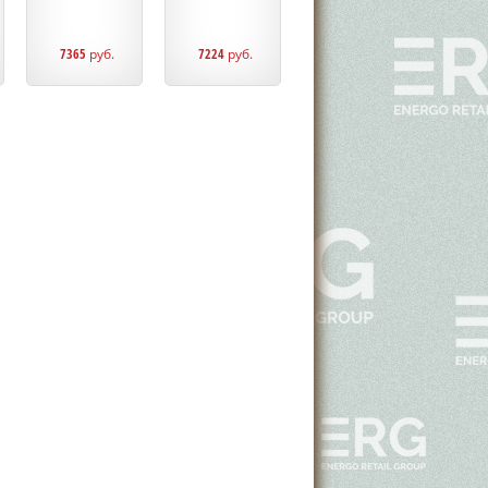
7365
руб.
7224
руб.