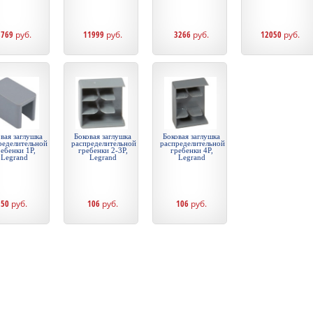
8769
руб.
11999
руб.
3266
руб.
12050
руб.
вая заглушка
Боковая заглушка
Боковая заглушка
ределительной
распределительной
распределительной
ебенки 1P,
гребенки 2-3P,
гребенки 4P,
Legrand
Legrand
Legrand
50
руб.
106
руб.
106
руб.