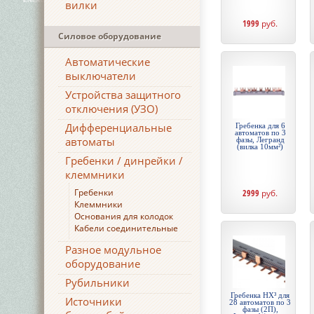
вилки
1999
руб.
Силовое оборудование
Автоматические
выключатели
Устройства защитного
отключения (УЗО)
Дифференциальные
Гребенка для 6
автоматов по 3
автоматы
фазы, Легранд
(вилка 10мм²)
Гребенки / динрейки /
клеммники
Гребенки
2999
руб.
Клеммники
Основания для колодок
Кабели соединительные
Разное модульное
оборудование
Рубильники
Гребенка HX³ для
Источники
28 автоматов по 3
фазы (2П),