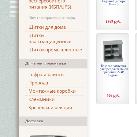
бесперебойного
Legrand (штырь
16мм²)
питания (ИБП/UPS)
Щиты электрические и шкафы
8769
руб.
Щитки для дома
Щитки
влагозащищенные
Щитки промышленные
Для электромонтажа
Боковая заглушка
распределительной
гребенки 2-3P,
Гофра и клипсы
Legrand
Провода
Монтажные коробки
106
руб.
Клеммники
Крепеж и изоляция
Доставка