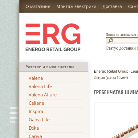
О магазине
Монтаж электрики
Доставка
Сам
Поиск по артикулам 
Статус доставки 
Розетки и выключатели
Energo Retail Group (Leg
Valena
Легран (вилка 16мм²)
Valena Life
ГРЕБЕНЧАТАЯ ШИНА
Valena Allure
Celiane
Inspira
Galea Life
Etika
Cariva