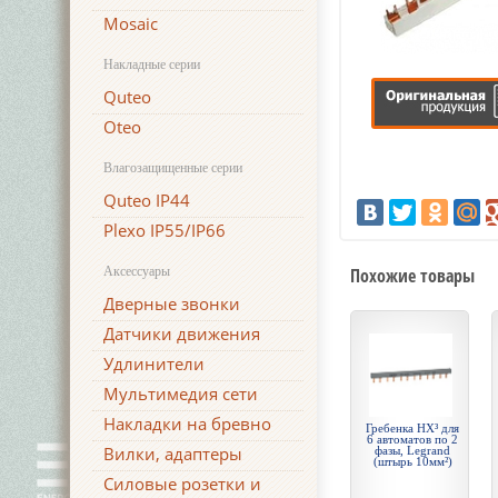
Mosaic
Накладные серии
Quteo
Oteo
Влагозащищенные серии
Quteo IP44
Plexo IP55/IP66
Аксессуары
Похожие товары
Дверные звонки
Датчики движения
Удлинители
Мультимедия сети
Накладки на бревно
Гребенка HX³ для
6 автоматов по 2
Вилки, адаптеры
фазы, Legrand
(штырь 10мм²)
Силовые розетки и