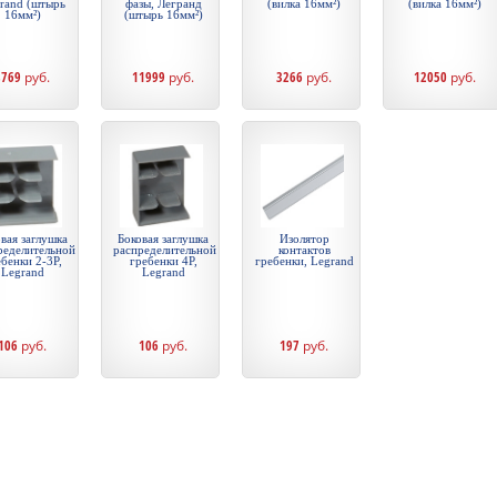
rand (штырь
фазы, Легранд
(вилка 16мм²)
(вилка 16мм²)
16мм²)
(штырь 16мм²)
8769
руб.
11999
руб.
3266
руб.
12050
руб.
вая заглушка
Боковая заглушка
Изолятор
ределительной
распределительной
контактов
бенки 2-3P,
гребенки 4P,
гребенки, Legrand
Legrand
Legrand
106
руб.
106
руб.
197
руб.