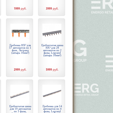
1999
руб.
3999
руб.
Гребенка HX³ для
Гребенчатая шина
57 автоматов по 1
HX³ для 28
фазе, Легранд
автоматов по 2
(штырь 16мм²)
фазы, Legrand
(штырь 16мм²)
2999
руб.
5999
руб.
Гребенчатая шина
Гребенка для 14
для 19 автоматов
автоматов по 4
по 3 фазы,
фазы, Legrand