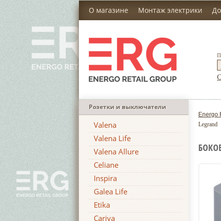
О магазине
Монтаж электрики
До
П
С
Розетки и выключатели
Energo 
Valena
Legrand
Valena Life
БОКОВ
Valena Allure
Celiane
Inspira
Galea Life
Etika
Cariva