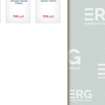
Легранд (вилка
(вилка 16мм²)
16мм²)
7365
руб.
7224
руб.