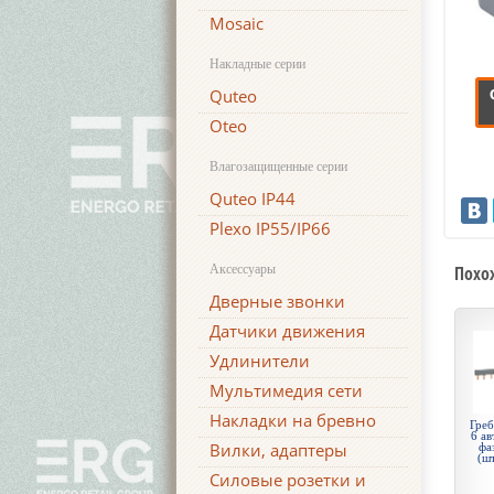
Mosaic
Накладные серии
Quteo
Oteo
Влагозащищенные серии
Quteo IP44
Plexo IP55/IP66
Аксессуары
Похо
Дверные звонки
Датчики движения
Удлинители
Мультимедия сети
Накладки на бревно
Греб
6 ав
Вилки, адаптеры
фа
(ш
Силовые розетки и