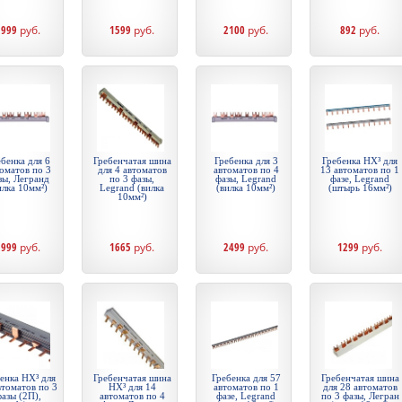
1999
руб.
1599
руб.
2100
руб.
892
руб.
бенка для 6
Гребенчатая шина
Гребенка для 3
Гребенка HX³ для
оматов по 3
для 4 автоматов
автоматов по 4
13 автоматов по 1
зы, Легранд
по 3 фазы,
фазы, Legrand
фазе, Legrand
илка 10мм²)
Legrand (вилка
(вилка 10мм²)
(штырь 16мм²)
10мм²)
2999
руб.
1665
руб.
2499
руб.
1299
руб.
енка HX³ для
Гребенчатая шина
Гребенка для 57
Гребенчатая шина
втоматов по 3
HX³ для 14
автоматов по 1
для 28 автоматов
азы (2П),
автоматов по 4
фазе, Legrand
по 3 фазы, Легран