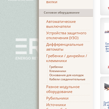
вилки
Силовое оборудование
Автоматические
выключатели
Устройства защитного
отключения (УЗО)
Дифференциальные
Гре
авт
автоматы
фа
(в
Гребенки / динрейки /
клеммники
Гребенки
Клеммники
Основания для колодок
Кабели соединительные
Разное модульное
оборудование
Рубильники
Греб
Источники
28 а
ф