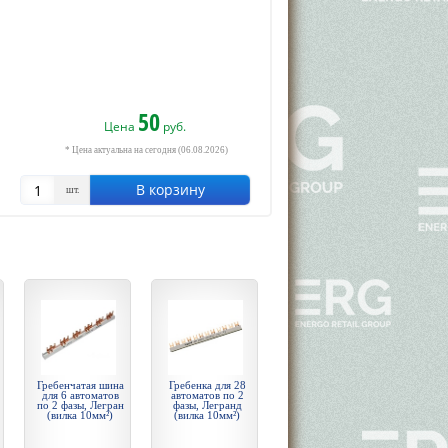
50
Цена
руб.
* Цена актуальна на сегодня (06.08.2026)
В корзину
шт.
Гребенчатая шина
Гребенка для 28
для 6 автоматов
автоматов по 2
по 2 фазы, Легран
фазы, Легранд
(вилка 10мм²)
(вилка 10мм²)