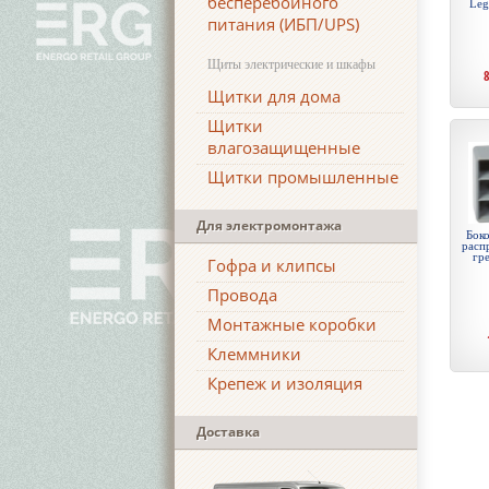
бесперебойного
Leg
питания (ИБП/UPS)
Щиты электрические и шкафы
Щитки для дома
Щитки
влагозащищенные
Щитки промышленные
Для электромонтажа
Боко
расп
гре
Гофра и клипсы
Провода
Монтажные коробки
Клеммники
Крепеж и изоляция
Доставка