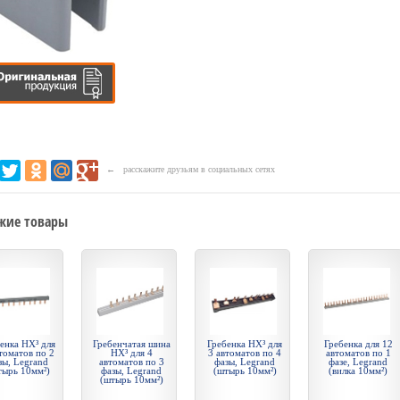
← расскажите друзьям в социальных сетях
жие товары
енка HX³ для
Гребенчатая шина
Гребенка HX³ для
Гребенка для 12
томатов по 2
HX³ для 4
3 автоматов по 4
автоматов по 1
зы, Legrand
автоматов по 3
фазы, Legrand
фазе, Legrand
тырь 10мм²)
фазы, Legrand
(штырь 10мм²)
(вилка 10мм²)
(штырь 10мм²)