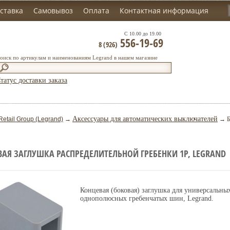
ставка
Самовывоз
Оплата
Контактная информация
С 10.00 до 19.00
556-19-69
8 (926)
оиск по артикулам и наименованиям Legrand в нашем магазине
татус доставки заказа
Аксессуары для автоматических выключателей
Retail Group (Legrand)
→
→ Бо
АЯ ЗАГЛУШКА РАСПРЕДЕЛИТЕЛЬНОЙ ГРЕБЕНКИ 1P, LEGRAND
Концевая (боковая) заглушка для универсальны
однополюсных гребенчатых шин, Legrand.