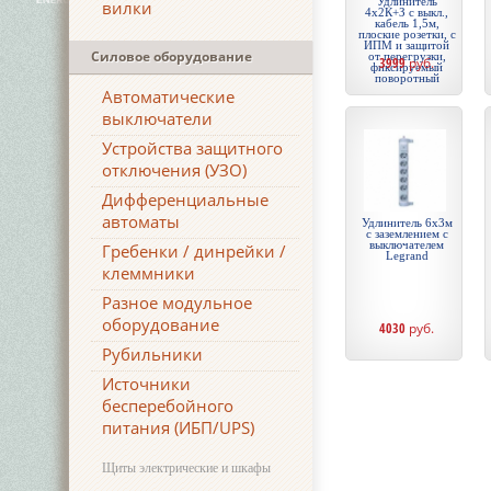
Удлинитель
вилки
4x2К+З с выкл.,
кабель 1,5м,
плоские розетки, с
ИПМ и защитой
Силовое оборудование
от перегрузки,
3999
руб.
фиксируемый
поворотный
Автоматические
выключатели
Устройства защитного
отключения (УЗО)
Дифференциальные
автоматы
Удлинитель 6х3м
с заземлением с
выключателем
Гребенки / динрейки /
Legrand
клеммники
Разное модульное
оборудование
4030
руб.
Рубильники
Источники
бесперебойного
питания (ИБП/UPS)
Щиты электрические и шкафы