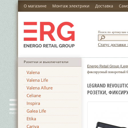
О магазине
Монтаж электрики
Доставка
Сам
Поиск по артикулам 
Статус доставки 
Розетки и выключатели
Energo Retail Group (Leg
Valena
фиксируемый поворотный 
Valena Life
LEGRAND REVOLUTI
Valena Allure
РОЗЕТКИ, ФИКСИР
Celiane
Inspira
Galea Life
Etika
Cariva