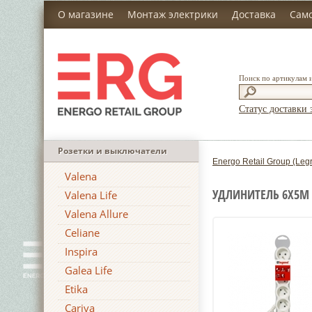
О магазине
Монтаж электрики
Доставка
Сам
Поиск по артикулам 
Статус доставки 
Розетки и выключатели
Energo Retail Group (Leg
Valena
УДЛИНИТЕЛЬ 6Х5М
Valena Life
Valena Allure
Celiane
Inspira
Galea Life
Etika
Cariva