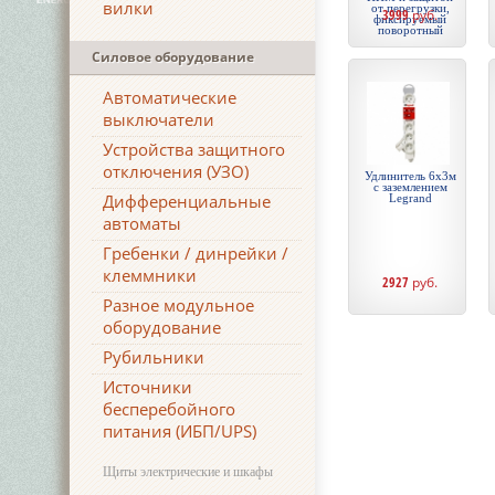
вилки
от перегрузки,
3999
руб.
фиксируемый
поворотный
Силовое оборудование
Автоматические
выключатели
Устройства защитного
отключения (УЗО)
Удлинитель 6х3м
с заземлением
Дифференциальные
Legrand
автоматы
Гребенки / динрейки /
клеммники
2927
руб.
Разное модульное
оборудование
Рубильники
Источники
бесперебойного
питания (ИБП/UPS)
Щиты электрические и шкафы