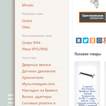
Mosaic
Накладные серии
Quteo
Oteo
Влагозащищенные серии
Quteo IP44
Plexo IP55/IP66
Похожие товары
Аксессуары
Дверные звонки
Датчики движения
Удлинители
Мультимедия сети
Legrand
Revolution
Накладки на бревно
Комфорт Бело-
черный
Вилки, адаптеры
Удлинитель
4x2К+З с выкл.,
кабель 1,5м,
Силовые розетки и
плоские розетки, с
ИПМ и защитой