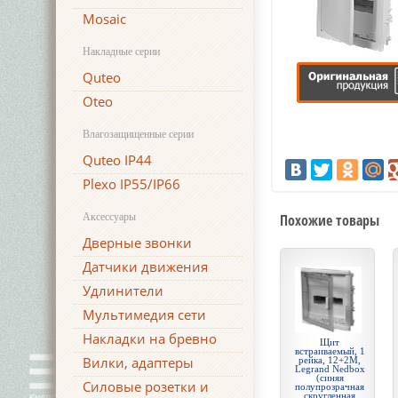
Mosaic
Накладные серии
Quteo
Oteo
Влагозащищенные серии
Quteo IP44
Plexo IP55/IP66
Аксессуары
Похожие товары
Дверные звонки
Датчики движения
Удлинители
Мультимедия сети
Накладки на бревно
Щит
встраиваемый, 1
Вилки, адаптеры
рейка, 12+2М,
Legrand Nedbox
(синяя
Силовые розетки и
полупрозрачная
скругленная