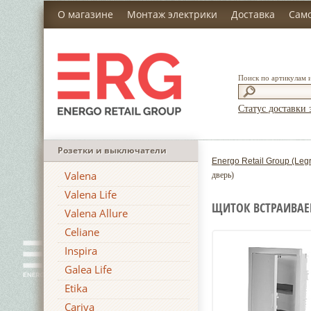
О магазине
Монтаж электрики
Доставка
Сам
Поиск по артикулам 
Статус доставки 
Розетки и выключатели
Energo Retail Group (Leg
Valena
дверь)
Valena Life
ЩИТОК ВСТРАИВАЕМ
Valena Allure
Celiane
Inspira
Galea Life
Etika
Cariva