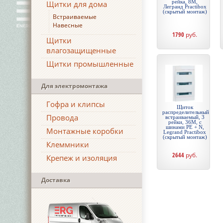
рейка, 8М,
Щитки для дома
Легранд Practibox
(скрытый монтаж)
Встраиваемые
Навесные
1790
руб.
Щитки
влагозащищенные
Щитки промышленные
Для электромонтажа
Гофра и клипсы
Щиток
распределительный
Провода
встраиваемый, 3
рейки, 36М, с
шинами PE + N,
Монтажные коробки
Legrand Practibox
(скрытый монтаж)
Клеммники
2644
руб.
Крепеж и изоляция
Доставка