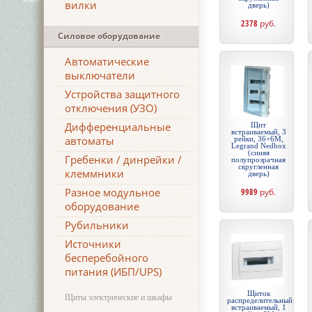
вилки
дверь)
2378
руб.
Силовое оборудование
Автоматические
выключатели
Устройства защитного
отключения (УЗО)
Дифференциальные
Щит
встраиваемый, 3
автоматы
рейки, 36+6М,
Legrand Nedbox
(синяя
Гребенки / динрейки /
полупрозрачная
скругленная
клеммники
дверь)
Разное модульное
9989
руб.
оборудование
Рубильники
Источники
бесперебойного
питания (ИБП/UPS)
Щиток
Щиты электрические и шкафы
распределительный
встраиваемый, 1