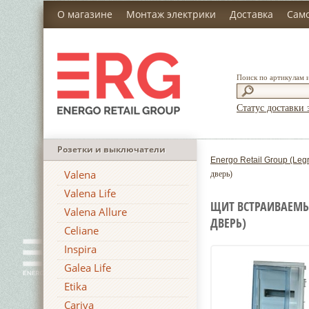
О магазине
Монтаж электрики
Доставка
Сам
Поиск по артикулам 
Статус доставки 
Розетки и выключатели
Energo Retail Group (Leg
Valena
дверь)
Valena Life
ЩИТ ВСТРАИВАЕМЫЙ
Valena Allure
ДВЕРЬ)
Celiane
Inspira
Galea Life
Etika
Cariva