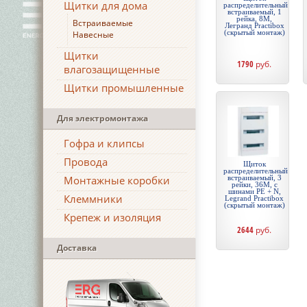
Щитки для дома
распределительный
встраиваемый, 1
рейка, 8М,
Встраиваемые
Легранд Practibox
(скрытый монтаж)
Навесные
Щитки
1790
руб.
влагозащищенные
Щитки промышленные
Для электромонтажа
Гофра и клипсы
Провода
Щиток
распределительный
Монтажные коробки
встраиваемый, 3
рейки, 36М, с
шинами PE + N,
Клеммники
Legrand Practibox
(скрытый монтаж)
Крепеж и изоляция
2644
руб.
Доставка