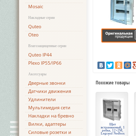
Mosaic
Накладные серии
Quteo
Oteo
Влагозащищенные серии
Quteo IP44
Plexo IP55/IP66
Аксессуары
Похожие товары
Дверные звонки
Датчики движения
Удлинители
Мультимедия сети
Накладки на бревно
Вилки, адаптеры
Щит
встраиваемый, 1
рейка, 12+2М,
Силовые розетки и
Legrand Nedbox