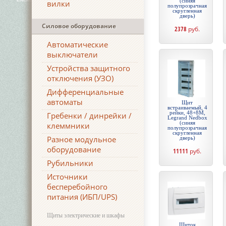
(синяя
вилки
полупрозрачная
скругленная
дверь)
Силовое оборудование
2378
руб.
Автоматические
выключатели
Устройства защитного
отключения (УЗО)
Дифференциальные
автоматы
Щит
встраиваемый, 4
рейки, 48+8М,
Гребенки / динрейки /
Legrand Nedbox
(синяя
клеммники
полупрозрачная
скругленная
Разное модульное
дверь)
оборудование
11111
руб.
Рубильники
Источники
бесперебойного
питания (ИБП/UPS)
Щиты электрические и шкафы
Щиток