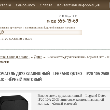
ставка
Самовывоз
Оплата
Контактная информация
С 10.00 до 19.00
556-19-69
8 (926)
оиск по артикулам и наименованиям Legrand в нашем магазине
татус доставки заказа
Quteo
etail Group (Legrand)
→
→ Выключатель двухклавишный - Legrand Quteo - IP
атовый
ЧАТЕЛЬ ДВУХКЛАВИШНЫЙ - LEGRAND QUTEO - IP20 10А 25
Ж - ЧЁРНЫЙ МАТОВЫЙ
Выключатель двухклавишный - Legrand Quteo -
IP20 10А 250В винтовые зажимы накладной
монтаж - чёрный матовый