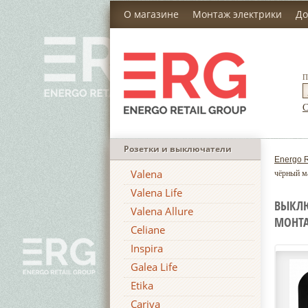
О магазине
Монтаж электрики
До
П
С
Розетки и выключатели
Energo R
Valena
чёрный м
Valena Life
ВЫКЛЮ
Valena Allure
МОНТА
Celiane
Inspira
Galea Life
Etika
Cariva