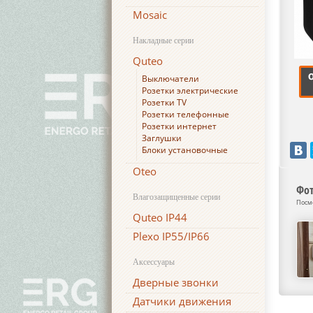
Mosaic
Накладные серии
Quteo
Выключатели
Розетки электрические
Розетки TV
Розетки телефонные
Розетки интернет
Заглушки
Блоки установочные
Oteo
Фот
Влагозащищенные серии
Посм
Quteo IP44
Plexo IP55/IP66
Аксессуары
Дверные звонки
Датчики движения