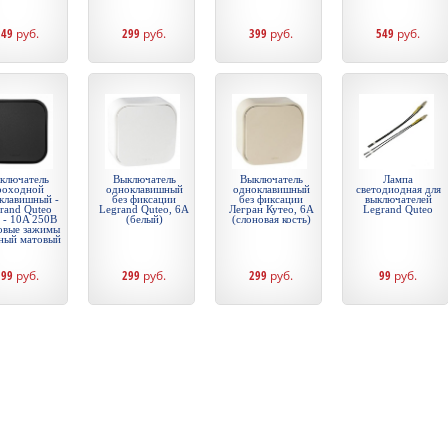
249
руб.
299
руб.
399
руб.
549
руб.
ключатель
Выключатель
Выключатель
Лампа
роходной
одноклавишный
одноклавишный
светодиодная для
клавишный -
без фиксации
без фиксации
выключателей
rand Quteo
Legrand Quteo, 6А
Легран Кутео, 6А
Legrand Quteo
 - 10A 250В
(белый)
(слоновая кость)
овые зажимы
рный матовый
399
руб.
299
руб.
299
руб.
99
руб.