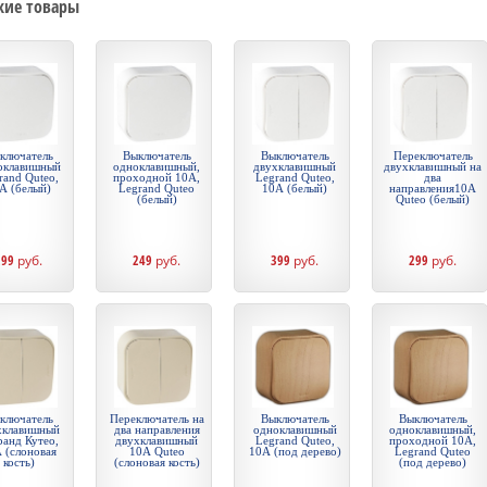
жие товары
ключатель
Выключатель
Выключатель
Переключатель
оклавишный
одноклавишный,
двухклавишный
двухклавишный на
rand Quteo,
проходной 10А,
Legrand Quteo,
два
А (белый)
Legrand Quteo
10А (белый)
направления10А
(белый)
Quteo (белый)
299
руб.
249
руб.
399
руб.
299
руб.
ключатель
Переключатель на
Выключатель
Выключатель
хклавишный
два направления
одноклавишный
одноклавишный,
ранд Кутео,
двухклавишный
Legrand Quteo,
проходной 10А,
 (слоновая
10А Quteo
10А (под дерево)
Legrand Quteo
кость)
(слоновая кость)
(под дерево)