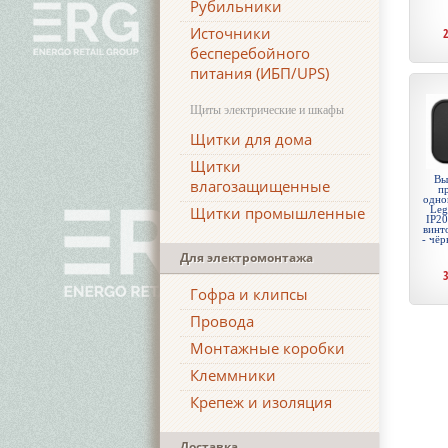
Рубильники
Источники
бесперебойного
питания (ИБП/UPS)
Щиты электрические и шкафы
Щитки для дома
Щитки
Вы
влагозащищенные
п
одно
Щитки промышленные
Leg
IP20
винт
- чё
Для электромонтажа
Гофра и клипсы
Провода
Монтажные коробки
Клеммники
Крепеж и изоляция
Доставка