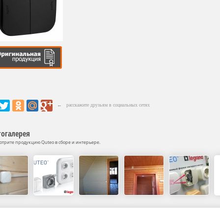
← расскажите друзьям в социальных сетях
огалерея
отрите продукцию Quteo в сборе и интерьере.