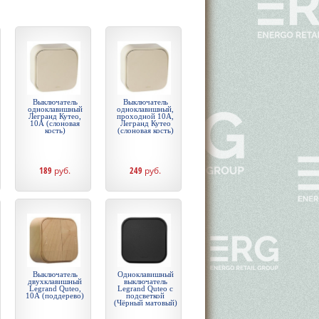
Выключатель
Выключатель
одноклавишный
одноклавишный,
Легранд Кутео,
проходной 10А,
10А (слоновая
Легранд Кутео
кость)
(слоновая кость)
189
руб.
249
руб.
Выключатель
Одноклавишный
двухклавишный
выключатель
Legrand Quteo,
Legrand Quteo с
10А (поддерево)
подсветкой
(Чёрный матовый)