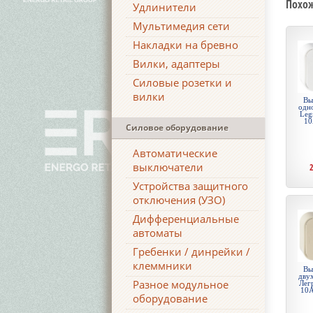
Похо
Удлинители
Мультимедия сети
Накладки на бревно
Вилки, адаптеры
Силовые розетки и
вилки
Вы
одн
Leg
10
Силовое оборудование
Автоматические
выключатели
Устройства защитного
отключения (УЗО)
Дифференциальные
автоматы
Гребенки / динрейки /
клеммники
Вы
дву
Разное модульное
Лег
10А
оборудование