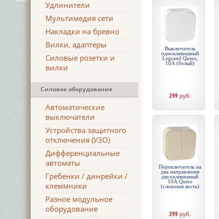
Удлинители
Мультимедия сети
Накладки на бревно
Вилки, адаптеры
Выключатель
одноклавишный
Силовые розетки и
Legrand Quteo,
10А (белый)
вилки
Силовое оборудование
299
руб.
Автоматические
выключатели
Устройства защитного
отключения (УЗО)
Дифференциальные
автоматы
Переключатель на
два направления
Гребенки / динрейки /
двухклавишный
10А Quteo
клеммники
(слоновая кость)
Разное модульное
оборудование
299
руб.