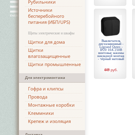
Рубильники
Источники
бесперебойного
питания (ИБП/UPS)
Щиты электрические и шкафы
Щитки для дома
Выключатель
двухклавишный -
Legrand Quteo -
Щитки
IP20 10А 250В
винтовые зажимы
влагозащищенные
накладной монтаж
- чёрный матовый
Щитки промышленные
449
руб.
Для электромонтажа
Гофра и клипсы
Провода
Монтажные коробки
Клеммники
Крепеж и изоляция
Доставка