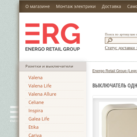
О магазине
Монтаж электрики
Доставка
Сам
Поиск по артикулам 
Статус доставки 
Розетки и выключатели
Energo Retail Group (Legr
Valena
ВЫКЛЮЧАТЕЛЬ ОДНО
Valena Life
Valena Allure
Celiane
Inspira
Galea Life
Etika
Cariva