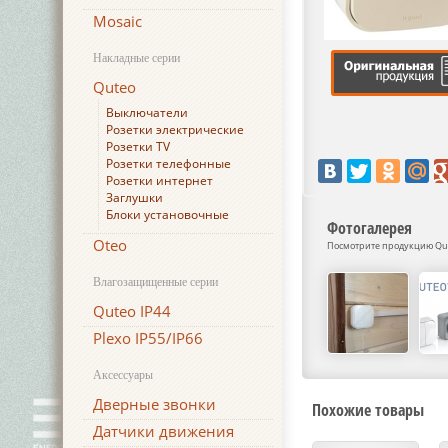
Mosaic
Накладные серии
Quteo
Выключатели
Розетки электрические
Розетки TV
Розетки телефонные
Розетки интернет
Заглушки
Блоки установочные
Фотогалерея
Oteo
Посмотрите продукцию Qut
Влагозащищенные серии
Quteo IP44
Plexo IP55/IP66
Аксессуары
Дверные звонки
Похожие товары
Датчики движения