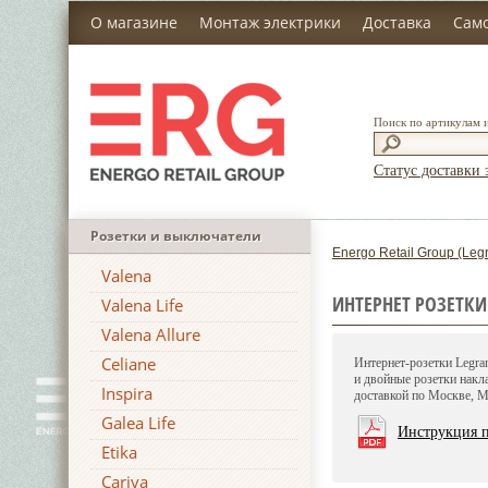
О магазине
Монтаж электрики
Доставка
Сам
Поиск по артикулам 
Статус доставки 
Розетки и выключатели
Energo Retail Group (Leg
Valena
ИНТЕРНЕТ РОЗЕТКИ 
Valena Life
Valena Allure
Celiane
Интернет-розетки Legran
и двойные розетки накл
Inspira
доставкой по Москве, М
Galea Life
Инструкция п
Etika
Cariva