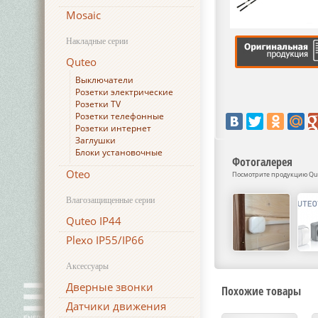
Mosaic
Накладные серии
Quteo
Выключатели
Розетки электрические
Розетки TV
Розетки телефонные
Розетки интернет
Заглушки
Блоки установочные
Фотогалерея
Oteo
Посмотрите продукцию Qut
Влагозащищенные серии
Quteo IP44
Plexo IP55/IP66
Аксессуары
Дверные звонки
Похожие товары
Датчики движения