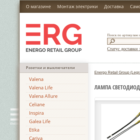
О магазине
Монтаж электрики
Доставка
Сам
Поиск по артикулам 
Статус доставки 
Розетки и выключатели
Energo Retail Group (Legr
Valena
ЛАМПА СВЕТОДИОД
Valena Life
Valena Allure
Celiane
Inspira
Galea Life
Etika
Cariva