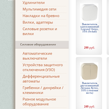
Удлинители
Мультимедия сети
Накладки на бревно
Вилки, адаптеры
Выключатель
одноклавишный
Силовые розетки и
Legrand Quteo,
10А (белый)
вилки
Силовое оборудование
299
руб.
Автоматические
выключатели
Устройства защитного
отключения (УЗО)
Дифференциальные
автоматы
Выключатель
двухклавишный
Гребенки / динрейки /
Легранд Кутео,
10А (слоновая
клеммники
кость)
Разное модульное
оборудование
249
руб.