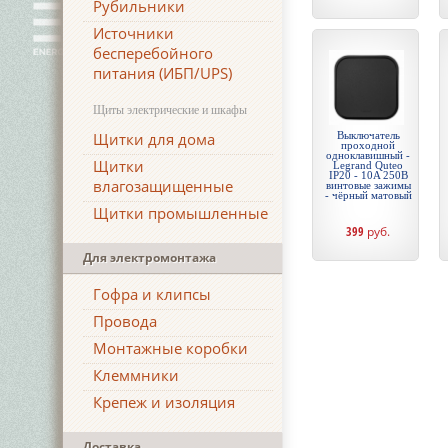
Рубильники
Источники
бесперебойного
питания (ИБП/UPS)
Щиты электрические и шкафы
Щитки для дома
Выключатель
проходной
одноклавишный -
Щитки
Legrand Quteo
IP20 - 10A 250В
влагозащищенные
винтовые зажимы
- чёрный матовый
Щитки промышленные
399
руб.
Для электромонтажа
Гофра и клипсы
Провода
Монтажные коробки
Клеммники
Крепеж и изоляция
Доставка