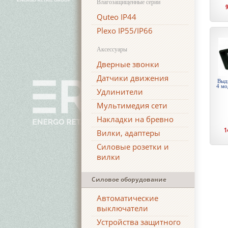
Влагозащищенные серии
Quteo IP44
Plexo IP55/IP66
Аксессуары
Дверные звонки
Датчики движения
Выд
4 мо
Удлинители
Мультимедия сети
Накладки на бревно
1
Вилки, адаптеры
Силовые розетки и
вилки
Силовое оборудование
Автоматические
выключатели
Устройства защитного