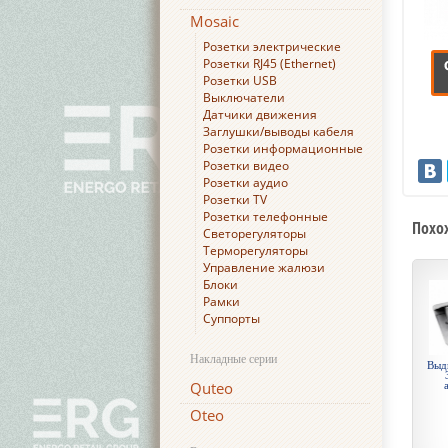
Mosaic
Розетки электрические
Розетки RJ45 (Ethernet)
Розетки USB
Выключатели
Датчики движения
Заглушки/выводы кабеля
Розетки информационные
Розетки видео
Розетки аудио
Розетки TV
Розетки телефонные
Похо
Светорегуляторы
Терморегуляторы
Управление жалюзи
Блоки
Рамки
Суппорты
Накладные серии
Выд
Quteo
Oteo