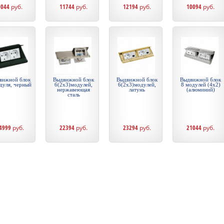
9044
руб.
11744
руб.
12194
руб.
10094
руб.
вижной блок
Выдвижной блок
Выдвижной блок
Выдвижной блок
дуля, черный
6(2х3)модулей,
6(2х3)модулей,
8 модулей (4x2)
нержавеющая
латунь
(алюминий)
сталь
4999
руб.
22394
руб.
23294
руб.
21044
руб.