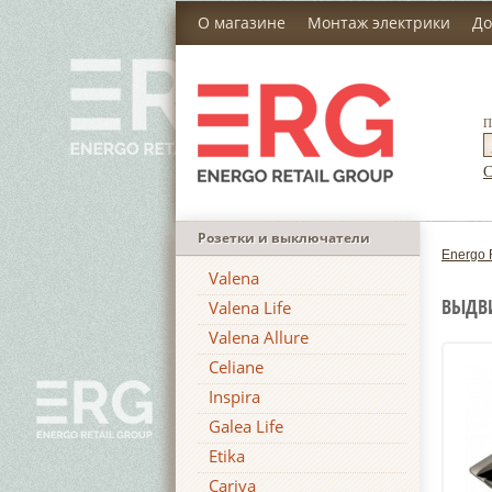
О магазине
Монтаж электрики
До
П
С
Розетки и выключатели
Energo 
Valena
ВЫДВ
Valena Life
Valena Allure
Celiane
Inspira
Galea Life
Etika
Cariva