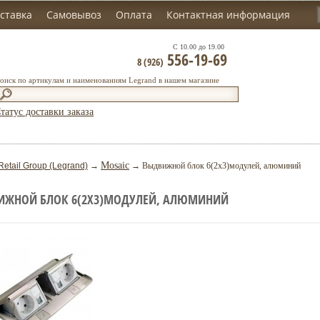
ставка
Самовывоз
Оплата
Контактная информация
С 10.00 до 19.00
556-19-69
8 (926)
оиск по артикулам и наименованиям Legrand в нашем магазине
татус доставки заказа
Mosaic
Retail Group (Legrand)
→
→ Выдвижной блок 6(2х3)модулей, алюминий
ИЖНОЙ БЛОК 6(2Х3)МОДУЛЕЙ, АЛЮМИНИЙ