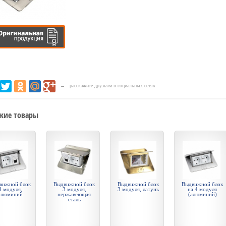
← расскажите друзьям в социальных сетях
жие товары
вижной блок
Выдвижной блок
Выдвижной блок
Выдвижной блок
3 модуля,
3 модуля,
3 модуля, латунь
на 4 модуля
алюминий
нержавеющая
(алюминий)
сталь