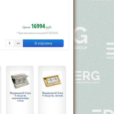
16994
Цена
руб.
* Цена актуальна на сегодня (07.08.2026)
В корзину
шт.
Выдвижной блок
Выдвижной блок
4 модуля,
4 модуля, латунь
нержавеющая
сталь