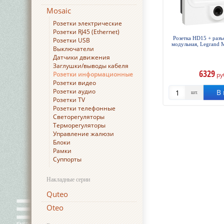
Mosaic
Розетки электрические
Розетки RJ45 (Ethernet)
Розетка HD15 + разъе
Розетки USB
модульная, Legrand M
Выключатели
Датчики движения
Заглушки/выводы кабеля
6329
Розетки информационные
ру
Розетки видео
Розетки аудио
В 
шт.
Розетки TV
Розетки телефонные
Светорегуляторы
Терморегуляторы
Управление жалюзи
Блоки
Рамки
Суппорты
Накладные серии
Quteo
Oteo