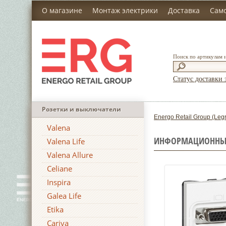
О магазине
Монтаж электрики
Доставка
Сам
Поиск по артикулам 
Статус доставки 
Розетки и выключатели
Energo Retail Group (Leg
Valena
ИНФОРМАЦИОННЫЕ 
Valena Life
Valena Allure
Celiane
Inspira
Galea Life
Etika
Cariva