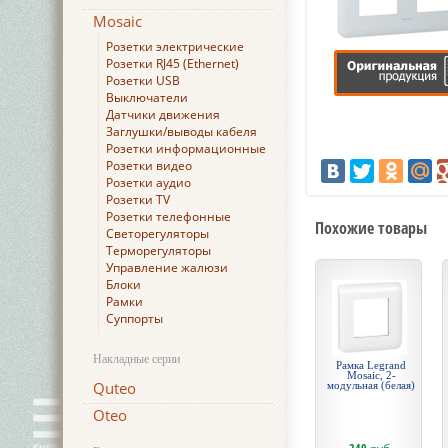
Mosaic
Розетки электрические
Розетки RJ45 (Ethernet)
Розетки USB
Выключатели
Датчики движения
Заглушки/выводы кабеля
Розетки информационные
Розетки видео
Розетки аудио
Розетки TV
Розетки телефонные
Похожие товары
Светорегуляторы
Терморегуляторы
Управление жалюзи
Блоки
Рамки
Суппорты
Накладные серии
Рамка Legrand
Mosaic, 2-
Quteo
модульная (белая)
Oteo