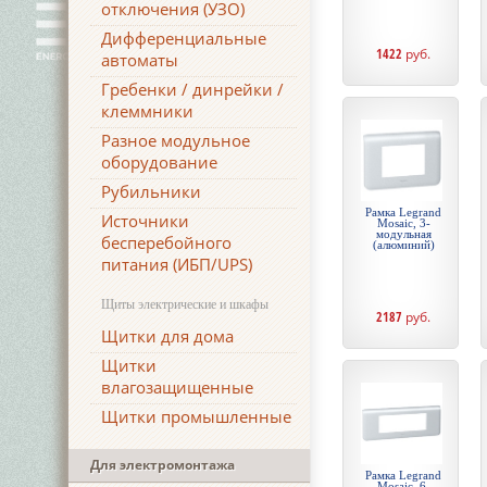
отключения (УЗО)
Дифференциальные
1422
руб.
автоматы
Гребенки / динрейки /
клеммники
Разное модульное
оборудование
Рубильники
Рамка Legrand
Источники
Mosaic, 3-
модульная
бесперебойного
(алюминий)
питания (ИБП/UPS)
Щиты электрические и шкафы
2187
руб.
Щитки для дома
Щитки
влагозащищенные
Щитки промышленные
Для электромонтажа
Рамка Legrand
Mosaic, 6-