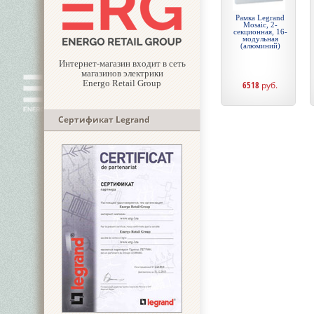
Рамка Legrand
Mosaic, 2-
секционная, 16-
модульная
(алюминий)
Интернет-магазин входит в сеть
магазинов электрики
Energo Retail Group
6518
руб.
Сертификат Legrand