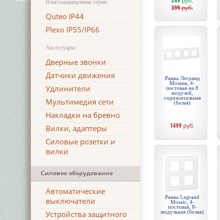
249
руб.
Влагозащищенные серии
399
руб.
Quteo IP44
Plexo IP55/IP66
Аксессуары
Дверные звонки
Датчики движения
Рамка Легранд
Мозаик, 4-
Удлинители
постовая на 8
модулей,
горизонтальная
Мультимедия сети
(белая)
Накладки на бревно
1499
руб.
Вилки, адаптеры
Силовые розетки и
вилки
Силовое оборудование
Автоматические
Рамка Legrand
выключатели
Mosaic, 4-
постовая, 8-
модульная (белая)
Устройства защитного