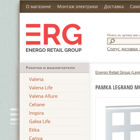
О магазине
Монтаж электрики
Доставка
Сам
Поиск по артикулам 
Статус доставки 
Розетки и выключатели
Energo Retail Group (Leg
Valena
РАМКА LEGRAND M
Valena Life
Valena Allure
Celiane
Inspira
Galea Life
Etika
Cariva