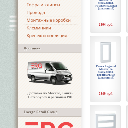
модульная,
Гофра и клипсы
горизонтальная
(алюминий)
Провода
Монтажные коробки
2304
руб.
Клеммники
Крепеж и изоляция
Доставка
Рамка Legrand
Mosaic, 5-
модульная,
вертикальная
(алюминий)
Доставка по Москве, Санкт-
2849
руб.
Петербургу и регионам РФ
Energo Retail Group