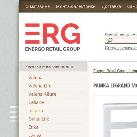
О магазине
Монтаж электрики
Доставка
Сам
Поиск по артикулам 
Статус доставки 
Розетки и выключатели
Energo Retail Group (Leg
Valena
РАМКА LEGRAND M
Valena Life
Valena Allure
Celiane
Inspira
Galea Life
Etika
Cariva