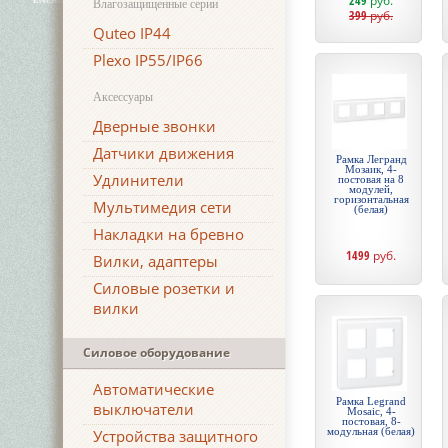
249
руб.
Влагозащищенные серии
399
руб.
Quteo IP44
Plexo IP55/IP66
Аксессуары
Дверные звонки
Датчики движения
Рамка Легранд
Мозаик, 4-
Удлинители
постовая на 8
модулей,
горизонтальная
Мультимедия сети
(белая)
Накладки на бревно
1499
руб.
Вилки, адаптеры
Силовые розетки и
вилки
Силовое оборудование
Автоматические
Рамка Legrand
выключатели
Mosaic, 4-
постовая, 8-
модульная (белая)
Устройства защитного