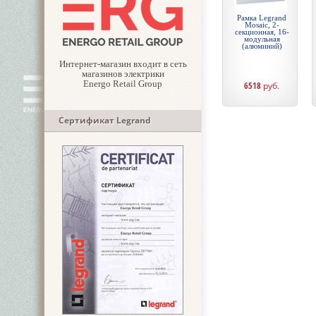
Рамка Legrand
Mosaic, 2-
секционная, 16-
модульная
(алюминий)
Интернет-магазин входит в сеть
магазинов электрики
Energo Retail Group
6518
руб.
Сертификат Legrand