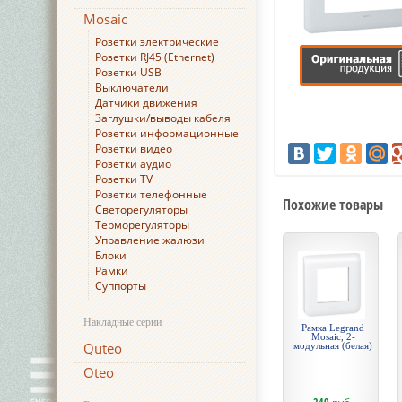
Mosaic
Розетки электрические
Розетки RJ45 (Ethernet)
Розетки USB
Выключатели
Датчики движения
Заглушки/выводы кабеля
Розетки информационные
Розетки видео
Розетки аудио
Розетки TV
Розетки телефонные
Похожие товары
Светорегуляторы
Терморегуляторы
Управление жалюзи
Блоки
Рамки
Суппорты
Накладные серии
Рамка Legrand
Mosaic, 2-
Quteo
модульная (белая)
Oteo