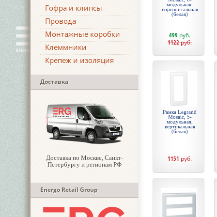
модульная,
Гофра и клипсы
горизонтальная
(белая)
Провода
Монтажные коробки
499
руб.
1122
руб.
Клеммники
Крепеж и изоляция
Доставка
Рамка Legrand
Mosaic, 5-
модульная,
вертикальная
(белая)
Доставка по Москве, Санкт-
1151
руб.
Петербургу и регионам РФ
Energo Retail Group