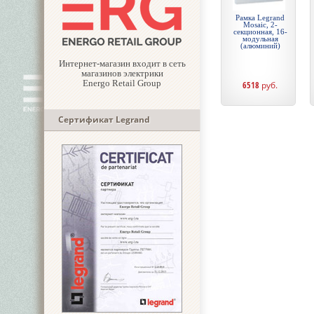
Рамка Legrand
Mosaic, 2-
секционная, 16-
модульная
(алюминий)
Интернет-магазин входит в сеть
магазинов электрики
Energo Retail Group
6518
руб.
Сертификат Legrand