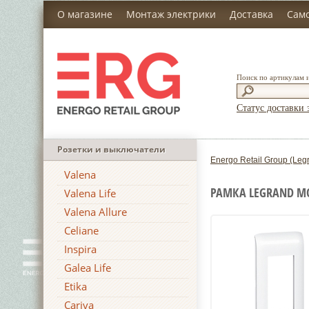
О магазине
Монтаж электрики
Доставка
Сам
Поиск по артикулам 
Статус доставки 
Розетки и выключатели
Energo Retail Group (Leg
Valena
РАМКА LEGRAND MO
Valena Life
Valena Allure
Celiane
Inspira
Galea Life
Etika
Cariva