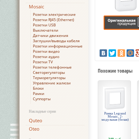
Mosaic
Розетки электрические
Розетки RJ45 (Ethernet)
Розетки USB
Выключатели
Датчики движения
Заглушки/выводы кабеля
Розетки информационные
Розетки видео
Розетки аудио
Розетки TV
Розетки телефонные
Похожие товары
Светорегуляторы
Терморегуляторы
Управление жалюзи
Блоки
Рамки
Суппорты
Накладные серии
Рамка Legrand
Mosaic, 2-
Quteo
модульная (белая)
Oteo