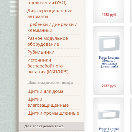
отключения (УЗО)
Дифференциальные
1422
руб.
автоматы
Гребенки / динрейки /
клеммники
Разное модульное
оборудование
Рубильники
Рамка Legrand
Источники
Mosaic, 3-
модульная
бесперебойного
(алюминий)
питания (ИБП/UPS)
Щиты электрические и шкафы
2187
руб.
Щитки для дома
Щитки
влагозащищенные
Щитки промышленные
Для электромонтажа
Рамка Legrand
Mosaic, 6-