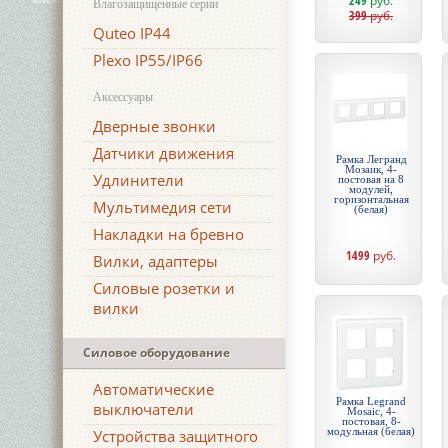
249
руб.
Влагозащищенные серии
399
руб.
Quteo IP44
Plexo IP55/IP66
Аксессуары
Дверные звонки
Датчики движения
Рамка Легранд
Мозаик, 4-
Удлинители
постовая на 8
модулей,
горизонтальная
Мультимедия сети
(белая)
Накладки на бревно
1499
руб.
Вилки, адаптеры
Силовые розетки и
вилки
Силовое оборудование
Автоматические
Рамка Legrand
выключатели
Mosaic, 4-
постовая, 8-
модульная (белая)
Устройства защитного