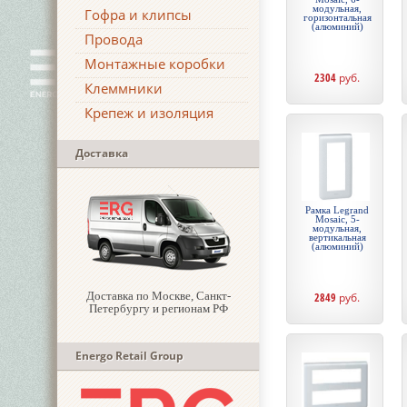
модульная,
Гофра и клипсы
горизонтальная
(алюминий)
Провода
Монтажные коробки
2304
руб.
Клеммники
Крепеж и изоляция
Доставка
Рамка Legrand
Mosaic, 5-
модульная,
вертикальная
(алюминий)
Доставка по Москве, Санкт-
2849
руб.
Петербургу и регионам РФ
Energo Retail Group