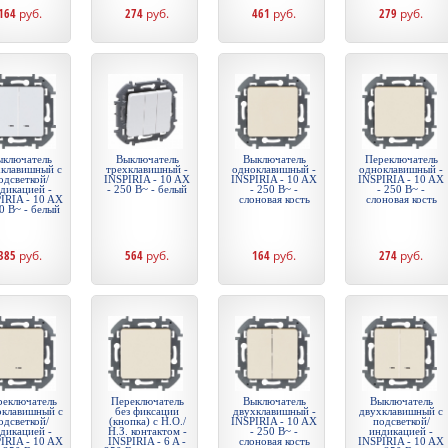
164
руб.
274
руб.
461
руб.
279
руб.
ключатель
Выключатель
Выключатель
Переключатель
хклавишный с
трехклавишный -
одноклавишный -
одноклавишный -
одсветкой/
INSPIRIA - 10 AX
INSPIRIA - 10 AX
INSPIRIA - 10 AX
дикацией -
- 250 В~ - белый
- 250 В~ -
- 250 В~ -
IRIA - 10 AX
слоновая кость
слоновая кость
0 В~ - белый
385
руб.
564
руб.
164
руб.
274
руб.
реключатель
Переключатель
Выключатель
Выключатель
оклавишный с
без фиксации
двухклавишный -
двухклавишный с
одсветкой/
(кнопка) с Н.О./
INSPIRIA - 10 AX
подсветкой/
дикацией -
Н.З. контактом -
- 250 В~ -
индикацией -
IRIA - 10 AX
INSPIRIA - 6 A -
слоновая кость
INSPIRIA - 10 AX