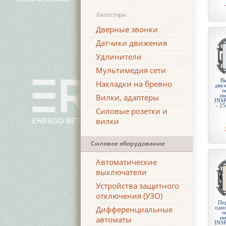
Аксессуары
Дверные звонки
Датчики движения
Удлинители
Мультимедия сети
Вы
Накладки на бревно
дву
п
Вилки, адаптеры
ин
INSP
- 25
Силовые розетки и
вилки
Силовое оборудование
Автоматические
выключатели
Устройства защитного
отключения (УЗО)
Пе
Дифференциальные
одн
п
автоматы
ин
INSP