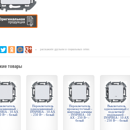
← расскажите друзьям в социальных сетях
жие товары
ключатель
Переключатель
Переключатель
Выключатель
оклавишный -
одноклавишный -
промежуточный -
одноклавишный с
IRIA - 10 AX
INSPIRIA - 10 AX
винтовые клеммы
подсветкой/
0 В~ - белый
- 250 В~ - белый
- INSPIRIA - 10
индикацией -
AX - 250 В~ -
INSPIRIA - 10 AX
белый
- 250 В~ - белый