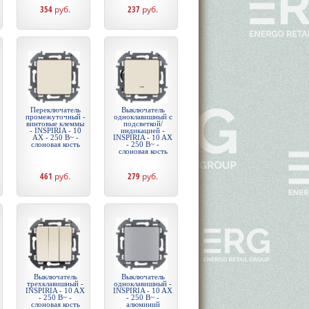
354
руб.
237
руб.
Переключатель
Выключатель
промежуточный -
одноклавишный с
винтовые клеммы
подсветкой/
- INSPIRIA - 10
индикацией -
AX - 250 В~ -
INSPIRIA - 10 AX
слоновая кость
- 250 В~ -
слоновая кость
461
руб.
279
руб.
Выключатель
Выключатель
трехклавишный -
одноклавишный -
INSPIRIA - 10 AX
INSPIRIA - 10 AX
- 250 В~ -
- 250 В~ -
слоновая кость
алюминий