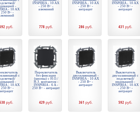
одсветкой/
INSPIRIA - 10 AX
INSPIRIA - 10 AX
INSPIRIA - 10 AX
дикацией -
- 250 В~ -
- 250 В~ -
- 250 В~ -
IRIA - 10 AX
алюминий
антрацит
антрацит
- 250 В~ -
алюминий
592
руб.
778
руб.
286
руб.
431
руб.
реключатель
Переключатель
Выключатель
Выключатель
оклавишный с
без фиксации
двухклавишный -
двухклавишный с
одсветкой/
(кнопка) с Н.О./
INSPIRIA - 10 AX
подсветкой/
дикацией -
Н.З. контактом -
- 250 В~ -
индикацией -
IRIA - 10 AX
INSPIRIA - 6 A -
антрацит
INSPIRIA - 10 AX
- 250 В~ -
250 В~ - антрацит
- 250 В~ -
антрацит
антрацит
530
руб.
429
руб.
361
руб.
592
руб.