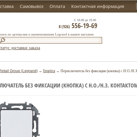
ставка
Самовывоз
Оплата
Контактная информация
С 10.00 до 19.00
556-19-69
8 (926)
оиск по артикулам и наименованиям Legrand в нашем магазине
татус доставки заказа
Inspira
Retail Group (Legrand)
→
→ Переключатель без фиксации (кнопка) с Н.О./Н.З.
ЛЮЧАТЕЛЬ БЕЗ ФИКСАЦИИ (КНОПКА) С Н.О./Н.З. КОНТАКТОМ - I