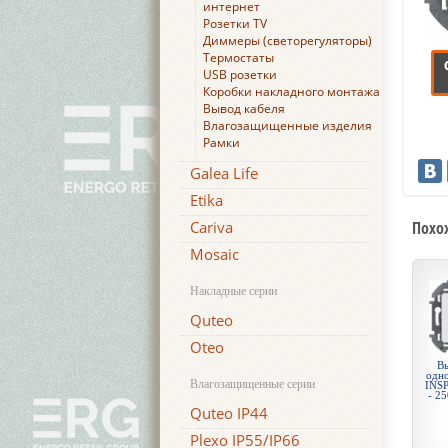
интернет
Розетки TV
Диммеры (светорегуляторы)
Термостаты
USB розетки
Коробки накладного монтажа
Вывод кабеля
Влагозащищенные изделия
Рамки
Galea Life
Etika
Cariva
Похо
Mosaic
Накладные серии
Quteo
Oteo
Вы
одн
Влагозащищенные серии
INSP
- 25
Quteo IP44
Plexo IP55/IP66