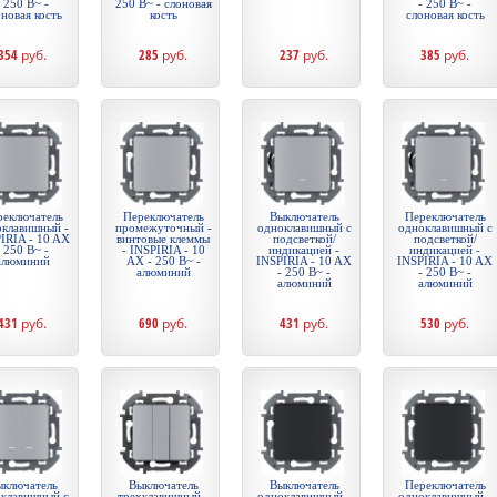
- 250 В~ -
250 В~ - слоновая
- 250 В~ -
новая кость
кость
слоновая кость
354
руб.
285
руб.
237
руб.
385
руб.
реключатель
Переключатель
Выключатель
Переключатель
оклавишный -
промежуточный -
одноклавишный с
одноклавишный с
IRIA - 10 AX
винтовые клеммы
подсветкой/
подсветкой/
- 250 В~ -
- INSPIRIA - 10
индикацией -
индикацией -
алюминий
AX - 250 В~ -
INSPIRIA - 10 AX
INSPIRIA - 10 AX
алюминий
- 250 В~ -
- 250 В~ -
алюминий
алюминий
431
руб.
690
руб.
431
руб.
530
руб.
ключатель
Выключатель
Выключатель
Переключатель
хклавишный с
трехклавишный -
одноклавишный -
одноклавишный -