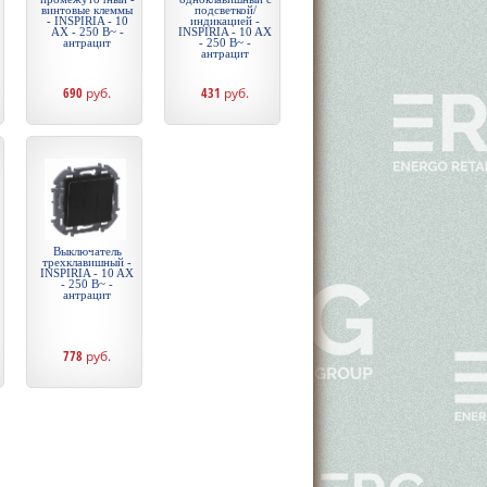
винтовые клеммы
подсветкой/
- INSPIRIA - 10
индикацией -
AX - 250 В~ -
INSPIRIA - 10 AX
антрацит
- 250 В~ -
антрацит
690
руб.
431
руб.
Выключатель
трехклавишный -
INSPIRIA - 10 AX
- 250 В~ -
антрацит
778
руб.