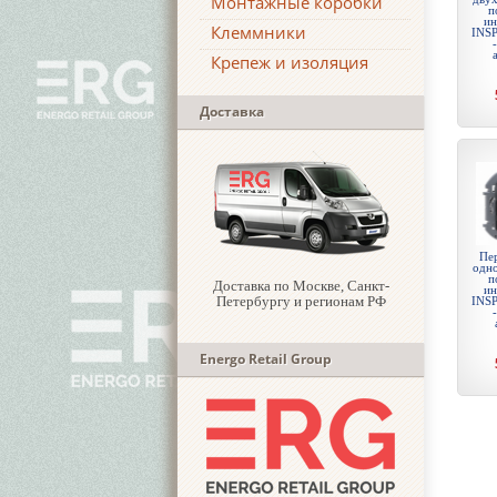
Монтажные коробки
п
ин
Клеммники
INSP
Крепеж и изоляция
Доставка
Пе
одн
п
Доставка по Москве, Санкт-
ин
Петербургу и регионам РФ
INSP
Energo Retail Group