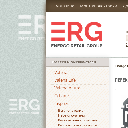
О магазине
Монтаж электрики
До
П
С
Розетки и выключатели
Energo 
Valena
ПЕРЕК
Valena Life
Valena Allure
Celiane
Inspira
Выключатели /
Переключатели
Розетки электрические
Розетки телефонные и