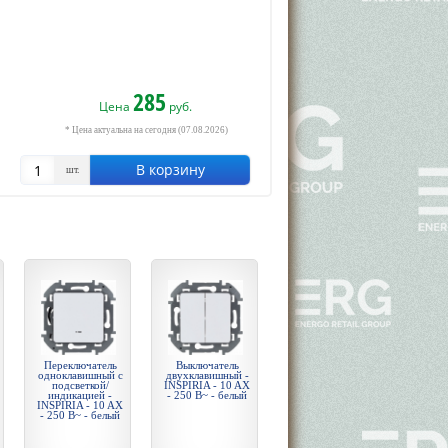
285
Цена
руб.
* Цена актуальна на сегодня (07.08.2026)
В корзину
шт.
Переключатель
Выключатель
одноклавишный с
двухклавишный -
подсветкой/
INSPIRIA - 10 AX
индикацией -
- 250 В~ - белый
INSPIRIA - 10 AX
- 250 В~ - белый