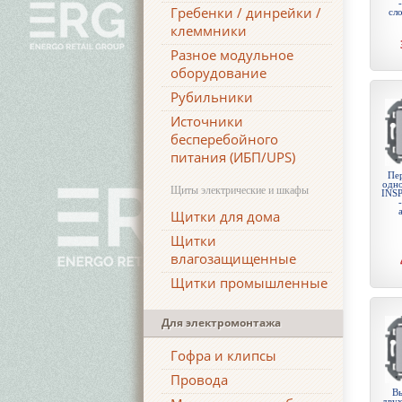
Гребенки / динрейки /
сло
клеммники
Разное модульное
оборудование
Рубильники
Источники
бесперебойного
питания (ИБП/UPS)
Пе
одн
Щиты электрические и шкафы
INSP
Щитки для дома
Щитки
влагозащищенные
Щитки промышленные
Для электромонтажа
Гофра и клипсы
Провода
Вы
дву