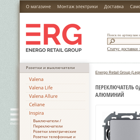
О магазине
Монтаж электрики
Доставка
Сам
Поиск по артикулам 
Статус доставки 
Розетки и выключатели
Energo Retail Group (Leg
Valena
ПЕРЕКЛЮЧАТЕЛЬ ОД
Valena Life
АЛЮМИНИЙ
Valena Allure
Celiane
Inspira
Выключатели /
Переключатели
Розетки электрические
Розетки телефонные и