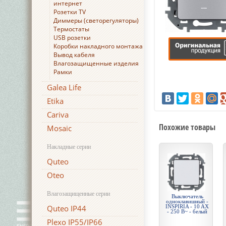
интернет
Розетки TV
Диммеры (светорегуляторы)
Термостаты
USB розетки
Коробки накладного монтажа
Вывод кабеля
Влагозащищенные изделия
Рамки
Galea Life
Etika
Cariva
Похожие товары
Mosaic
Накладные серии
Quteo
Oteo
Влагозащищенные серии
Выключатель
одноклавишный -
Quteo IP44
INSPIRIA - 10 AX
- 250 В~ - белый
Plexo IP55/IP66