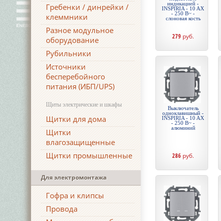
индикацией -
Гребенки / динрейки /
INSPIRIA - 10 AX
- 250 В~ -
клеммники
слоновая кость
Разное модульное
279
руб.
оборудование
Рубильники
Источники
бесперебойного
питания (ИБП/UPS)
Щиты электрические и шкафы
Выключатель
одноклавишный -
Щитки для дома
INSPIRIA - 10 AX
- 250 В~ -
алюминий
Щитки
влагозащищенные
Щитки промышленные
286
руб.
Для электромонтажа
Гофра и клипсы
Провода