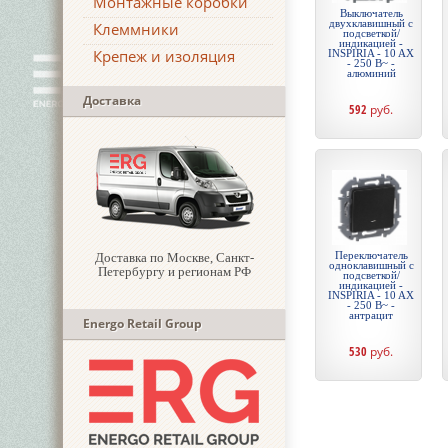
Монтажные коробки
Выключатель
двухклавишный с
Клеммники
подсветкой/
индикацией -
Крепеж и изоляция
INSPIRIA - 10 AX
- 250 В~ -
алюминий
Доставка
592
руб.
Переключатель
Доставка по Москве, Санкт-
одноклавишный с
Петербургу и регионам РФ
подсветкой/
индикацией -
INSPIRIA - 10 AX
- 250 В~ -
антрацит
Energo Retail Group
530
руб.