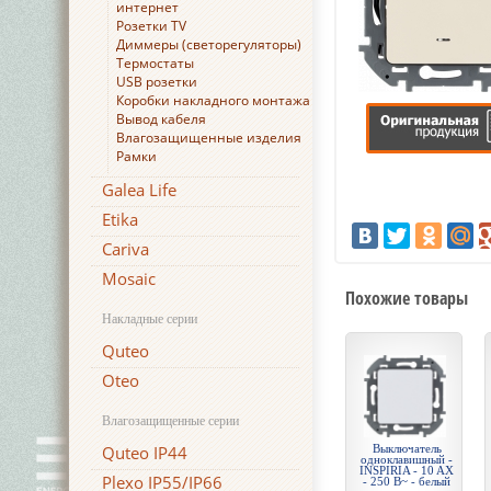
интернет
Розетки TV
Диммеры (светорегуляторы)
Термостаты
USB розетки
Коробки накладного монтажа
Вывод кабеля
Влагозащищенные изделия
Рамки
Galea Life
Etika
Cariva
Mosaic
Похожие товары
Накладные серии
Quteo
Oteo
Влагозащищенные серии
Quteo IP44
Выключатель
одноклавишный -
INSPIRIA - 10 AX
Plexo IP55/IP66
- 250 В~ - белый