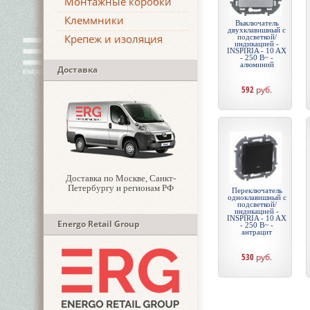
Монтажные коробки
Клеммники
Выключатель
двухклавишный с
Крепеж и изоляция
подсветкой/
индикацией -
INSPIRIA - 10 AX
- 250 В~ -
алюминий
Доставка
592
руб.
Доставка по Москве, Санкт-
Петербургу и регионам РФ
Переключатель
одноклавишный с
подсветкой/
индикацией -
INSPIRIA - 10 AX
Energo Retail Group
- 250 В~ -
антрацит
530
руб.