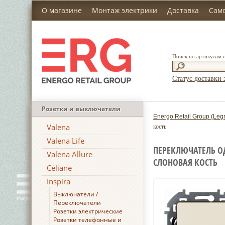
О магазине
Монтаж электрики
Доставка
Сам
Поиск по артикулам 
Статус доставки 
Розетки и выключатели
Energo Retail Group (Leg
Valena
кость
Valena Life
ПЕРЕКЛЮЧАТЕЛЬ ОД
Valena Allure
СЛОНОВАЯ КОСТЬ
Celiane
Inspira
Выключатели /
Переключатели
Розетки электрические
Розетки телефонные и