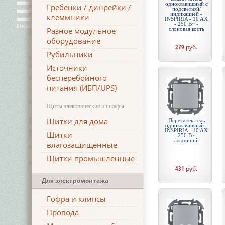
одноклавишный с
Гребенки / динрейки /
подсветкой/
индикацией -
клеммники
INSPIRIA - 10 AX
- 250 В~ -
Разное модульное
слоновая кость
оборудование
279
руб.
Рубильники
Источники
бесперебойного
питания (ИБП/UPS)
Щиты электрические и шкафы
Щитки для дома
Переключатель
одноклавишный -
INSPIRIA - 10 AX
Щитки
- 250 В~ -
алюминий
влагозащищенные
Щитки промышленные
431
руб.
Для электромонтажа
Гофра и клипсы
Провода