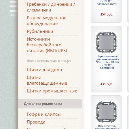
- 250 В~ -
Гребенки / динрейки /
слоновая кость
клеммники
354
руб.
Разное модульное
оборудование
Рубильники
Источники
бесперебойного
питания (ИБП/UPS)
Переключатель
одноклавишный -
Щиты электрические и шкафы
INSPIRIA - 10 AX
- 250 В~ -
алюминий
Щитки для дома
Щитки
влагозащищенные
431
руб.
Щитки промышленные
Для электромонтажа
Гофра и клипсы
Провода
Выключатель
двухклавишный с