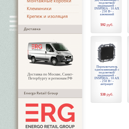
Монтажные коробки
подсветкой/
индикацией -
Клеммники
INSPIRIA - 10 AX
- 250 В~ -
алюминий
Крепеж и изоляция
592
руб.
Доставка
Переключатель
одноклавишный с
подсветкой/
Доставка по Москве, Санкт-
индикацией -
Петербургу и регионам РФ
INSPIRIA - 10 AX
- 250 В~ -
антрацит
Energo Retail Group
530
руб.