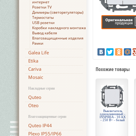
интернет
Розетки TV
Диммеры (светорегуляторы)
Термостаты
USB розетки
Коробки накладного монтажа
Вывод кабеля
Влагозащищенные изделия
Рамки
Galea Life
Etika
Cariva
Похожие товары
Mosaic
Накладные серии
Quteo
Oteo
Выключатель
одноклавишный -
Влагозащищенные серии
INSPIRIA - 10 AX
- 250 В~ - белый
Quteo IP44
Plexo IP55/IP66