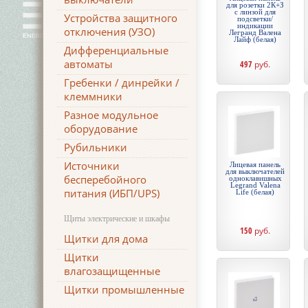
для розетки 2К+З
c линзой для
Устройства защитного
подсветки/
индикации
отключения (УЗО)
Легранд Валена
Лайф (белая)
Дифференциальные
автоматы
497
руб.
Гребенки / динрейки /
клеммники
Разное модульное
оборудование
Рубильники
Источники
Лицевая панель
для выключателей
бесперебойного
одноклавишных
Legrand Valena
питания (ИБП/UPS)
Life (белая)
Щиты электрические и шкафы
150
руб.
Щитки для дома
Щитки
влагозащищенные
Щитки промышленные