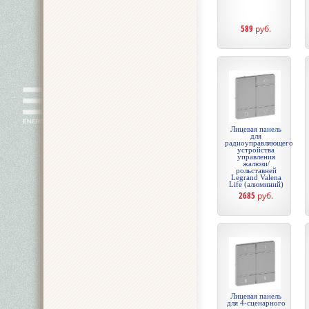
589
руб.
Лицевая панель
для
радиоуправляющего
устройства
управления
жалюзи/
рольставней
Legrand Valena
Life (алюминий)
2685
руб.
Лицевая панель
для 4-сценарного