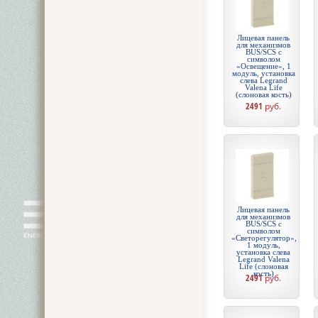
Лицевая панель
для механизмов
BUS/SCS с
символом
«Освещение», 1
модуль, установка
слева Legrand
Valena Life
(слоновая кость)
2491
руб.
Лицевая панель
для механизмов
BUS/SCS с
символом
«Светорегулятор»,
1 модуль,
установка слева
Legrand Valena
Life (слоновая
кость)
2491
руб.