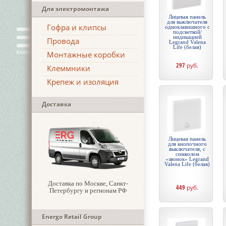
Для электромонтажа
Лицевая панель
для выключателя
Гофра и клипсы
одноклавишного с
подсветкой/
индикацией
Провода
Legrand Valena
Life (белая)
Монтажные коробки
297
руб.
Клеммники
Крепеж и изоляция
Доставка
Лицевая панель
для кнопочного
выключателя, с
символом
«звонок» Legrand
Valena Life (белая)
Доставка по Москве, Санкт-
449
руб.
Петербургу и регионам РФ
Energo Retail Group