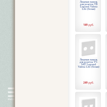
Лицевая панель
для розеток ТВ
Legrand Valena
Life (белая)
149
руб.
Лицевая панель
для розеток TV-
SAT Legrand
Valena Life (белая)
249
руб.