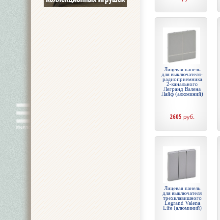
Лицевая панель
для выключателя-
радиоприемника
2-канального
Легранд Валена
Лайф (алюминий)
2605
руб.
Лицевая панель
для выключателя
трехклавишного
Legrand Valena
Life (алюминий)