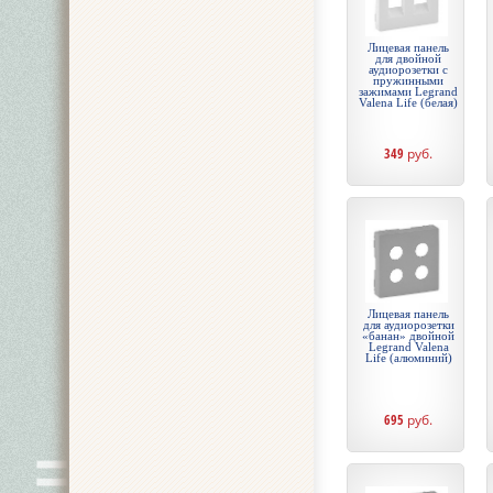
Лицевая панель
для двойной
аудиорозетки с
пружинными
зажимами Legrand
Valena Life (белая)
349
руб.
Лицевая панель
для аудиорозетки
«банан» двойной
Legrand Valena
Life (алюминий)
695
руб.