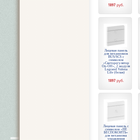
1897
руб.
Лицевая панель
для механизмов
BUS/SCS с
символом
«Светорегулятор
On-Off», 2 модуля
Legrand Valena
Life (белая)
1897
руб.
Лицевая панель с
символом «НЕ
БЕСПОКОИТЬ»
для механизма
управления