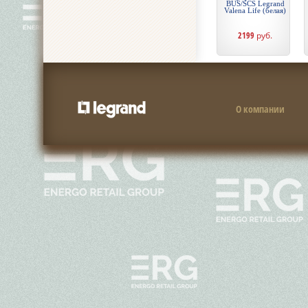
BUS/SCS Legrand
Valena Life (белая)
2199
руб.
О компании