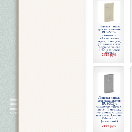
Лицевая панель
для механизмов
BUS/SCS с
символом
«Освещение-
звук», 1 модуль,
установка слева
Legrand Valena
Life (слоновая
кость)
2491
руб.
Лицевая панель
для механизмов
BUS/SCS с
символом «Вверх-
вниз», 1 модуль,
установка справа
или слева, Legrand
Valena Life
(алюминий)
2491
руб.