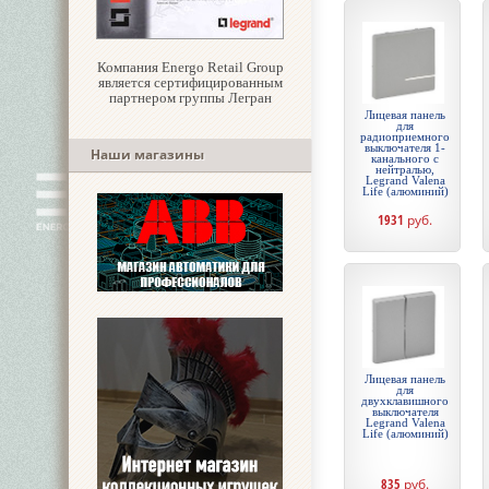
Компания Energo Retail Group
является сертифицированным
партнером группы Легран
Лицевая панель
для
радиоприемного
выключателя 1-
Наши магазины
канального с
нейтралью,
Legrand Valena
Life (алюминий)
1931
руб.
Лицевая панель
для
двухклавишного
выключателя
Legrand Valena
Life (алюминий)
835
руб.