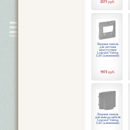
2571
руб.
Лицевая панель
для датчика
присутствия
Legrand Valena
Life (алюминий)
1973
руб.
Лицевая панель
для вывода кабеля
Legrand Valena
Life (алюминий)