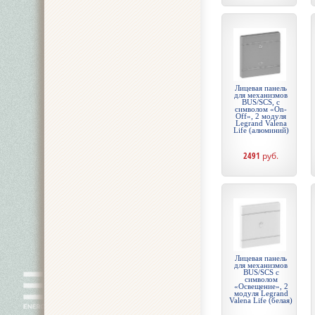
Лицевая панель
для механизмов
BUS/SCS, с
символом «On-
Off», 2 модуля
Legrand Valena
Life (алюминий)
2491
руб.
Лицевая панель
для механизмов
BUS/SCS с
символом
«Освещение», 2
модуля Legrand
Valena Life (белая)