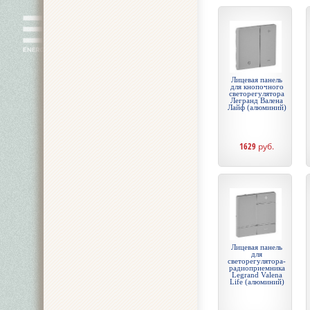
Лицевая панель
для кнопочного
светорегулятора
Легранд Валена
Лайф (алюминий)
1629
руб.
Лицевая панель
для
светорегулятора-
радиоприемника
Legrand Valena
Life (алюминий)