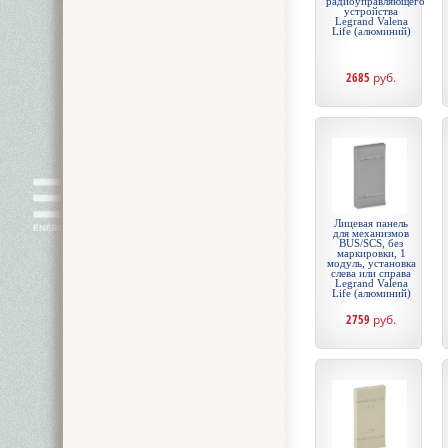
радиоуправляющего
устройства
Legrand Valena
Life (алюминий)
2685
руб.
Лицевая панель
для механизмов
BUS/SCS, без
маркировки, 1
модуль, установка
слева или справа
Legrand Valena
Life (алюминий)
2759
руб.