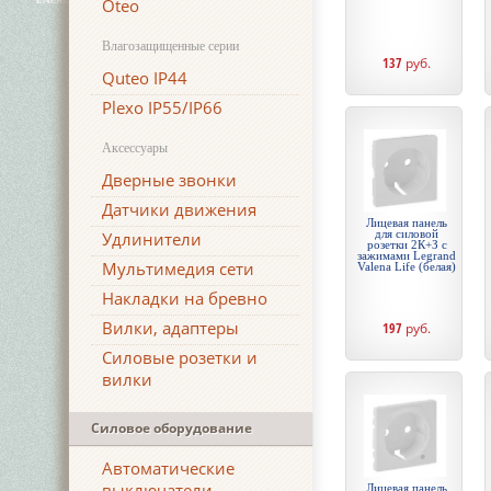
Oteo
Влагозащищенные серии
137
руб.
Quteo IP44
Plexo IP55/IP66
Аксессуары
Дверные звонки
Датчики движения
Лицевая панель
для силовой
Удлинители
розетки 2К+З с
зажимами Legrand
Мультимедия сети
Valena Life (белая)
Накладки на бревно
Вилки, адаптеры
197
руб.
Силовые розетки и
вилки
Силовое оборудование
Автоматические
выключатели
Лицевая панель