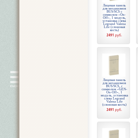
Лицевая панель
для механизмов
BUS/SCS с
символом «On-
Off», 1 модуль,
установка слева
Legrand Valena
Life (слоновая
кость)
2491
руб.
Лицевая панель
для механизмов
BUS/SCS, с
символом «GEN-
On-Off», 1
модуль, установка
слева Legrand
Valena Life
(слоновая кость)
2491
руб.