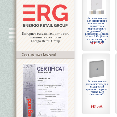
Лицевая панель
для кнопочного
выключателя с
держателем
маркировки, с
подсветкой, с 3
Интернет-магазин входит в сеть
вставками Legrand
Valena Life (белая,
магазинов электрики
слоновая кость,
Energo Retail Group
алюминий)
1931
руб.
Сертификат Legrand
Лицевая панель
для выключателя с
выдержкой
времени Legrand
Valena Life
(алюминий)
983
руб.