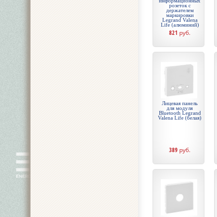
информационных
розеток с
держателем
маркировки
Legrand Valena
Life (алюминий)
821
руб.
Лицевая панель
для модуля
Bluetooth Legrand
Valena Life (белая)
389
руб.