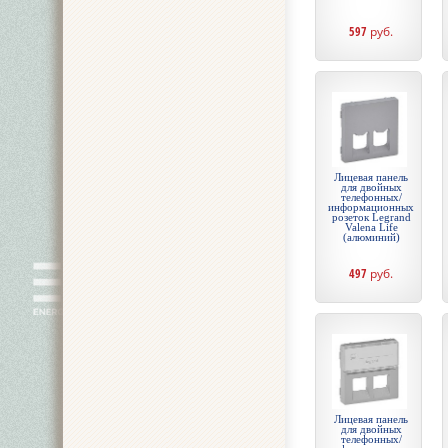
597
руб.
Лицевая панель
для двойных
телефонных/
информационных
розеток Legrand
Valena Life
(алюминий)
497
руб.
Лицевая панель
для двойных
телефонных/