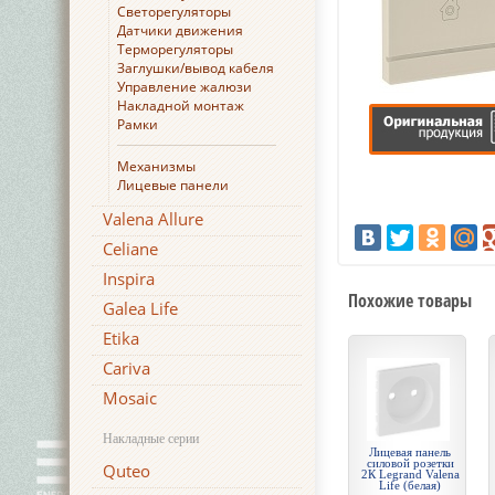
Светорегуляторы
Датчики движения
Терморегуляторы
Заглушки/вывод кабеля
Управление жалюзи
Накладной монтаж
Рамки
Механизмы
Лицевые панели
Valena Allure
Celiane
Inspira
Похожие товары
Galea Life
Etika
Cariva
Mosaic
Накладные серии
Лицевая панель
силовой розетки
Quteo
2К Legrand Valena
Life (белая)