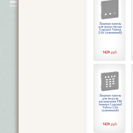
Лицевая панель
для аудио-входа
Legrand Valena
Life (алюминий)
1429
руб.
Лицевая панель
для модуля
расширения FM
тюнера Legrand
Valena Life
(алюминий)
1429
руб.