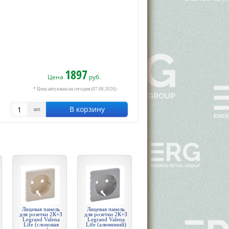
1897
Цена
руб.
* Цена актуальна на сегодня (07.08.2026)
В корзину
шт.
Лицевая панель
Лицевая панель
для розетки 2К+З
для розетки 2К+З
Legrand Valena
Legrand Valena
Life (слоновая
Life (алюминий)