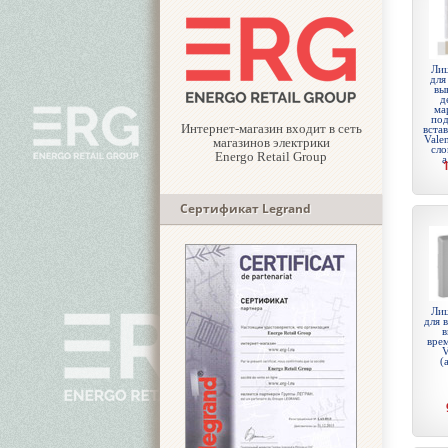
Лиц
для
вы
д
ма
под
Интернет-магазин входит в сеть
вста
Valen
магазинов электрики
сло
Energo Retail Group
а
Сертификат Legrand
Лиц
для 
в
вре
V
(