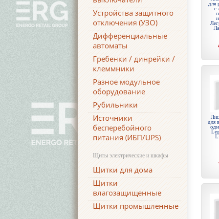
для 
c 
Устройства защитного
п
и
отключения (УЗО)
Лег
Ла
Дифференциальные
автоматы
Гребенки / динрейки /
клеммники
Разное модульное
оборудование
Рубильники
Источники
Лиц
для 
бесперебойного
одн
Leg
питания (ИБП/UPS)
L
Щиты электрические и шкафы
Щитки для дома
Щитки
влагозащищенные
Щитки промышленные