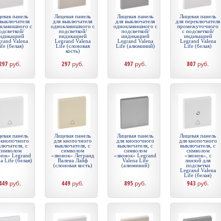
евая панель
Лицевая панель
Лицевая панель
Лицевая панель
 выключателя
для выключателя
для выключателя
для переключателя
клавишного с
одноклавишного с
одноклавишного с
промежуточного
одсветкой/
подсветкой/
подсветкой/
с подсветкой/
ндикацией
индикацией
индикацией
индикацией
rand Valena
Legrand Valena
Legrand Valena
Legrand Valena
ife (белая)
Life (слоновая
Life (алюминий)
Life (белая)
кость)
297
руб.
297
руб.
497
руб.
807
руб.
евая панель
Лицевая панель
Лицевая панель
Лицевая панель
 кнопочного
для кнопочного
для кнопочного
для кнопочного
лючателя, с
выключателя, с
выключателя, с
выключателя, с
символом
символом
символом
символом
нок» Legrand
«звонок» Легранд
«звонок» Legrand
«звонок», c
a Life (белая)
Валена Лайф
Valena Life
линзой для
(слоновая кость)
(алюминий)
подсветки
Legrand Valena
Life (белая)
449
руб.
449
руб.
895
руб.
943
руб.