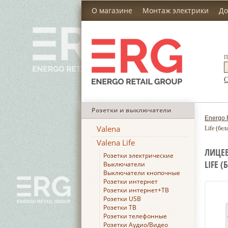
О магазине
Монтаж электрики
До
П
С
Розетки и выключатели
Energo 
Valena
Life (бел
Valena Life
ЛИЦЕВ
Розетки электрические
LIFE (
Выключатели
Выключатели кнопочные
Розетки интернет
Розетки интернет+ТВ
Розетки USB
Розетки ТВ
Розетки телефонные
Розетки Аудио/Видео