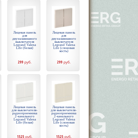
Лицевая панель
Лицевая панель
для
для
двухклавишного
двухклавишного
выключателя
выключателя
Legrand Valena
Legrand Valena
Life (белая)
Life (слоновая
кость)
299
руб.
299
руб.
Лицевая панель
Лицевая панель
для выключателя-
для выключателя-
радиоприемника
радиоприемника
2-канального
2-канального
Legrand Valena
Legrand Valena
Life (белая)
Life (слоновая
кость)
1525
руб.
1525
руб.