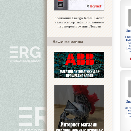
Компания Energo Retail Group
является сертифицированным
партнером группы Легран
Лиц
рад
вык
Наши магазины
ка
н
Leg
Lif
Лиц
дву
в
Leg
Lif