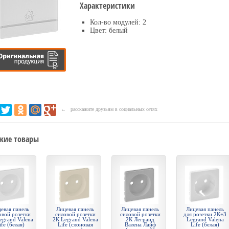
Характеристики
Кол-во модулей: 2
Цвет: белый
← расскажите друзьям в социальных сетях
жие товары
евая панель
Лицевая панель
Лицевая панель
Лицевая панель
овой розетки
силовой розетки
силовой розетки
для розетки 2К+З
egrand Valena
2К Legrand Valena
2К Легранд
Legrand Valena
ife (белая)
Life (слоновая
Валена Лайф
Life (белая)