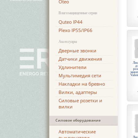
Oteo
Влагозащищенные серии
Quteo IP44
Plexo IP55/IP66
Аксессуары
Дверные звонки
Датчики движения
Лиц
д
Удлинители
роз
зажи
Мультимедия сети
Valen
Накладки на бревно
Вилки, адаптеры
Силовые розетки и
вилки
Силовое оборудование
Автоматические
выключатели
Лиц