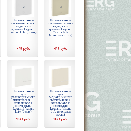
Лицевая панель
Лицевая панель
для выключателя с
для выключателя с
выдержкой
выдержкой
времени Legrand
времени Legrand
Valena Life (белая)
Valena Life
(слоновая кость)
449
руб.
449
руб.
Лицевая панель
Лицевая панель
для
для
радиоприемного
радиоприемного
выключателя 1-
выключателя 1-
канального с
канального с
нейтралью,
нейтралью,
Legrand Valena
Legrand Valena
Life (белая)
Life (слоновая
кость)
1087
руб.
1087
руб.