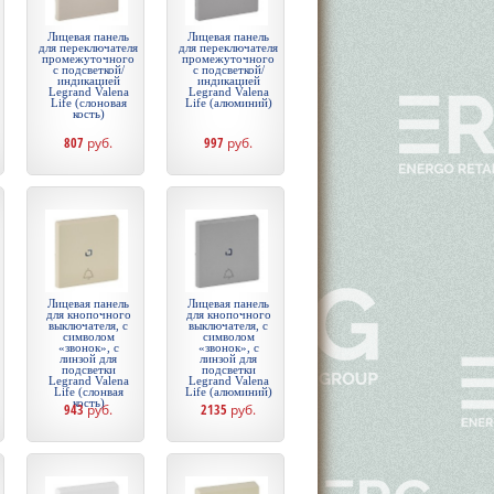
Лицевая панель
Лицевая панель
для переключателя
для переключателя
промежуточного
промежуточного
с подсветкой/
с подсветкой/
индикацией
индикацией
Legrand Valena
Legrand Valena
Life (слоновая
Life (алюминий)
кость)
807
руб.
997
руб.
Лицевая панель
Лицевая панель
для кнопочного
для кнопочного
выключателя, с
выключателя, с
символом
символом
«звонок», c
«звонок», c
линзой для
линзой для
подсветки
подсветки
Legrand Valena
Legrand Valena
Life (слонвая
Life (алюминий)
кость)
943
руб.
2135
руб.