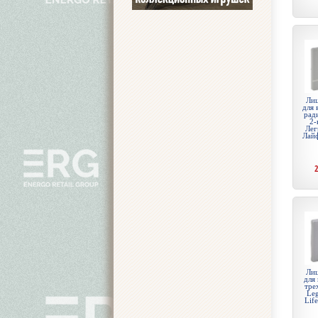
Лиц
для 
рад
2-
Лег
Лай
Лиц
для
тре
Leg
Lif