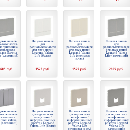
евая панель
Лицевая панель
Лицевая панель
Лицевая панель
выключателя-
для
для
для
иоприемника
радиовыключателя
радиовыключателя
радиовыключателя
канального
для двух цепей
для двух цепей
для двух цепей
ранд Валена
Legrand Valena
Legrand Valena
Legrand Valena
ф (алюминий)
Life (белая)
Life (слоновая
Life (алюминий)
кость)
2605
руб.
1525
руб.
1525
руб.
2605
руб.
евая панель
Лицевая панель
Лицевая панель
Лицевая панель
 выключателя
для одиночных
для одиночных
для одиночных
хклавишного
телефонных/
телефонных/
телефонных/
rand Valena
информационных
информационных
информационных
e (алюминий)
розеток Legrand
розеток Legrand
розеток Legrand
Valena Life (белая)
Valena Life
Valena Life
(слоновая кость)
(алюминий)