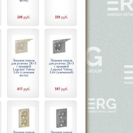
кость)
249
руб.
359
руб.
Лицевая панель
Лицевая панель
для розетки 2К+З
для розетки 2К+З
c крышкой
c крышкой
Legrand Valena
Legrand Valena
Life (слоновая
Life (алюминий)
кость)
417
руб.
597
руб.
Лицевая панель
Лицевая панель