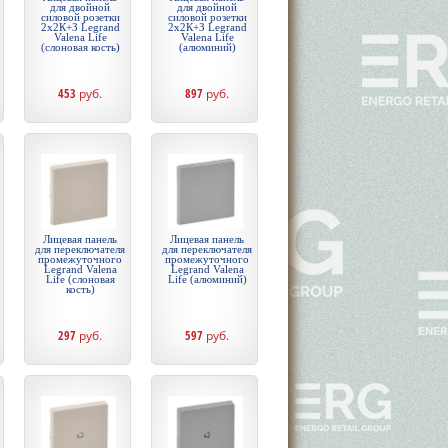
для двойной
для двойной
силовой розетки
силовой розетки
2х2К+З Legrand
2х2К+З Legrand
Valena Life
Valena Life
(слоновая кость)
(алюминий)
453
руб.
897
руб.
Лицевая панель
Лицевая панель
для переключателя
для переключателя
промежуточного
промежуточного
Legrand Valena
Legrand Valena
Life (слоновая
Life (алюминий)
кость)
297
руб.
597
руб.