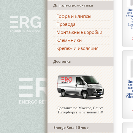
Для электромонтажа
Лиц
для
Гофра и клипсы
одно
п
и
Провода
Leg
L
Монтажные коробки
Клеммники
Крепеж и изоляция
Доставка
Лиц
для
вык
«зво
Valen
Доставка по Москве, Санкт-
Петербургу и регионам РФ
Energo Retail Group