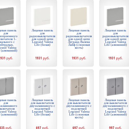
евая панель
Лицевая панель
Лицевая панель
Лицевая панель
для
для
для
для
иоприемного
радиовыключателя
радиовыключателя
радиовыключателя
лючателя 1-
для одной цепи
для одной цепи
для одной цепи
нального с
Legrand Valena
Легранд Валена
Legrand Valena
ейтралью,
Life (белая)
Лайф (слоновая
Life (алюминий)
rand Valena
кость)
e (алюминий)
1931
руб.
1931
руб.
1931
руб.
1931
руб.
евая панель
Лицевая панель
Лицевая панель
Лицевая панель
для
для выключателя
для выключателя
для выключателя
хклавишного
двухклавишного с
двухклавишного с
двухклавишного с
ыключателя
подсветкой
подсветкой
подсветкой
rand Valena
Legrand Valena
Legrand Valena
Legrand Valena
e (алюминий)
Life (белая)
Life (слоновая
Life (алюминий)
кость)
835
руб.
697
руб.
697
руб.
997
руб.