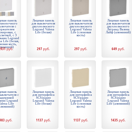
евая панель
Лицевая панель
Лицевая панель
Лицевая панель
 кнопочного
для выключателя
для выключателя
для выключателя
ключателя с
двухполюсного
двухполюсного
двухполюсного
ержателем
Legrand Valena
Legrand Valena
Легранд Валена
ркировки, с
Life (белая)
Life (слоновая
Лайф (алюминий)
светкой, с 3
кость)
вками Legrand
a Life (белая,
новая кость,
люминий)
1931
руб.
297
руб.
297
руб.
649
руб.
евая панель
Лицевая панель
Лицевая панель
Лицевая панель
выключателя с
для интерфейса
для интерфейса
для интерфейса
ыдержкой
SCS/радио
SCS/радио
SCS/радио
мени Legrand
Legrand Valena
Legrand Valena
Legrand Valena
alena Life
Life (белая)
Life (слоновая
Life (алюминий)
алюминий)
кость)
983
руб.
1137
руб.
1137
руб.
1435
руб.