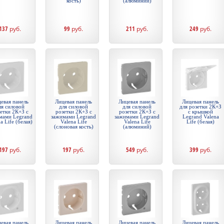
кость)
(алюминий)
137
руб.
99
руб.
211
руб.
249
руб.
евая панель
Лицевая панель
Лицевая панель
Лицевая панель
ля силовой
для силовой
для силовой
для розетки 2К+З
етки 2К+З с
розетки 2К+З с
розетки 2К+З с
c крышкой
мами Legrand
зажимами Legrand
зажимами Legrand
Legrand Valena
a Life (белая)
Valena Life
Valena Life
Life (белая)
(слоновая кость)
(алюминий)
197
руб.
197
руб.
549
руб.
399
руб.
евая панель
Лицевая панель
Лицевая панель
Лицевая панель