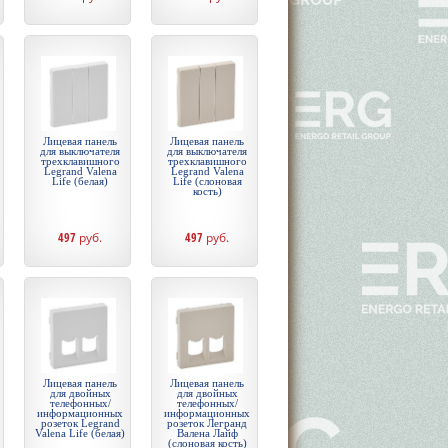
Лицевая панель
Лицевая панель
для выключателя
для выключателя
трехклавишного
трехклавишного
Legrand Valena
Legrand Valena
Life (белая)
Life (слоновая
кость)
497
руб.
497
руб.
Лицевая панель
Лицевая панель
для двойных
для двойных
телефонных/
телефонных/
информационных
информационных
розеток Legrand
розеток Легранд
Valena Life (белая)
Валена Лайф
(слоновая кость)