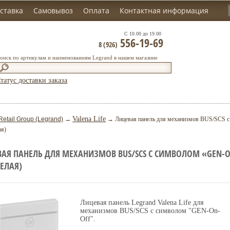
ставка
Самовывоз
Оплата
Контактная информация
С 10.00 до 19.00
556-19-69
8 (926)
оиск по артикулам и наименованиям Legrand в нашем магазине
татус доставки заказа
Valena Life
Retail Group (Legrand)
→
→ Лицевая панель для механизмов BUS/SCS с 
ая)
АЯ ПАНЕЛЬ ДЛЯ МЕХАНИЗМОВ BUS/SCS С СИМВОЛОМ «GEN-O
БЕЛАЯ)
Лицевая панель Legrand Valena Life для
механизмов BUS/SCS с символом "GEN-On-
Off".