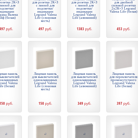
розетки 2К+З
для розетки 2К+З
для розетки 2К+З
для двойной
линзой для
c линзой для
c линзой для
силовой розетки
одсветки/
подсветки/
подсветки/
2х2К+З Legrand
ндикации
индикации
индикации
Valena Life (белая)
ранд Валена
Legrand Valena
Legrand Valena
йф (белая)
Life (слоновая
Life (алюминий)
кость)
497
руб.
497
руб.
1383
руб.
453
руб.
евая панель
Лицевая панель
Лицевая панель
Лицевая панель
выключателей
для выключателей
для выключателей
для переключателя
оклавишных
одноклавишных
одноклавишных
промежуточного
rand Valena
Legrand Valena
Legrand Valena
Legrand Valena
ife (белая)
Life (слоновая
Life (алюминий)
Life (белая)
кость)
150
руб.
150
руб.
349
руб.
397
руб.