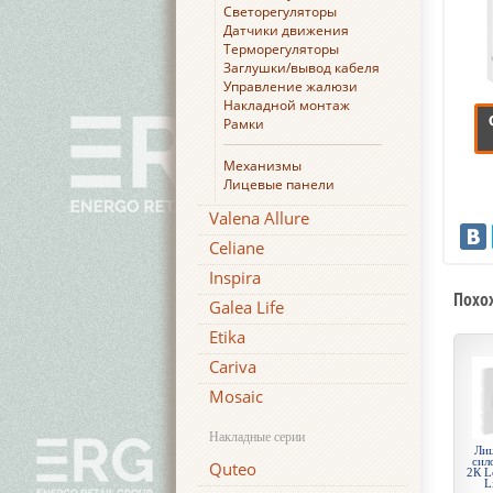
Светорегуляторы
Датчики движения
Терморегуляторы
Заглушки/вывод кабеля
Управление жалюзи
Накладной монтаж
Рамки
Механизмы
Лицевые панели
Valena Allure
Celiane
Inspira
Похо
Galea Life
Etika
Cariva
Mosaic
Накладные серии
Лиц
сил
Quteo
2К L
L