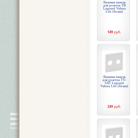
Лицевая панель
для розеток ТВ
Legrand Valena
Life (белая)
149
руб.
Лицевая панель
для розеток TV-
SAT Legrand
Valena Life (белая)
249
руб.