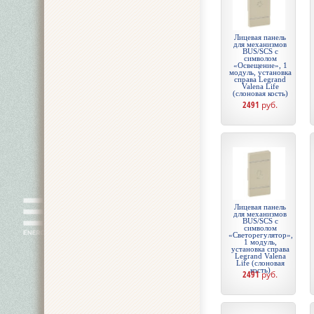
Лицевая панель
для механизмов
BUS/SCS с
символом
«Освещение», 1
модуль, установка
справа Legrand
Valena Life
(слоновая кость)
2491
руб.
Лицевая панель
для механизмов
BUS/SCS с
символом
«Светорегулятор»,
1 модуль,
установка справа
Legrand Valena
Life (слоновая
кость)
2491
руб.