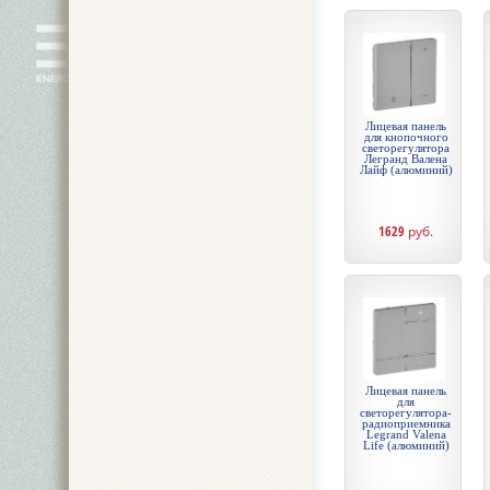
Лицевая панель
для кнопочного
светорегулятора
Легранд Валена
Лайф (алюминий)
1629
руб.
Лицевая панель
для
светорегулятора-
радиоприемника
Legrand Valena
Life (алюминий)