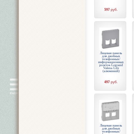
597
руб.
Лицевая панель
для двойных
телефонных/
информационных
розеток Legrand
Valena Life
(алюминий)
497
руб.
Лицевая панель
для двойных
телефонных/