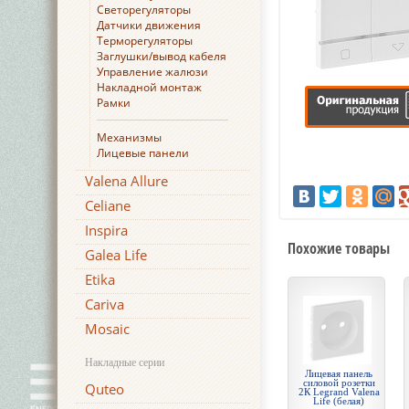
Светорегуляторы
Датчики движения
Терморегуляторы
Заглушки/вывод кабеля
Управление жалюзи
Накладной монтаж
Рамки
Механизмы
Лицевые панели
Valena Allure
Celiane
Inspira
Похожие товары
Galea Life
Etika
Cariva
Mosaic
Накладные серии
Лицевая панель
силовой розетки
Quteo
2К Legrand Valena
Life (белая)