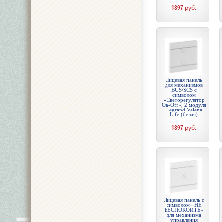
1897
руб.
Лицевая панель
для механизмов
BUS/SCS с
символом
«Светорегулятор
On-Off», 2 модуля
Legrand Valena
Life (белая)
1897
руб.
Лицевая панель с
символом «НЕ
БЕСПОКОИТЬ»
для механизма
управления