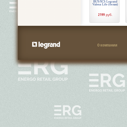
BUS/SCS Legrand
Valena Life (белая)
2199
руб.
О компании