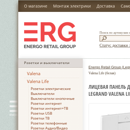
О магазине
Монтаж электрики
Доставка
Сам
Поиск по артикулам 
Статус доставки 
Розетки и выключатели
Energo Retail Group (Leg
Valena
Valena Life (белая)
Valena Life
ЛИЦЕВАЯ ПАНЕЛЬ 
Розетки электрические
LEGRAND VALENA LI
Выключатели
Выключатели кнопочные
Розетки интернет
Розетки интернет+ТВ
Розетки USB
Розетки ТВ
Розетки телефонные
Розетки Аудио/Видео