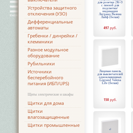
для розетки 2К+З
c линзой для
Устройства защитного
подсветки/
индикации
отключения (УЗО)
Легранд Валена
Лайф (белая)
Дифференциальные
автоматы
497
руб.
Гребенки / динрейки /
клеммники
Разное модульное
оборудование
Рубильники
Источники
Лицевая панель
для выключателей
бесперебойного
одноклавишных
Legrand Valena
питания (ИБП/UPS)
Life (белая)
Щиты электрические и шкафы
150
руб.
Щитки для дома
Щитки
влагозащищенные
Щитки промышленные