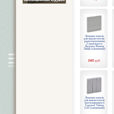
Лицевая панель
для выключателя-
радиоприемника
2-канального
Легранд Валена
Лайф (алюминий)
2605
руб.
Лицевая панель
для выключателя
трехклавишного
Legrand Valena
Life (алюминий)