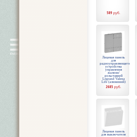
589
руб.
Лицевая панель
для
радиоуправляющего
устройства
управления
жалюзи/
рольставней
Legrand Valena
Life (алюминий)
2685
руб.
Лицевая панель
для выключателя