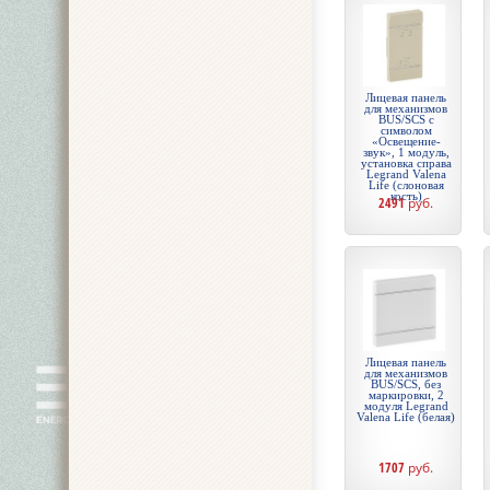
Лицевая панель
для механизмов
BUS/SCS с
символом
«Освещение-
звук», 1 модуль,
установка справа
Legrand Valena
Life (слоновая
кость)
2491
руб.
Лицевая панель
для механизмов
BUS/SCS, без
маркировки, 2
модуля Legrand
Valena Life (белая)
1707
руб.