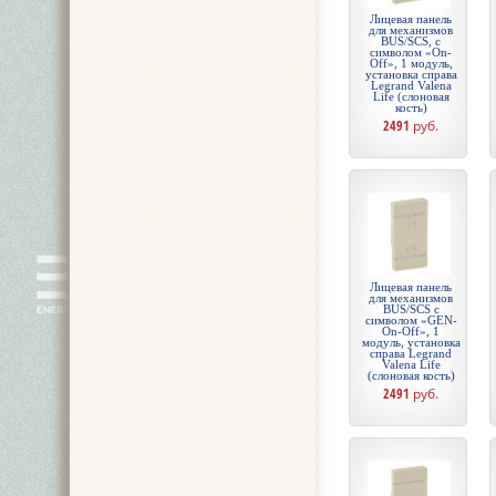
Лицевая панель
для механизмов
BUS/SCS, с
символом «On-
Off», 1 модуль,
установка справа
Legrand Valena
Life (слоновая
кость)
2491
руб.
Лицевая панель
для механизмов
BUS/SCS с
символом «GEN-
On-Off», 1
модуль, установка
справа Legrand
Valena Life
(слоновая кость)
2491
руб.