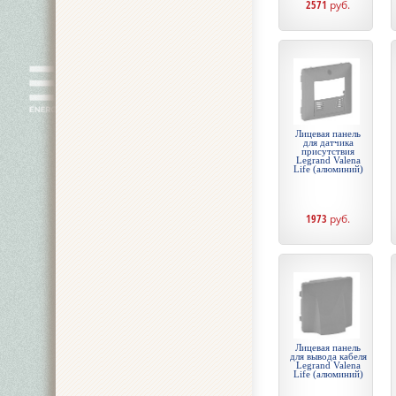
2571
руб.
Лицевая панель
для датчика
присутствия
Legrand Valena
Life (алюминий)
1973
руб.
Лицевая панель
для вывода кабеля
Legrand Valena
Life (алюминий)