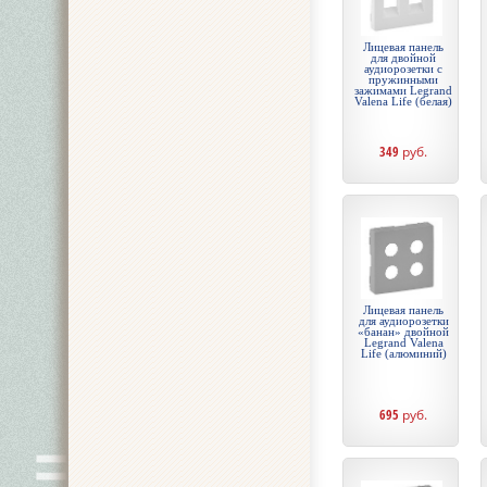
Лицевая панель
для двойной
аудиорозетки с
пружинными
зажимами Legrand
Valena Life (белая)
349
руб.
Лицевая панель
для аудиорозетки
«банан» двойной
Legrand Valena
Life (алюминий)
695
руб.