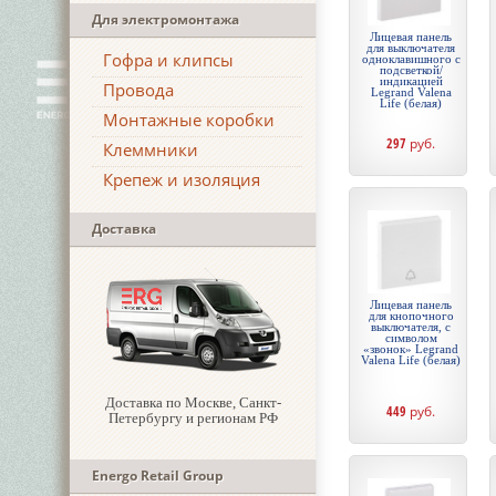
Для электромонтажа
Лицевая панель
для выключателя
Гофра и клипсы
одноклавишного с
подсветкой/
индикацией
Провода
Legrand Valena
Life (белая)
Монтажные коробки
297
руб.
Клеммники
Крепеж и изоляция
Доставка
Лицевая панель
для кнопочного
выключателя, с
символом
«звонок» Legrand
Valena Life (белая)
Доставка по Москве, Санкт-
449
руб.
Петербургу и регионам РФ
Energo Retail Group