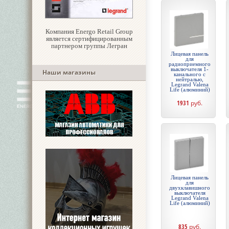
Компания Energo Retail Group
является сертифицированным
партнером группы Легран
Лицевая панель
для
радиоприемного
выключателя 1-
Наши магазины
канального с
нейтралью,
Legrand Valena
Life (алюминий)
1931
руб.
Лицевая панель
для
двухклавишного
выключателя
Legrand Valena
Life (алюминий)
835
руб.