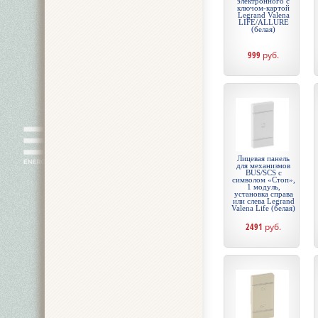
электронного с
ключом-картой
Legrand Valena
LIFE/ALLURE
(белая)
999
руб.
Лицевая панель
для механизмов
BUS/SCS с
символом «Стоп»,
1 модуль,
установка справа
или слева Legrand
Valena Life (белая)
2491
руб.