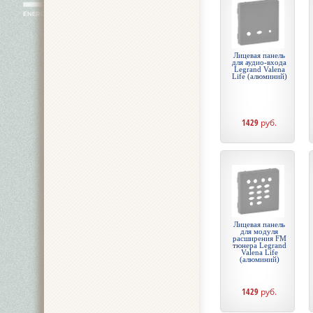
Лицевая панель
для аудио-входа
Legrand Valena
Life (алюминий)
1429
руб.
Лицевая панель
для модуля
расширения FM
тюнера Legrand
Valena Life
(алюминий)
1429
руб.