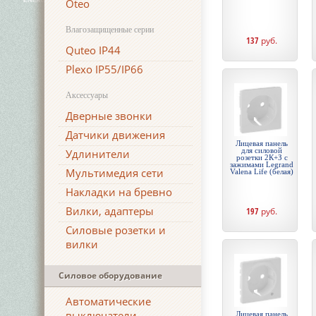
Oteo
Влагозащищенные серии
137
руб.
Quteo IP44
Plexo IP55/IP66
Аксессуары
Дверные звонки
Датчики движения
Лицевая панель
для силовой
Удлинители
розетки 2К+З с
зажимами Legrand
Мультимедия сети
Valena Life (белая)
Накладки на бревно
Вилки, адаптеры
197
руб.
Силовые розетки и
вилки
Силовое оборудование
Автоматические
выключатели
Лицевая панель