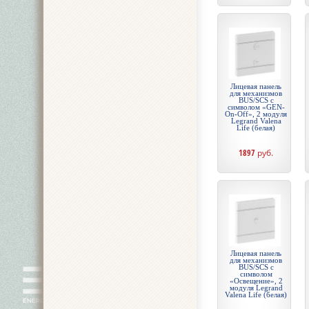
Лицевая панель
для механизмов
BUS/SCS с
символом «GEN-
On-Off», 2 модуля
Legrand Valena
Life (белая)
1897
руб.
Лицевая панель
для механизмов
BUS/SCS с
символом
«Освещение», 2
модуля Legrand
Valena Life (белая)