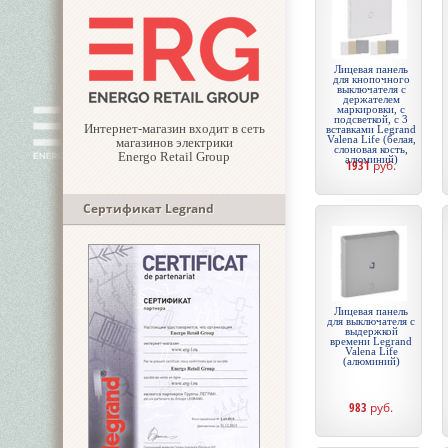
Лицевая панель
для кнопочного
выключателя с
держателем
маркировки, с
подсветкой, с 3
Интернет-магазин входит в сеть
вставками Legrand
Valena Life (белая,
магазинов электрики
слоновая кость,
Energo Retail Group
алюминий)
1931
руб.
Сертификат Legrand
Лицевая панель
для выключателя с
выдержкой
времени Legrand
Valena Life
(алюминий)
983
руб.