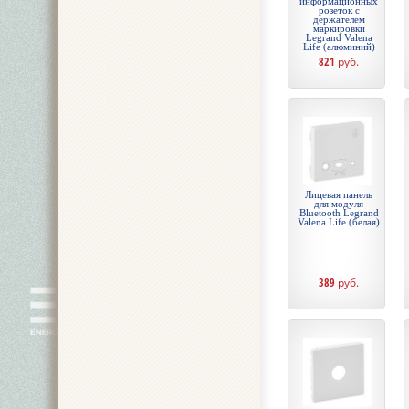
информационных
розеток с
держателем
маркировки
Legrand Valena
Life (алюминий)
821
руб.
Лицевая панель
для модуля
Bluetooth Legrand
Valena Life (белая)
389
руб.