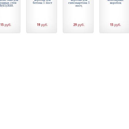
лошных стен
бетона 1 пост
гипсокартона 1
коробок
8(65)X60.
пост,
15
руб.
19
руб.
29
руб.
15
руб.