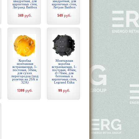
квадратная, для
квадратная, для
кирпичных стен,
кирпичных стен,
Легранд Batibox
Легран Batibox
349
руб.
549
руб.
Коробка
Монтажная
монтажная
коробка
встраиваемая, 1-
встраиваемая, 1-
постовая, 50мм,
постовая, 40мм,
для сухих
d=76мм, для
перегородок (под
бетонных и
розетки на 20А и
кирпичных стен,
32А)
Legrand Etika
1399
руб.
99
руб.