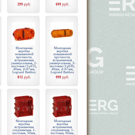
299
руб.
699
руб.
Монтажная
Монтажная
коробка
коробка
повышенной
повышенной
прочности,
прочности,
встраиваемая
встраиваемая
универсальная, 2-
универсальная, 3-
постовая (1х4/5),
постовая (1х6/8),
40мм, d=67мм,
40мм, d=67мм,
Legrand Batibox
Legrand Batibox
812
руб.
999
руб.
Монтажная
Монтажная
коробка
коробка
встраиваемая
встраиваемая
соединяемая, 1-
соединяемая, 1-
постовая, 50мм,
постовая, 60мм,