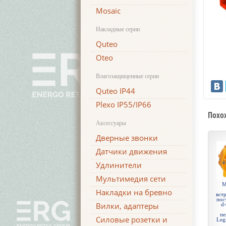
Mosaic
Накладные серии
Quteo
Oteo
Влагозащищенные серии
Quteo IP44
Plexo IP55/IP66
Похо
Аксессуары
Дверные звонки
Датчики движения
Удлинители
Мультимедия сети
М
Накладки на бревно
встр
пос
Вилки, адаптеры
d
пе
Силовые розетки и
Leg