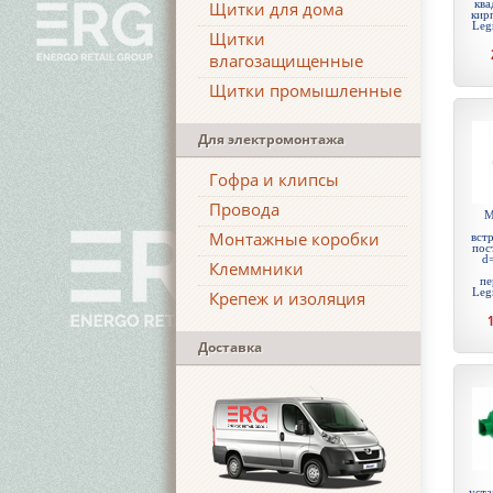
ква
Щитки для дома
кир
Leg
Щитки
влагозащищенные
Щитки промышленные
Для электромонтажа
Гофра и клипсы
Провода
М
Монтажные коробки
встр
пос
d
Клеммники
пе
Leg
Крепеж и изоляция
Доставка
уста