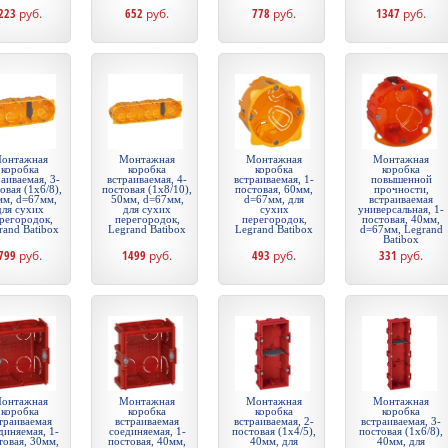
223
руб.
652
руб.
778
руб.
1347
руб.
онтажная
Монтажная
Монтажная
Монтажная
коробка
коробка
коробка
коробка
аиваемая, 3-
встраиваемая, 4-
встраиваемая, 1-
повышенной
овая (1х6/8),
постовая (1х8/10),
постовая, 60мм,
прочности,
мм, d=67мм,
50мм, d=67мм,
d=67мм, для
встраиваемая
для сухих
для сухих
сухих
универсальная, 1-
регородок,
перегородок,
перегородок,
постовая, 40мм,
rand Batibox
Legrand Batibox
Legrand Batibox
d=67мм, Legrand
Batibox
799
руб.
1499
руб.
493
руб.
331
руб.
онтажная
Монтажная
Монтажная
Монтажная
коробка
коробка
коробка
коробка
траиваемая
встраиваемая
встраиваемая, 2-
встраиваемая, 3-
диняемая, 1-
соединяемая, 1-
постовая (1х4/5),
постовая (1х6/8),
товая, 30мм,
постовая, 40мм,
40мм, для
40мм, для