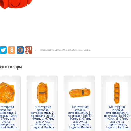
← расскажите друзьям в социальных сетях
жие товары
онтажная
Монтажная
Монтажная
Монтажная
коробка
коробка
коробка
коробка
аиваемая, 1-
встраиваемая, 2-
встраиваемая, 3-
встраиваемая, 4-
товая, 40мм,
постовая (1х4/5),
постовая (1х6/8),
постовая (1х8/10),
=67мм, для
40мм, d=67мм,
40мм, d=67мм,
40мм, d=67мм,
сухих
для сухих
для сухих
для сухих
регородок,
перегородок,
перегородок,
перегородок,
rand Batibox
Legrand Batibox
Legrand Batibox
Legrand Batibox