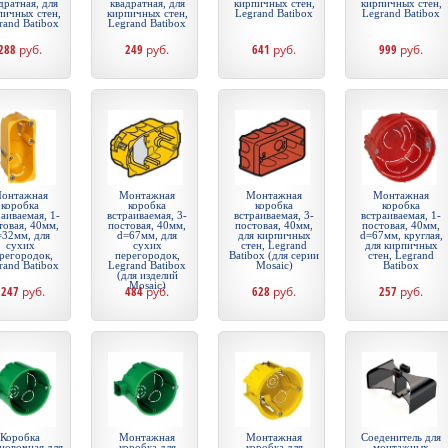
дратная, для
квадратная, для
кирпичных стен,
кирпичных стен,
пичных стен,
кирпичных стен,
Legrand Batibox
Legrand Batibox
rand Batibox
Legrand Batibox
288
руб.
249
руб.
641
руб.
999
руб.
онтажная
Монтажная
Монтажная
Монтажная
коробка
коробка
коробка
коробка
аиваемая, 1-
встраиваемая, 3-
встраиваемая, 3-
встраиваемая, 1-
товая, 40мм,
постовая, 40мм,
постовая, 40мм,
постовая, 40мм,
=32мм, для
d=67мм, для
для кирпичных
d=67мм, круглая,
сухих
сухих
стен, Legrand
для кирпичных
регородок,
перегородок,
Batibox (для серии
стен, Legrand
rand Batibox
Legrand Batibox
Mosaic)
Batibox
(для изделий
Mosaic)
1247
руб.
484
руб.
628
руб.
257
руб.
Коробка
Монтажная
Монтажная
Соеденитель для
новочная для
коробка для
коробка для
монтажных