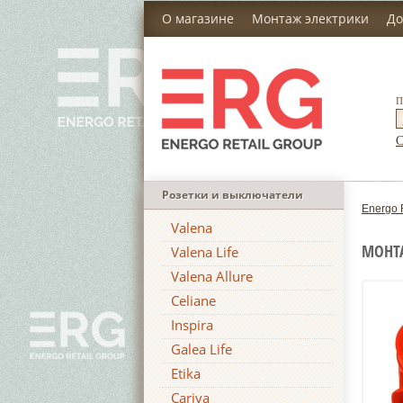
О магазине
Монтаж электрики
До
П
С
Розетки и выключатели
Energo 
Valena
МОНТА
Valena Life
Valena Allure
Celiane
Inspira
Galea Life
Etika
Cariva