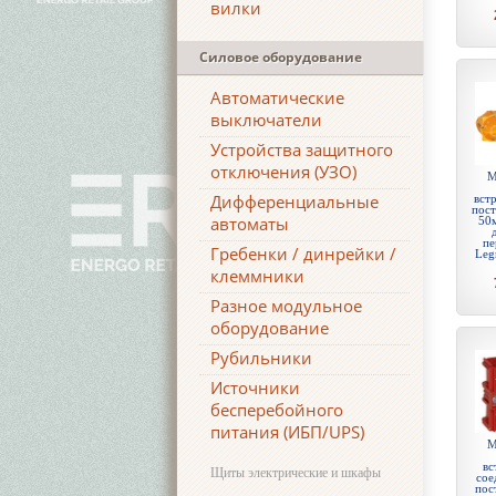
вилки
Силовое оборудование
Автоматические
выключатели
Устройства защитного
отключения (УЗО)
М
Дифференциальные
встр
пост
автоматы
50
пе
Гребенки / динрейки /
Leg
клеммники
Разное модульное
оборудование
Рубильники
Источники
бесперебойного
питания (ИБП/UPS)
М
вс
Щиты электрические и шкафы
сое
пос