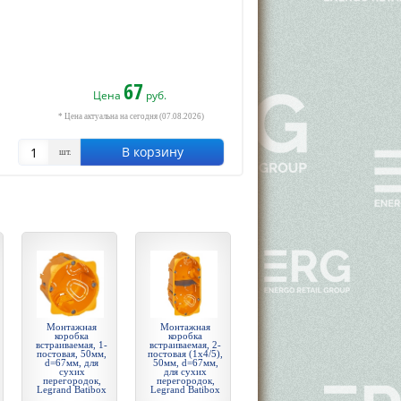
67
Цена
руб.
* Цена актуальна на сегодня (07.08.2026)
В корзину
шт.
Монтажная
Монтажная
коробка
коробка
встраиваемая, 1-
встраиваемая, 2-
постовая, 50мм,
постовая (1х4/5),
d=67мм, для
50мм, d=67мм,
сухих
для сухих
перегородок,
перегородок,
Legrand Batibox
Legrand Batibox