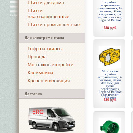
Щитки для дома
коробка
встраиваемая
соединяемая, 1-
Щитки
постовая, 30мм,
квадратная, для
влагозащищенные
кирпичных стен,
Legrand Batibox
Щитки промышленные
288
руб.
Для электромонтажа
Гофра и клипсы
Провода
Монтажные коробки
Монтажная
Клеммники
коробка
встраиваемая, 3-
Крепеж и изоляция
постовая, 40мм,
d=67мм, для
сухих
перегородок,
Legrand Batibox
Доставка
(для изделий
Mosaic)
484
руб.