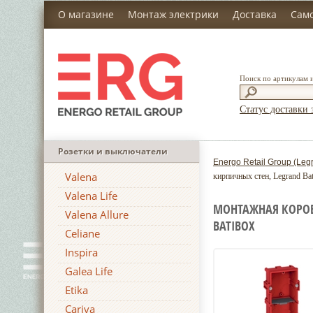
О магазине
Монтаж электрики
Доставка
Сам
Поиск по артикулам 
Статус доставки 
Розетки и выключатели
Energo Retail Group (Leg
Valena
кирпичных стен, Legrand Ba
Valena Life
МОНТАЖНАЯ КОРОБК
Valena Allure
BATIBOX
Celiane
Inspira
Galea Life
Etika
Cariva