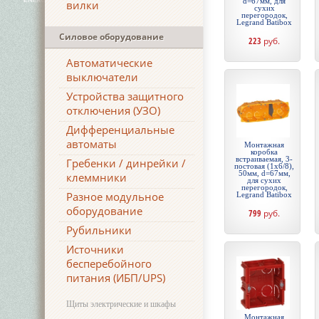
d=67мм, для
вилки
сухих
перегородок,
Legrand Batibox
Силовое оборудование
223
руб.
Автоматические
выключатели
Устройства защитного
отключения (УЗО)
Дифференциальные
автоматы
Монтажная
коробка
встраиваемая, 3-
Гребенки / динрейки /
постовая (1х6/8),
50мм, d=67мм,
клеммники
для сухих
перегородок,
Разное модульное
Legrand Batibox
оборудование
799
руб.
Рубильники
Источники
бесперебойного
питания (ИБП/UPS)
Щиты электрические и шкафы
Монтажная