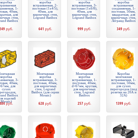
коробка
коробка
коробка
коробка
траиваемая
встраиваемая, 2-
встраиваемая, 3-
встраиваемая
диняемая, 1-
постовая (1х4/5),
постовая (1х6/8),
соединяемая, 1-
товая, 40мм,
40мм, для
40мм, для
постовая, 50мм,
дратная, для
кирпичных стен,
кирпичных стен,
квадратная, для
пичных стен,
Legrand Batibox
Legrand Batibox
кирпичных стен,
rand Batibox
Легранд Batibox
249
руб.
641
руб.
999
руб.
349
руб.
онтажная
Монтажная
Монтажная
Коробка
коробка
коробка
коробка
монтажная
аиваемая, 3-
встраиваемая, 3-
встраиваемая, 1-
встраиваемая, 1-
товая, 40мм,
постовая, 40мм,
постовая, 40мм,
постовая, 50мм,
=67мм, для
для кирпичных
d=67мм, круглая,
для сухих
сухих
стен, Legrand
для кирпичных
перегородок (под
регородок,
Batibox (для серии
стен, Legrand
розетки на 20А и
rand Batibox
Mosaic)
Batibox
32А)
ля изделий
Mosaic)
484
руб.
628
руб.
257
руб.
1399
руб.