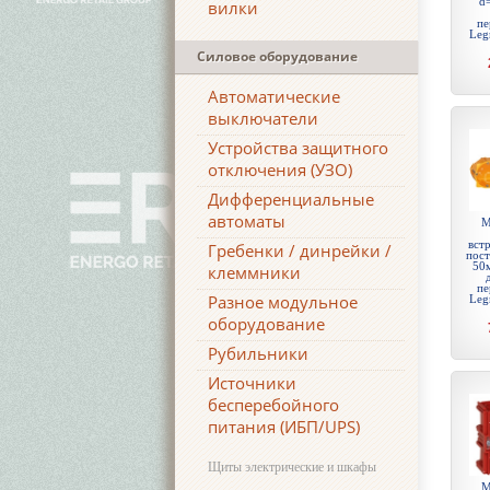
d
вилки
пе
Leg
Силовое оборудование
Автоматические
выключатели
Устройства защитного
отключения (УЗО)
Дифференциальные
автоматы
М
встр
Гребенки / динрейки /
пост
50
клеммники
пе
Разное модульное
Leg
оборудование
Рубильники
Источники
бесперебойного
питания (ИБП/UPS)
Щиты электрические и шкафы
М