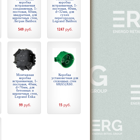
коробка
коробка
встраиваемая
встраиваемая, 1-
соединяемая, 1-
постовая, 40мм,
постовая, 60мм,
d=32мм, для
квадратная, для
сухих
кирпичных стен,
перегородок,
Легран Batibox
Legrand Batibox
549
руб.
1247
руб.
Монтажная
Коробка
коробка
установочная для
встраиваемая, 1-
сплошных стен
постовая, 40мм,
68(65)X60.
d=76мм, для
бетонных и
кирпичных стен,
Legrand Etika
99
руб.
15
руб.