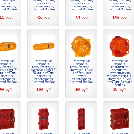
=67мм, для
40мм, d=67мм,
40мм, d=67мм,
40мм, d=67мм,
сухих
для сухих
для сухих
для сухих
регородок,
перегородок,
перегородок,
перегородок,
rand Batibox
Legrand Batibox
Legrand Batibox
Legrand Batibox
223
руб.
652
руб.
778
руб.
1347
руб.
онтажная
Монтажная
Монтажная
Монтажная
коробка
коробка
коробка
коробка
аиваемая, 3-
встраиваемая, 4-
встраиваемая, 1-
повышенной
овая (1х6/8),
постовая (1х8/10),
постовая, 60мм,
прочности,
мм, d=67мм,
50мм, d=67мм,
d=67мм, для
встраиваемая
для сухих
для сухих
сухих
универсальная, 1-
регородок,
перегородок,
перегородок,
постовая, 40мм,
rand Batibox
Legrand Batibox
Legrand Batibox
d=67мм, Legrand
Batibox
799
руб.
1499
руб.
493
руб.
331
руб.
онтажная
Монтажная
Монтажная
Монтажная