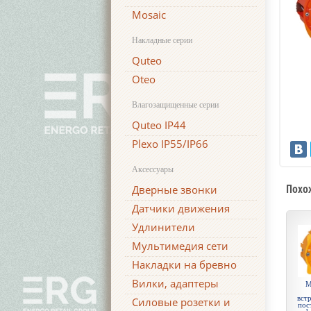
Mosaic
Накладные серии
Quteo
Oteo
Влагозащищенные серии
Quteo IP44
Plexo IP55/IP66
Аксессуары
Похо
Дверные звонки
Датчики движения
Удлинители
Мультимедия сети
Накладки на бревно
Вилки, адаптеры
М
встр
Силовые розетки и
пос