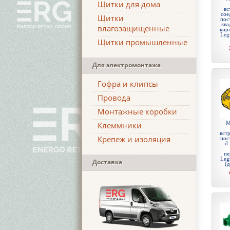
Щитки для дома
вс
сое
Щитки
пос
ква
влагозащищенные
кир
Leg
Щитки промышленные
Для электромонтажа
Гофра и клипсы
Провода
Монтажные коробки
М
Клеммники
встр
Крепеж и изоляция
пос
d
пе
Leg
Доставка
(д