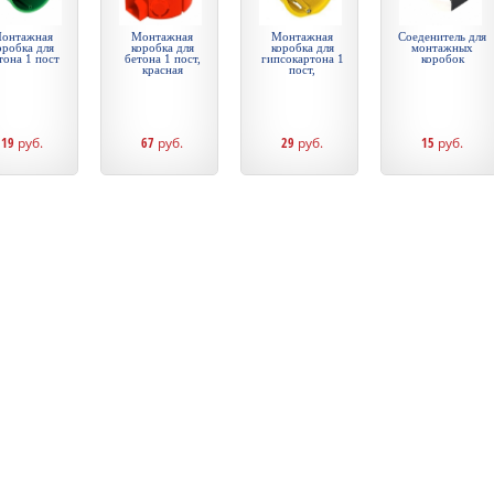
онтажная
Монтажная
Монтажная
Соеденитель для
оробка для
коробка для
коробка для
монтажных
тона 1 пост
бетона 1 пост,
гипсокартона 1
коробок
красная
пост,
19
руб.
67
руб.
29
руб.
15
руб.