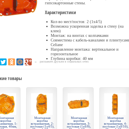
гипсокартонные стены.
Характеристики
Кол-во мест/постов: 2 (1х4/5)
Возможна ускоренная заделка в стену (на
клею)
Монтаж: на винтах с колпачками
Совместима с кабель-каналами и плинтусам
Cеliane
Направление монтажа: вертикальное и
горизонтальное
Глубина коробки: 40 мм
← расскажите друзьям в социальных сетях
жие товары
онтажная
Монтажная
Монтажная
Монтажная
коробка
коробка
коробка
коробка
аиваемая, 1-
встраиваемая, 2-
встраиваемая, 3-
встраиваемая, 4-
товая, 40мм,
постовая (1х4/5),
постовая (1х6/8),
постовая (1х8/10),