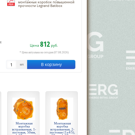
монтажных коробок повышенной
прочности Legrand Batibox
812
и
Цена
руб.
* Цена актуальна на сегодня (07.08.2026)
В корзину
шт.
Монтажная
Монтажная
коробка
коробка
встраиваемая, 1-
встраиваемая, 2-
постовая, 50мм,
постовая (1х4/5),