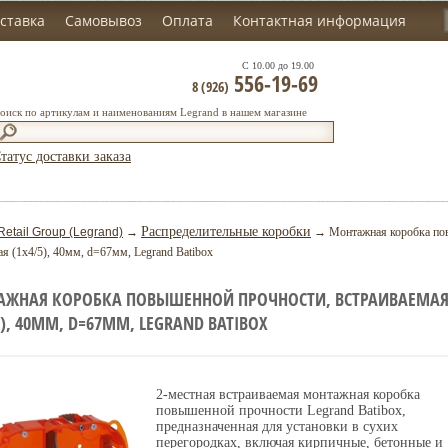
ставка
Самовывоз
Оплата
Контактная информация
С 10.00 до 19.00
556-19-69
8 (926)
оиск по артикулам и наименованиям Legrand в нашем магазине
татус доставки заказа
Распределительные коробки
Retail Group (Legrand)
→
→ Монтажная коробка пов
ая (1х4/5), 40мм, d=67мм, Legrand Batibox
АЖНАЯ КОРОБКА ПОВЫШЕННОЙ ПРОЧНОСТИ, ВСТРАИВАЕМАЯ 
5), 40ММ, D=67ММ, LEGRAND BATIBOX
2-местная встраиваемая монтажная коробка
повышенной прочности Legrand Batibox,
предназначенная для установки в сухих
перегородках, включая кирпичные, бетонные и