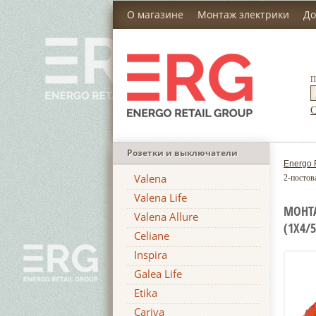
О магазине
Монтаж электрики
До
П
С
Розетки и выключатели
Energo 
Valena
2-постов
Valena Life
МОНТ
Valena Allure
(1Х4/
Celiane
Inspira
Galea Life
Etika
Cariva