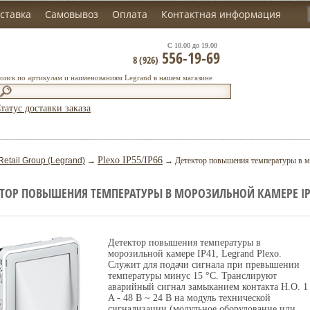
ставка
Самовывоз
Оплата
Контактная информация
С 10.00 до 19.00
556-19-69
8 (926)
оиск по артикулам и наименованиям Legrand в нашем магазине
татус доставки заказа
Plexo IP55/IP66
Retail Group (Legrand)
→
→ Детектор повышения температуры в мо
ТОР ПОВЫШЕНИЯ ТЕМПЕРАТУРЫ В МОРОЗИЛЬНОЙ КАМЕРЕ IP4
Детектор повышения температуры в
морозильной камере IP41, Legrand Plexo.
Служит для подачи сигнала при превышении
температуры минус 15 °С. Транслируют
аварийный сигнал замыканием контакта Н.О. 1
A - 48 В ~ 24 В на модуль технической
сигнализации (модульное оборудование или