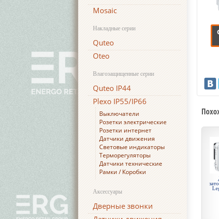
Mosaic
Накладные серии
Quteo
Oteo
Влагозащищенные серии
Quteo IP44
Plexo IP55/IP66
Похо
Выключатели
Розетки электрические
Розетки интернет
Датчики движения
Световые индикаторы
Терморегуляторы
Датчики технические
Рамки / Коробки
зато
Le
Аксессуары
Дверные звонки