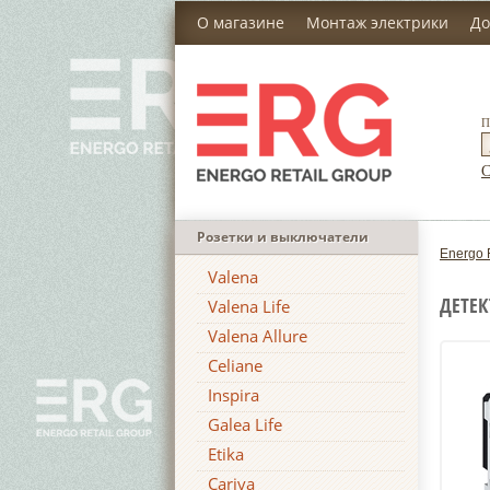
О магазине
Монтаж электрики
До
П
С
Розетки и выключатели
Energo 
Valena
ДЕТЕК
Valena Life
Valena Allure
Celiane
Inspira
Galea Life
Etika
Cariva