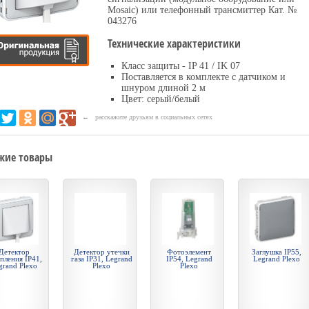
Mosaic) или телефонный трансмиттер Кат. №
043276
Технические характеристики
Класс защиты - IP 41 / IK 07
Поставляется в комплекте с датчиком и
шнуром длиной 2 м
Цвет: серый/белый
← расскажите друзьям в социальных сетях
жие товары
Детектор
Детектор утечки
Фотоэлемент
Заглушка IP55,
пления IP41,
газа IP31, Legrand
IP54, Legrand
Legrand Plexo
grand Plexo
Plexo
Plexo