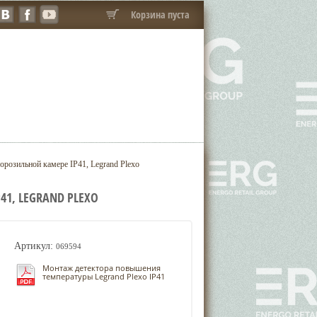
Корзина пуста
розильной камере IP41, Legrand Plexo
1, LEGRAND PLEXO
Артикул:
069594
Монтаж детектора повышения
температуры Legrand Plexo IP41