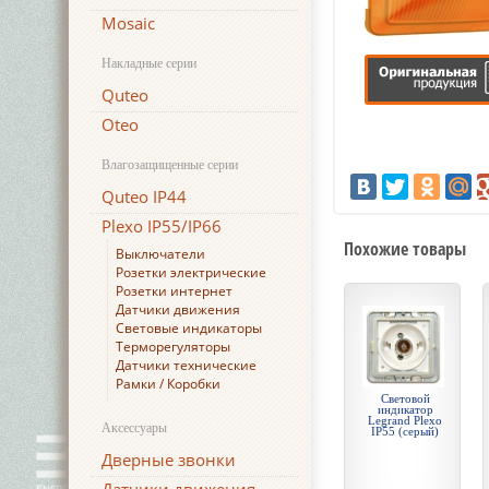
Mosaic
Накладные серии
Quteo
Oteo
Влагозащищенные серии
Quteo IP44
Plexo IP55/IP66
Похожие товары
Выключатели
Розетки электрические
Розетки интернет
Датчики движения
Световые индикаторы
Терморегуляторы
Датчики технические
Рамки / Коробки
Световой
индикатор
Legrand Plexo
Аксессуары
IP55 (серый)
Дверные звонки