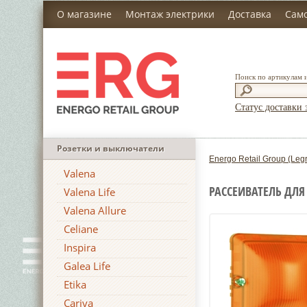
О магазине
Монтаж электрики
Доставка
Сам
Поиск по артикулам 
Статус доставки 
Розетки и выключатели
Energo Retail Group (Leg
Valena
РАССЕИВАТЕЛЬ ДЛЯ
Valena Life
Valena Allure
Celiane
Inspira
Galea Life
Etika
Cariva