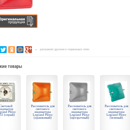
← расскажите друзьям в социальных сетях
жие товары
Световой
Рассеиватель для
Рассеиватель для
Рассеиватель для
индикатор
светового
светового
светового
grand Plexo
индикатора
индикатора
индикатора
55 (серый)
Legrand Plexo
Legrand Plexo
Legrand Plexo
(оранжевый)
(прозрачный)
(зеленый)