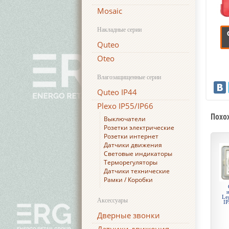
Mosaic
Накладные серии
Quteo
Oteo
Влагозащищенные серии
Quteo IP44
Plexo IP55/IP66
Похо
Выключатели
Розетки электрические
Розетки интернет
Датчики движения
Световые индикаторы
Терморегуляторы
Датчики технические
Рамки / Коробки
Le
Аксессуары
IP
Дверные звонки