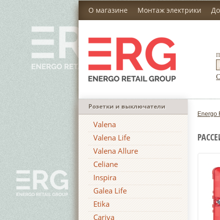
О магазине
Монтаж электрики
До
П
С
Розетки и выключатели
Energo 
Valena
РАССЕ
Valena Life
Valena Allure
Celiane
Inspira
Galea Life
Etika
Cariva