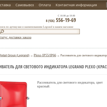
ставка
Самовывоз
Оплата
Контактная информация
С 10.00 до 19.00
556-19-69
8 (926)
оиск по артикулам и наименованиям Legrand в нашем магазине
татус доставки заказа
Plexo IP55/IP66
Retail Group (Legrand)
→
→ Рассеиватель для светового индикатора
ИВАТЕЛЬ ДЛЯ СВЕТОВОГО ИНДИКАТОРА LEGRAND PLEXO (КРА
Рассеиватель для светового индикатора, цвет
красный.