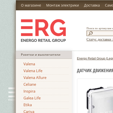
О магазине
Монтаж электрики
Доставка
Сам
Поиск по артикулам 
Статус доставки 
Розетки и выключатели
Energo Retail Group (Leg
Valena
ДАТЧИК ДВИЖЕНИЯ 3
Valena Life
Valena Allure
Celiane
Inspira
Galea Life
Etika
Cariva