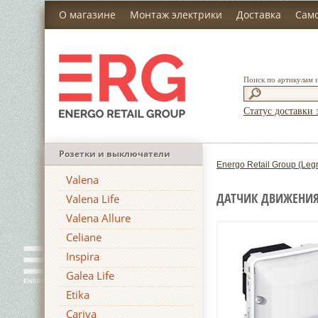
О магазине
Монтаж электрики
Доставка
Сам
Поиск по артикулам 
Статус доставки 
Розетки и выключатели
Energo Retail Group (Leg
Valena
ДАТЧИК ДВИЖЕНИЯ 
Valena Life
Valena Allure
Celiane
Inspira
Galea Life
Etika
Cariva