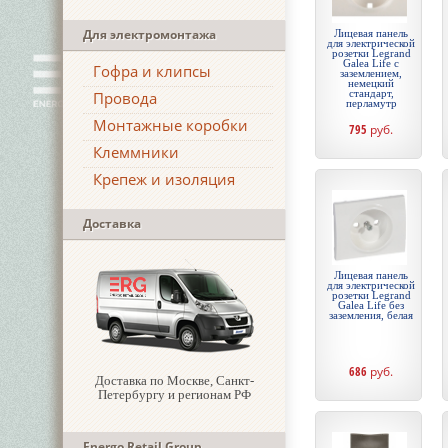
Для электромонтажа
Лицевая панель
для электрической
розетки Legrand
Galea Life с
Гофра и клипсы
заземлением,
немецкий
стандарт,
Провода
перламутр
Монтажные коробки
795
руб.
Клеммники
Крепеж и изоляция
Доставка
Лицевая панель
для электрической
розетки Legrand
Galea Life без
заземления, белая
686
руб.
Доставка по Москве, Санкт-
Петербургу и регионам РФ
Energo Retail Group