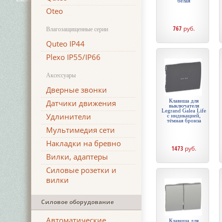
белая
Oteo
767
руб.
Влагозащищенные серии
Quteo IP44
Plexo IP55/IP66
Аксессуары
Дверные звонки
Клавиша для
Датчики движения
выключателя
Legrand Galea Life
Удлинители
с индикацией,
тёмная бронза
Мультимедия сети
Накладки на бревно
1473
руб.
Вилки, адаптеры
Силовые розетки и
вилки
Силовое оборудование
Автоматические
Клавиша для