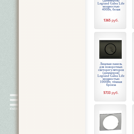
(диммеров)
Legrand Galea Life
мощностью
400Вт, белая
1365
руб.
Лицевая панель
для поворотных
светорегуляторов
(диммеров)
Legrand Galea Life
мощностью
1000Вт, тёмная
бронза
5733
руб.