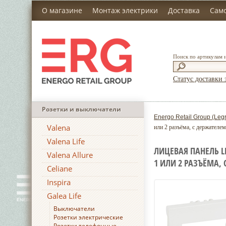
О магазине
Монтаж электрики
Доставка
Сам
Поиск по артикулам 
Статус доставки 
Розетки и выключатели
Energo Retail Group (Leg
Valena
или 2 разъёма, с держателем
Valena Life
ЛИЦЕВАЯ ПАНЕЛЬ L
Valena Allure
1 ИЛИ 2 РАЗЪЁМА,
Celiane
Inspira
Galea Life
Выключатели
Розетки электрические
Розетки телефонные