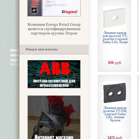
Компания Energo Retail Group
является сертифицированным
партнером группы Легран
Лицевая панель
для простой TV-
розетки Legrand
Galea Life, белая
Наши магазины
856
руб.
Лицевая панель
розетки TV-FM,
Legrand Galea
Life, тёмная
бронза
1473
руб.