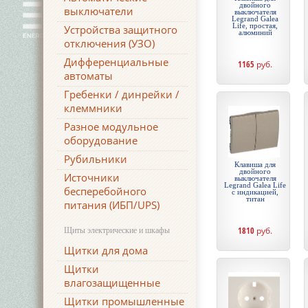
двойного
выключатели
выключателя
Legrand Galea
Life, простая,
Устройства защитного
алюминий
отключения (УЗО)
Дифференциальные
1165
руб.
автоматы
Гребенки / динрейки /
клеммники
Разное модульное
оборудование
Рубильники
Клавиша для
двойного
Источники
выключателя
Legrand Galea Life
бесперебойного
с индикацией,
титан
питания (ИБП/UPS)
1810
руб.
Щиты электрические и шкафы
Щитки для дома
Щитки
влагозащищенные
Щитки промышленные