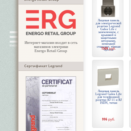
Лицевая панель
для электрической
розетки Legrand
Galea Life с
заземлением, с
крышкой и
защитными
шторками,
Интернет-магазин входит в сеть
немецкий
магазинов электрики
стандарт, тёмная
1509
руб.
бронза
Energo Retail Group
Сертификат Legrand
Лицевая панель
Legrand Galea Life
для телефонной
розетки RJ 11 и RJ
ISDN, титан
996
руб.