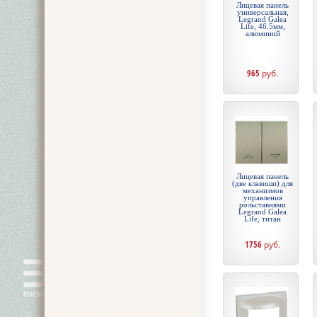
Лицевая панель
универсальная,
Legrand Galea
Life, 46.5мм,
алюминий
965
руб.
Лицевая панель
(две клавиши) для
механизмов
управления
рольставнями
Legrand Galea
Life, титан
1756
руб.