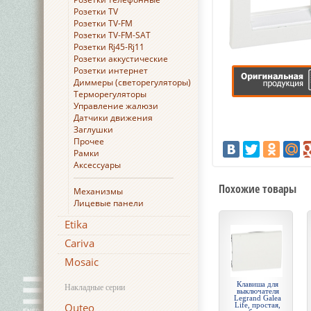
Розетки TV
Розетки TV-FM
Розетки TV-FM-SAT
Розетки Rj45-Rj11
Розетки аккустические
Розетки интернет
Диммеры (светорегуляторы)
Терморегуляторы
Управление жалюзи
Датчики движения
Заглушки
Прочее
Рамки
Аксессуары
Похожие товары
Механизмы
Лицевые панели
Etika
Cariva
Mosaic
Клавиша для
Накладные серии
выключателя
Legrand Galea
Quteo
Life, простая,