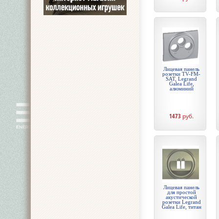
Лицевая панель
розетки TV-FM-
SAT, Legrand
Galea Life,
алюминий
1473
руб.
Лицевая панель
для простой
акустической
розетки Legrand
Galea Life, титан