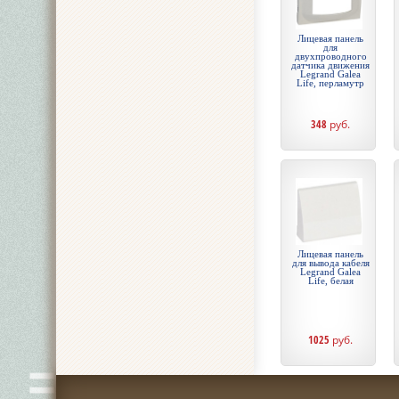
Лицевая панель
для
двухпроводного
датчика движения
Legrand Galea
Life, перламутр
348
руб.
Лицевая панель
для вывода кабеля
Legrand Galea
Life, белая
1025
руб.