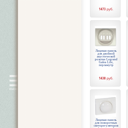
1473
руб.
Лицевая панель
для двойной
акустической
розетки Legrand
Galea Life,
перламутр
1438
руб.
Лицевая панель
для поворотных
светорегуляторов