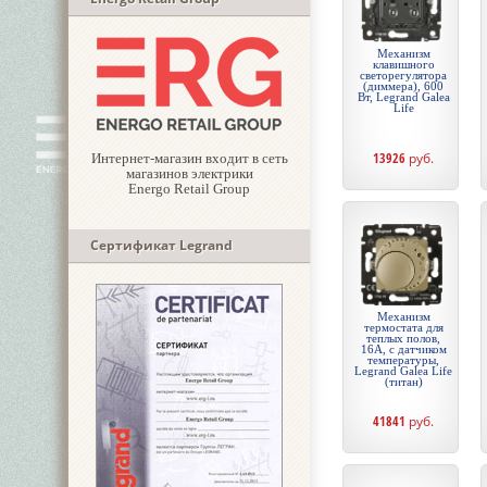
Механизм
клавишного
светорегулятора
(диммера), 600
Вт, Legrand Galea
Life
13926
руб.
Интернет-магазин входит в сеть
магазинов электрики
Energo Retail Group
Сертификат Legrand
Механизм
термостата для
теплых полов,
16А, с датчиком
температуры,
Legrand Galea Life
(титан)
41841
руб.