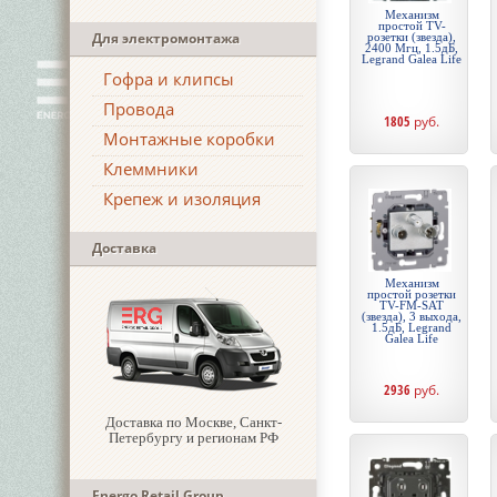
Механизм
простой TV-
Для электромонтажа
розетки (звезда),
2400 Мгц, 1.5дБ,
Legrand Galea Life
Гофра и клипсы
Провода
1805
руб.
Монтажные коробки
Клеммники
Крепеж и изоляция
Доставка
Механизм
простой розетки
TV-FM-SAT
(звезда), 3 выхода,
1.5дБ, Legrand
Galea Life
2936
руб.
Доставка по Москве, Санкт-
Петербургу и регионам РФ
Energo Retail Group