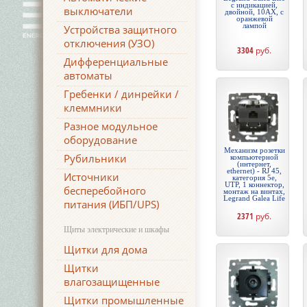
с индикацией,
выключатели
двойной, 10АХ, с
оранжевой
лампой
Устройства защитного
отключения (УЗО)
3304
руб.
Дифференциальные
автоматы
Гребенки / динрейки /
клеммники
Разное модульное
оборудование
Механизм розетки
Рубильники
компьютерной
(интернет,
ethernet) - RJ 45,
Источники
категория 5e,
UTP, 1 коннектор,
бесперебойного
монтаж на винтах,
Legrand Galea Life
питания (ИБП/UPS)
2371
руб.
Щиты электрические и шкафы
Щитки для дома
Щитки
влагозащищенные
Щитки промышленные