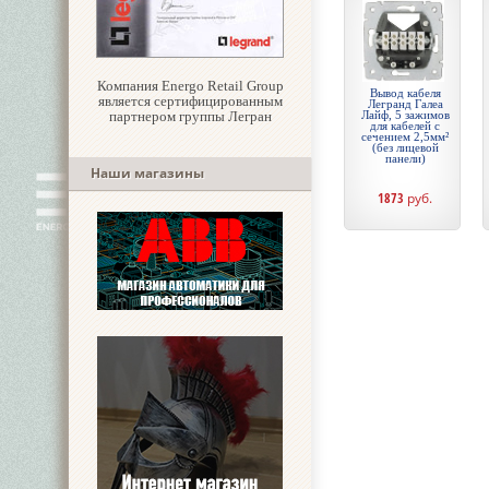
Компания Energo Retail Group
Вывод кабеля
является сертифицированным
Легранд Галеа
партнером группы Легран
Лайф, 5 зажимов
для кабелей с
сечением 2,5мм²
(без лицевой
панели)
Наши магазины
1873
руб.