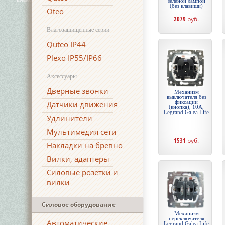
зелёной лампой
(без клавиши)
Oteo
2079
руб.
Влагозащищенные серии
Quteo IP44
Plexo IP55/IP66
Аксессуары
Дверные звонки
Механизм
выключателя без
фиксации
Датчики движения
(кнопка), 10А,
Legrand Galea Life
Удлинители
Мультимедия сети
1531
руб.
Накладки на бревно
Вилки, адаптеры
Силовые розетки и
вилки
Силовое оборудование
Механизм
переключателя
Автоматические
Legrand Galea Life