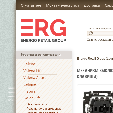
О магазине
Монтаж электрики
Доставка
Сам
Поиск по артикулам 
Статус доставки 
Розетки и выключатели
Energo Retail Group (Leg
Valena
МЕХАНИЗМ ВЫКЛЮЧА
Valena Life
КЛАВИШИ)
Valena Allure
Celiane
Inspira
Galea Life
Выключатели
Розетки электрические
Розетки телефонные