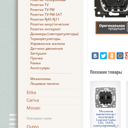
Розетки TV
Розетки TV-FM
Розетки TV-FM-SAT
Розетки Rj45-Rj11
Розетки аккустические
Розетки интернет
Диммеры (светорегуляторы)
Терморегуляторы
Управление жалюзи
Датчики движения
Заглушки
Прочее
Рамки
Аксессуары
Похожие товары
Механизмы
Лицевые панели
Etika
Cariva
Mosaic
Механизм
выключателя с
подсветкой
Накладные серии
Legrand Galea
Life, 10АХ,
Quteo
одноклавишный, с