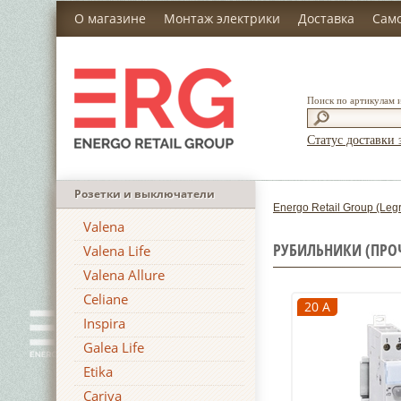
О магазине
Монтаж электрики
Доставка
Сам
Поиск по артикулам 
Статус доставки 
Розетки и выключатели
Energo Retail Group (Leg
Valena
РУБИЛЬНИКИ (ПРОЧ
Valena Life
Valena Allure
Celiane
20 А
Inspira
Galea Life
Etika
Cariva