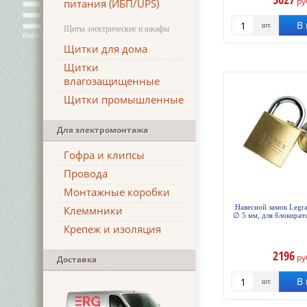
ру
питания (ИБП/UPS)
В 
шт.
Щиты электрические и шкафы
Щитки для дома
Щитки
влагозащищенные
Щитки промышленные
Для электромонтажа
Гофра и клипсы
Провода
Монтажные коробки
Навесной замок Legra
Клеммники
∅ 5 мм, для блокира
Крепеж и изоляция
2196
ру
Доставка
В 
шт.