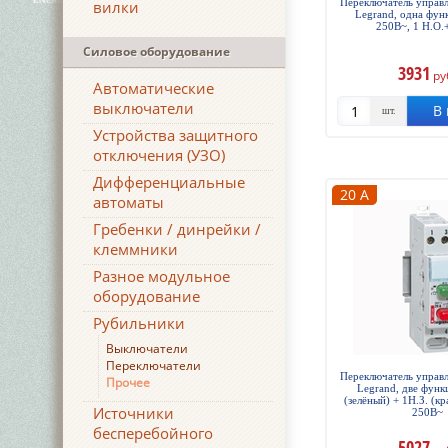
Переключатель управл
вилки
Legrand, одна функ
250В~, 1 Н.О.+
Силовое оборудование
3931
ру
Автоматические
выключатели
В 
шт.
Устройства защитного
отключения (УЗО)
Дифференциальные
20 А
автоматы
Гребенки / динрейки /
клеммники
Разное модульное
оборудование
Рубильники
Выключатели
Переключатели
Переключатель управл
Прочее
Legrand, две функ
(зелёный) + 1Н.З. (кр
Источники
250В~
бесперебойного
5027