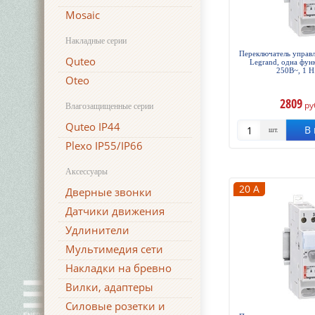
Mosaic
Накладные серии
Переключатель управл
Quteo
Legrand, одна функ
250В~, 1 Н
Oteo
2809
ру
Влагозащищенные серии
Quteo IP44
В 
шт.
Plexo IP55/IP66
Аксессуары
20 А
Дверные звонки
Датчики движения
Удлинители
Мультимедия сети
Накладки на бревно
Вилки, адаптеры
Силовые розетки и