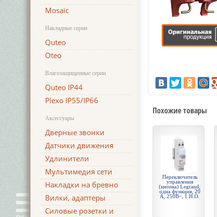
Mosaic
Накладные серии
Quteo
Oteo
Влагозащищенные серии
Quteo IP44
Plexo IP55/IP66
Похожие товары
Аксессуары
Дверные звонки
Датчики движения
Удлинители
Мультимедия сети
Переключатель
управления
Накладки на бревно
(кнопка) Legrand,
одна функция, 20
Вилки, адаптеры
А, 250В~, 1 Н.О.
Силовые розетки и