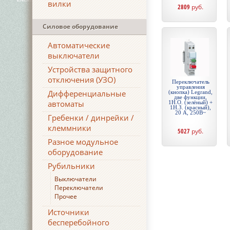
вилки
2809
руб.
Силовое оборудование
Автоматические
выключатели
Устройства защитного
отключения (УЗО)
Переключатель
управления
Дифференциальные
(кнопка) Legrand,
две функции,
автоматы
1Н.О. (зелёный) +
1Н.З. (красный),
20 А, 250В~
Гребенки / динрейки /
клеммники
5027
руб.
Разное модульное
оборудование
Рубильники
Выключатели
Переключатели
Прочее
Источники
бесперебойного