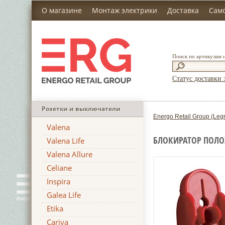
О магазине
Монтаж электрики
Доставка
Сам
Поиск по артикулам 
Статус доставки 
Розетки и выключатели
Energo Retail Group (Leg
Valena
БЛОКИРАТОР ПОЛО
Valena Life
Valena Allure
Celiane
Inspira
Galea Life
Etika
Cariva