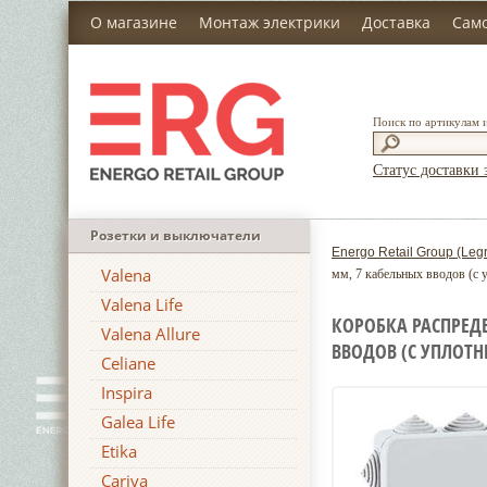
О магазине
Монтаж электрики
Доставка
Сам
Поиск по артикулам 
Статус доставки 
Розетки и выключатели
Energo Retail Group (Leg
Valena
мм, 7 кабельных вводов (с 
Valena Life
КОРОБКА РАСПРЕДЕ
Valena Allure
ВВОДОВ (С УПЛОТН
Celiane
Inspira
Galea Life
Etika
Cariva