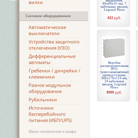
квадратная,
вилки
80х80х45 мм, 7
кабельных вводов,
Legrand Plexo
Силовое оборудование
433
руб.
Автоматические
выключатели
Устройства защитного
отключения (УЗО)
Дифференциальные
автоматы
Коробка
распределительная
IP55
Гребенки / динрейки /
(влагозащищённая)
прямоугольная,
клеммники
360х270х124 мм,
24 кабельных
Разное модульное
вводов, Legrand
Plexo
оборудование
9999
руб.
Рубильники
Источники
бесперебойного
питания (ИБП/UPS)
Щиты электрические и шкафы