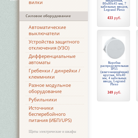
квадратная,
вилки
80х80х45 мм, 7
кабельных вводов,
Legrand Plexo
Силовое оборудование
433
руб.
Автоматические
выключатели
Устройства защитного
отключения (УЗО)
Дифференциальные
автоматы
Коробка
распределительная
IP55
Гребенки / динрейки /
(влагозащищённая)
круглая, 60х40
клеммники
мм, 4 кабельных
ввода, Legrand
Разное модульное
Plexo
оборудование
349
руб.
Рубильники
Источники
бесперебойного
питания (ИБП/UPS)
Щиты электрические и шкафы