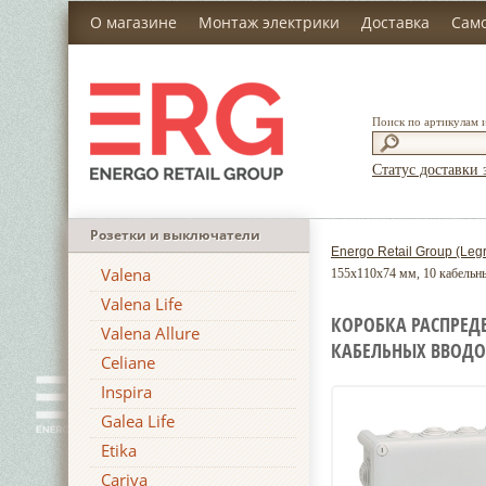
О магазине
Монтаж электрики
Доставка
Сам
Поиск по артикулам 
Статус доставки 
Розетки и выключатели
Energo Retail Group (Leg
Valena
155х110х74 мм, 10 кабельны
Valena Life
КОРОБКА РАСПРЕДЕ
Valena Allure
КАБЕЛЬНЫХ ВВОДОВ
Celiane
Inspira
Galea Life
Etika
Cariva