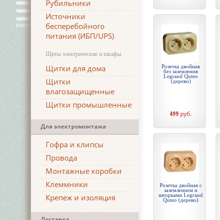
Рубильники
Источники
бесперебойного
питания (ИБП/UPS)
Щиты электрические и шкафы
Щитки для дома
Розетка двойная
без заземления
Legrand Quteo
Щитки
(дерево)
влагозащищенные
Щитки промышленные
499
руб.
Для электромонтажа
Гофра и клипсы
Провода
Монтажные коробки
Клеммники
Розетка двойная с
заземлением и
шторками Legrand
Крепеж и изоляция
Quteo (дерево)
Доставка