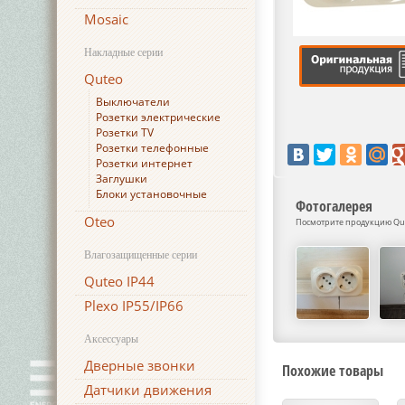
Mosaic
Накладные серии
Quteo
Выключатели
Розетки электрические
Розетки TV
Розетки телефонные
Розетки интернет
Заглушки
Блоки установочные
Фотогалерея
Oteo
Посмотрите продукцию Qut
Влагозащищенные серии
Quteo IP44
Plexo IP55/IP66
Аксессуары
Дверные звонки
Похожие товары
Датчики движения