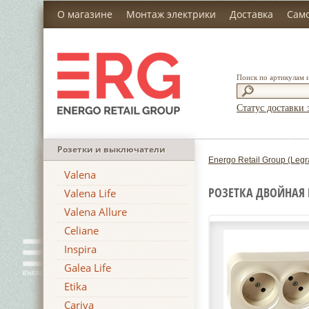
О магазине
Монтаж электрики
Доставка
Сам
Поиск по артикулам 
Статус доставки 
Розетки и выключатели
Energo Retail Group (Legr
Valena
РОЗЕТКА ДВОЙНАЯ 
Valena Life
Valena Allure
Celiane
Inspira
Galea Life
Etika
Cariva