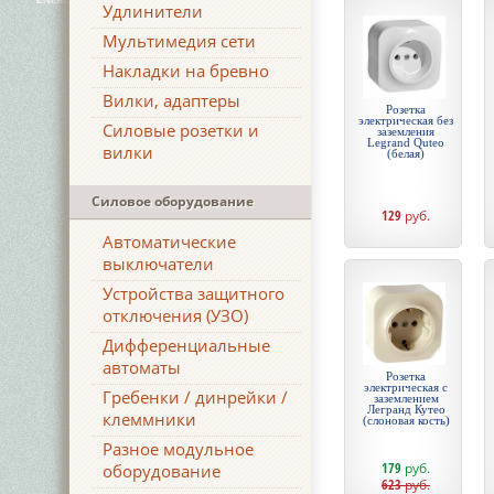
Удлинители
Мультимедия сети
Накладки на бревно
Вилки, адаптеры
Розетка
электрическая без
Силовые розетки и
заземления
Legrand Quteo
вилки
(белая)
Силовое оборудование
129
руб.
Автоматические
выключатели
Устройства защитного
отключения (УЗО)
Дифференциальные
автоматы
Розетка
электрическая с
Гребенки / динрейки /
заземлением
Легранд Кутео
клеммники
(слоновая кость)
Разное модульное
179
руб.
оборудование
623
руб.