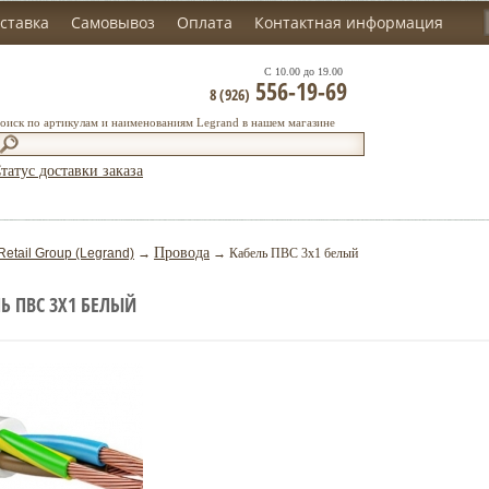
ставка
Самовывоз
Оплата
Контактная информация
С 10.00 до 19.00
556-19-69
8 (926)
оиск по артикулам и наименованиям Legrand в нашем магазине
татус доставки заказа
Провода
Retail Group (Legrand)
→
→ Кабель ПВС 3х1 белый
Ь ПВС 3Х1 БЕЛЫЙ