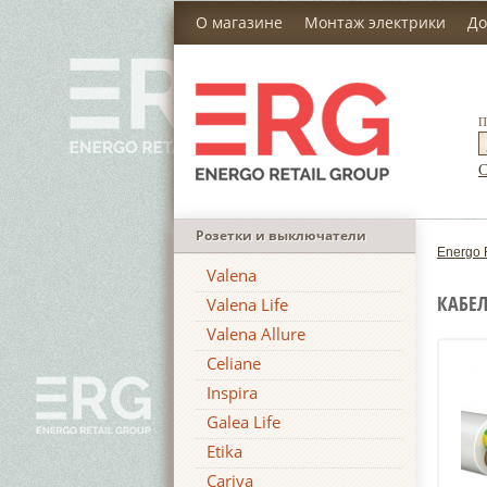
О магазине
Монтаж электрики
До
П
С
Розетки и выключатели
Energo 
Valena
КАБЕЛ
Valena Life
Valena Allure
Celiane
Inspira
Galea Life
Etika
Cariva